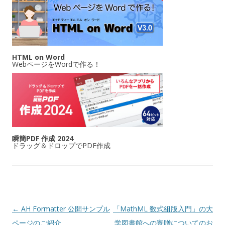
HTML on Word
WebページをWordで作る！
瞬簡PDF 作成 2024
ドラッグ＆ドロップでPDF作成
投稿ナビゲーション
←
AH Formatter 公開サンプル
「MathML 数式組版入門」の大
ページのご紹介
学図書館への寄贈についてのお