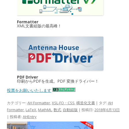
Formatter
XML文書組版の最高峰！
PDF Driver
印刷からPDFを生成。PDF 変換ドライバー！
投票をお願いいたします
カテゴリー:
AH Formatter
,
XSL-FO・CSS
,
構造化文書
| タグ:
AH
Formatter
,
LaTeX
,
MathML
,
数式
,
自動組版
| 投稿日:
2018年6月13日
|
投稿者:
AHEntry