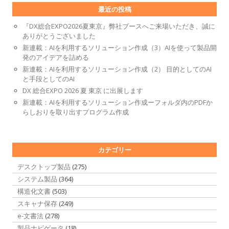
最近の投稿
『DX総合EXPO2026夏東京』弊社ブースへご来場いただき、誠に
ありがとうございました
新連載：AIを利用するソリューション作成（3）AIを使って製品開
発のアイデアを詰める
新連載：AIを利用するソリューション作成（2） 目的としてのAI
と手段としてのAI
DX 総合EXPO 2026 夏 東京 に出展します
新連載：AIを利用するソリューション作成ーフォルダ内のPDFか
らしおりを取り出すプログラム作成
カテゴリー
デスクトップ製品
(275)
システム製品
(364)
構造化文書
(503)
スキャナ保存
(249)
e-文書法
(278)
製品ナビゲータ
(18)