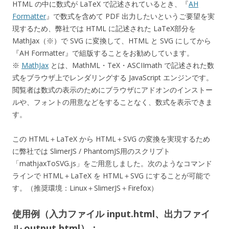
HTML の中に数式が LaTeX で記述されているとき、『
AH
Formatter
』で数式を含めて PDF 出力したいというご要望を実
現するため、弊社では HTML に記述された LaTeX部分を
MathJax（※）で SVG に変換して、HTML と SVG にしてから
『AH Formatter』で組版することをお勧めしています。
※
MathJax
とは、MathML・TeX・ASCIImath で記述された数
式をブラウザ上でレンダリングする JavaScript エンジンです。
閲覧者は数式の表示のためにブラウザにアドオンのインストー
ルや、フォントの用意などをすることなく、数式を表示できま
す。
この HTML＋LaTeX から HTML＋SVG の変換を実現するため
に弊社では SlimerJS / PhantomJS用のスクリプト
「mathjaxToSVG.js」をご用意しました。次のようなコマンド
ラインで HTML＋LaTeX を HTML＋SVG にすることが可能で
す。（推奨環境：Linux＋SlimerJS＋Firefox）
使用例（入力ファイル input.html、出力ファイ
ル output.html）：