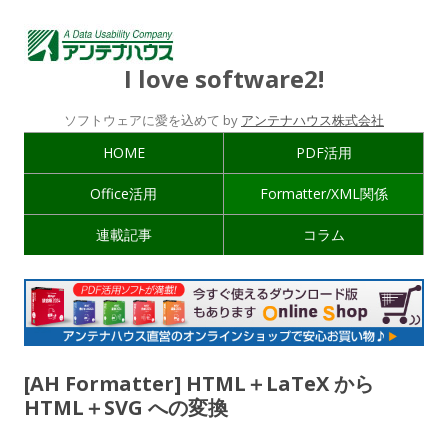
I love software2!
ソフトウェアに愛を込めて by
アンテナハウス株式会社
HOME
PDF活用
Office活用
Formatter/XML関係
連載記事
コラム
[AH Formatter] HTML＋LaTeX から
HTML＋SVG への変換