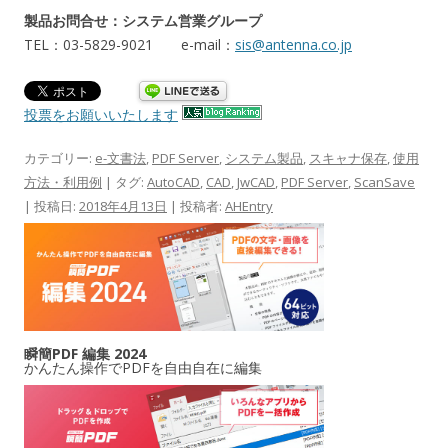
製品お問合せ：システム営業グループ
TEL：03-5829-9021 e-mail：
sis@antenna.co.jp
投票をお願いいたします
カテゴリー:
e-文書法
,
PDF Server
,
システム製品
,
スキャナ保存
,
使用
方法・利用例
| タグ:
AutoCAD
,
CAD
,
JwCAD
,
PDF Server
,
ScanSave
| 投稿日:
2018年4月13日
|
投稿者:
AHEntry
瞬簡PDF 編集 2024
かんたん操作でPDFを自由自在に編集