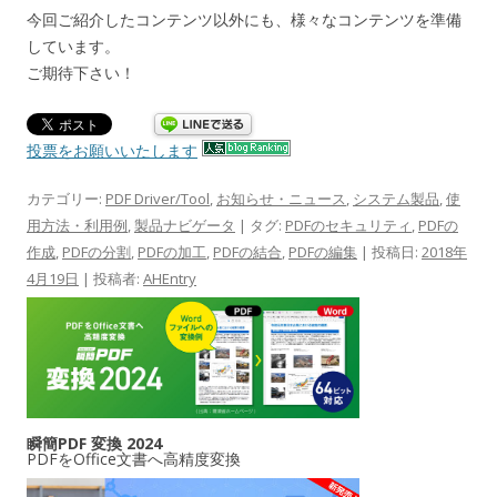
今回ご紹介したコンテンツ以外にも、様々なコンテンツを準備
しています。
ご期待下さい！
投票をお願いいたします
カテゴリー:
PDF Driver/Tool
,
お知らせ・ニュース
,
システム製品
,
使
用方法・利用例
,
製品ナビゲータ
| タグ:
PDFのセキュリティ
,
PDFの
作成
,
PDFの分割
,
PDFの加工
,
PDFの結合
,
PDFの編集
| 投稿日:
2018年
4月19日
|
投稿者:
AHEntry
瞬簡PDF 変換 2024
PDFをOffice文書へ高精度変換