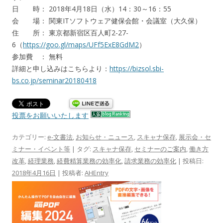
日 時： 2018年4月18日（水）14：30～16：55
会 場： 関東ITソフトウェア健保会館・会議室（大久保）
住 所： 東京都新宿区百人町2-27-
6（
https://goo.gl/maps/UFf5ExE8GdM2
）
参加費 ： 無料
詳細と申し込みはこちらより：
https://bizsol.sbi-
bs.co.jp/seminar20180418
投票をお願いいたします
カテゴリー:
e-文書法
,
お知らせ・ニュース
,
スキャナ保存
,
展示会・セ
ミナー・イベント等
| タグ:
スキャナ保存
,
セミナーのご案内
,
働き方
改革
,
経理業務
,
経費精算業務の効率化
,
請求業務の効率化
| 投稿日:
2018年4月16日
|
投稿者:
AHEntry