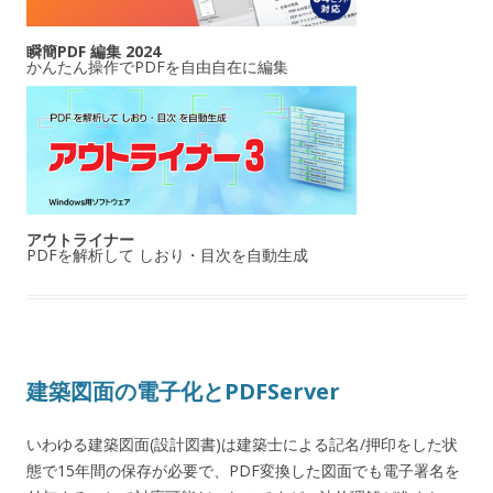
瞬簡PDF 編集 2024
かんたん操作でPDFを自由自在に編集
アウトライナー
PDFを解析して しおり・目次を自動生成
建築図面の電子化とPDFServer
いわゆる建築図面(設計図書)は建築士による記名/押印をした状
態で15年間の保存が必要で、PDF変換した図面でも電子署名を