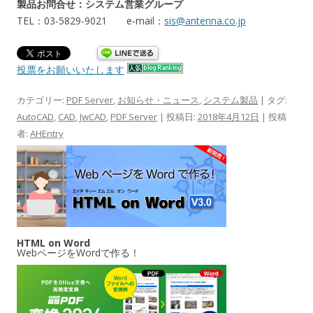
製品お問合せ：システム営業グループ
TEL：03-5829-9021 e-mail：
sis@antenna.co.jp
投票をお願いいたします
カテゴリー:
PDF Server
,
お知らせ・ニュース
,
システム製品
| タグ:
AutoCAD
,
CAD
,
JwCAD
,
PDF Server
| 投稿日:
2018年4月12日
|
投稿
者:
AHEntry
HTML on Word
WebページをWordで作る！