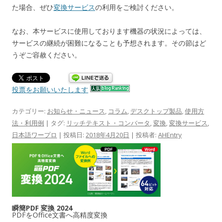
た場合、ぜひ
変換サービス
の利用をご検討ください。
なお、本サービスに使用しております機器の状況によっては、
サービスの継続が困難になることも予想されます。その節はど
うぞご容赦ください。
投票をお願いいたします
カテゴリー:
お知らせ・ニュース
,
コラム
,
デスクトップ製品
,
使用方
法・利用例
| タグ:
リッチテキスト・コンバータ
,
変換
,
変換サービス
,
日本語ワープロ
| 投稿日:
2018年4月20日
|
投稿者:
AHEntry
瞬簡PDF 変換 2024
PDFをOffice文書へ高精度変換