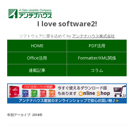
I love software2!
ソフトウェアに愛を込めて by
アンテナハウス株式会社
HOME
PDF活用
Office活用
Formatter/XML関係
連載記事
コラム
年別アーカイブ:
2018年