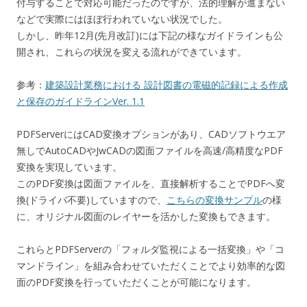
付与することで対応可能だったのですが、法的理解が進まない
などで実際にはほぼ行われていない状況でした。
しかし、昨年12月(先月改訂)には下記の様なガイドラインも公
開され、これらの状況を変える流れができています。
参考：
建築設計業務における 設計図書の電磁的記録による作成
と保存のガイドラインVer. 1.1
PDFServerにはCAD変換オプションがあり、CADソフトウエア
無しでAutoCADやJwCADの図面ファイルを高速/高精度なPDF
変換を実現しています。
このPDF変換は図面ファイルを、直接解析することでPDFへ変
換(ドライバ不要)していますので、
こちらの変換サンプル
の様
に、オリジナル図面のレイヤーを活かした変換もできます。
これらとPDFServerの「フォルダ監視による一括変換」や「コ
マンドライン」を組み合わせていただくことでより効率的な図
面のPDF変換を行っていただくことが可能になります。