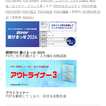
PDF Server
,
PDF Viewer
,
お知らせ・ニュース
,
システム製品
,
展示
会・セミナー・イベント等
| タグ:
PDFのセキュリティ
,
PDFの作成
,
PDFの分割
,
PDFの加工
,
PDFの結合
,
PDFの編集
| 投稿日:
2018年4月18
日
|
投稿者:
AHEntry
瞬簡PDF 書けまっせ 2024
PDFに文字が書ける！ 入力欄を自動認識
アウトライナー
PDFを解析して しおり・目次を自動生成