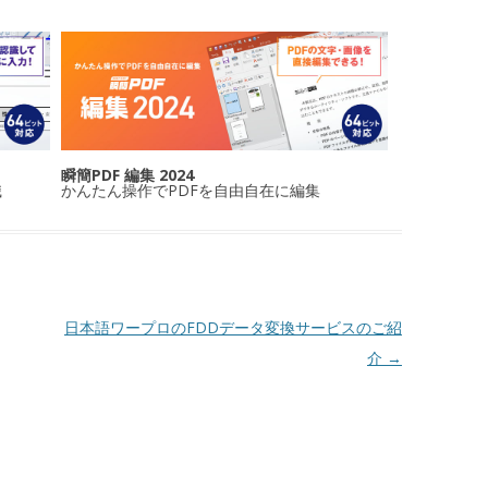
瞬簡PDF 編集 2024
識
かんたん操作でPDFを自由自在に編集
日本語ワープロのFDDデータ変換サービスのご紹
介
→