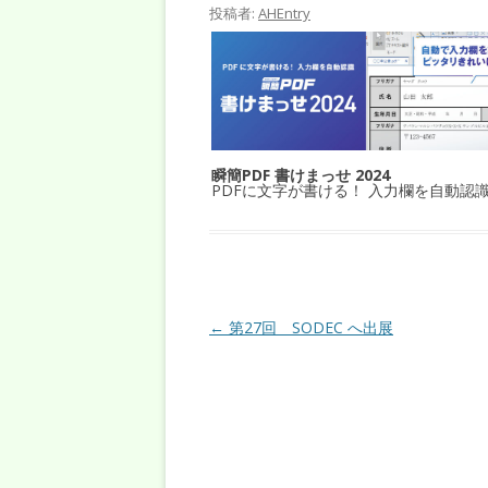
投稿者:
AHEntry
瞬簡PDF 書けまっせ 2024
PDFに文字が書ける！ 入力欄を自動認
投稿ナビゲーション
←
第27回 SODEC へ出展