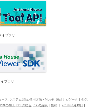
工ライブラリ！
K
ライブラリ
ュース
,
システム製品
,
使用方法・利用例
,
製品ナビゲータ
| タグ:
PDFの加工
,
PDFの結合
,
PDFの編集
| 投稿日:
2018年4月19日
|