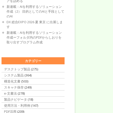
アを詰める
新連載：AIを利用するソリューション
作成（2） 目的としてのAIと手段として
のAI
DX 総合EXPO 2026 夏 東京 に出展しま
す
新連載：AIを利用するソリューション
作成ーフォルダ内のPDFからしおりを
取り出すプログラム作成
カテゴリー
デスクトップ製品
(275)
システム製品
(364)
構造化文書
(503)
スキャナ保存
(249)
e-文書法
(278)
製品ナビゲータ
(18)
使用方法・利用例
(147)
PDF活用
(209)