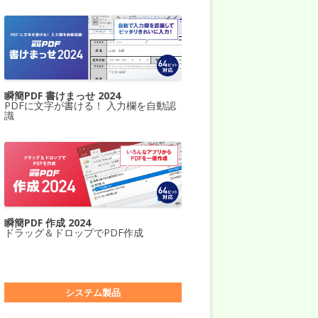
瞬簡PDF 書けまっせ 2024
PDFに文字が書ける！ 入力欄を自動認
識
瞬簡PDF 作成 2024
ドラッグ＆ドロップでPDF作成
システム製品