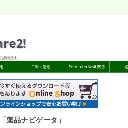
are2!
ス株式会社
活用
Office活用
Formatter/XML関係
k」と「製品ナビゲータ」