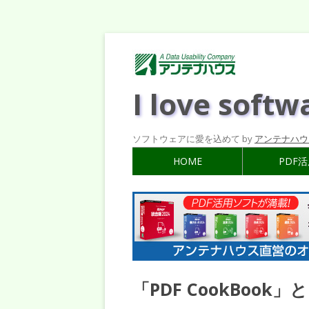
I love softw
ソフトウェアに愛を込めて by
アンテナハウ
HOME
PDF
「PDF CookBoo