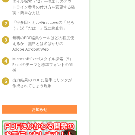
タイル探索（12）―見出しのアウ
トライン番号の付け方を変更する確
実・簡単な方法
「宇多田ヒカル/First Loveの「だろ
う」説「だはー」説に終止符」
無料のPDF編集ツールはどの程度使
えるか―無料とは名ばかりの
Adobe Acrobat Web
Microsoft Excelスタイル探索（5）
Excelのテーマと標準フォントの関
係
出力結果の PDF に勝手にリンクが
作成されてしまう現象
お知らせ