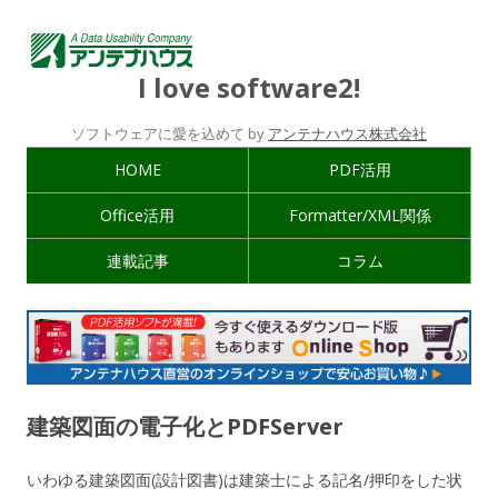
I love software2!
ソフトウェアに愛を込めて by
アンテナハウス株式会社
HOME
PDF活用
Office活用
Formatter/XML関係
連載記事
コラム
建築図面の電子化とPDFServer
いわゆる建築図面(設計図書)は建築士による記名/押印をした状