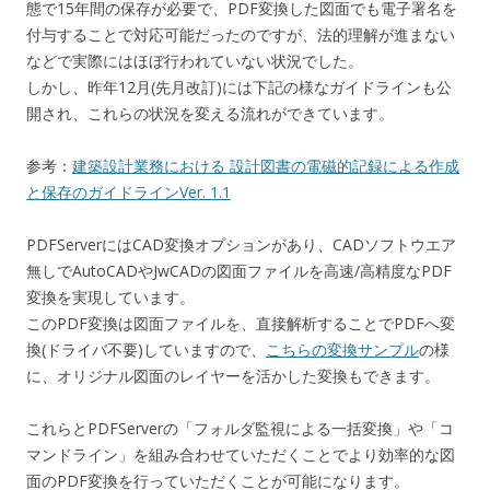
態で15年間の保存が必要で、PDF変換した図面でも電子署名を
付与することで対応可能だったのですが、法的理解が進まない
などで実際にはほぼ行われていない状況でした。
しかし、昨年12月(先月改訂)には下記の様なガイドラインも公
開され、これらの状況を変える流れができています。
参考：
建築設計業務における 設計図書の電磁的記録による作成
と保存のガイドラインVer. 1.1
PDFServerにはCAD変換オプションがあり、CADソフトウエア
無しでAutoCADやJwCADの図面ファイルを高速/高精度なPDF
変換を実現しています。
このPDF変換は図面ファイルを、直接解析することでPDFへ変
換(ドライバ不要)していますので、
こちらの変換サンプル
の様
に、オリジナル図面のレイヤーを活かした変換もできます。
これらとPDFServerの「フォルダ監視による一括変換」や「コ
マンドライン」を組み合わせていただくことでより効率的な図
面のPDF変換を行っていただくことが可能になります。