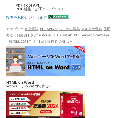
PDF Tool API
PDF 編集・加工ライブラリ！
投票をお願いいたします
カテゴリー:
e-文書法
,
PDF Server
,
システム製品
,
スキャナ保存
,
使用
方法・利用例
| タグ:
AutoCAD
,
CAD
,
JwCAD
,
PDF Server
,
ScanSave
| 投稿日:
2018年4月13日
|
投稿者:
AHEntry
HTML on Word
WebページをWordで作る！