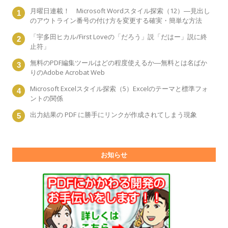
月曜日連載！ Microsoft Wordスタイル探索（12）―見出し
のアウトライン番号の付け方を変更する確実・簡単な方法
「宇多田ヒカル/First Loveの「だろう」説「だはー」説に終
止符」
無料のPDF編集ツールはどの程度使えるか―無料とは名ばか
りのAdobe Acrobat Web
Microsoft Excelスタイル探索（5）Excelのテーマと標準フォ
ントの関係
出力結果の PDF に勝手にリンクが作成されてしまう現象
お知らせ