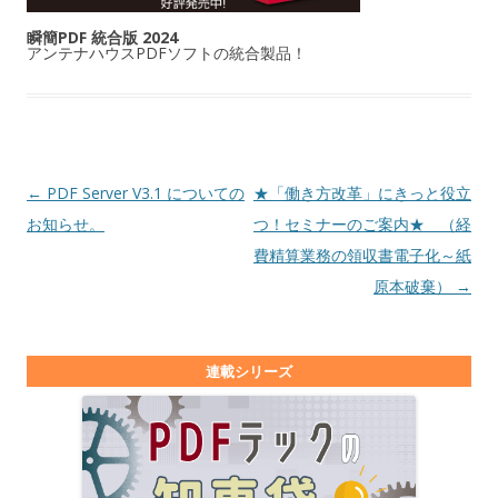
瞬簡PDF 統合版 2024
アンテナハウスPDFソフトの統合製品！
投稿ナビゲーション
←
PDF Server V3.1 についての
★「働き方改革」にきっと役立
お知らせ。
つ！セミナーのご案内★ （経
費精算業務の領収書電子化～紙
原本破棄）
→
連載シリーズ