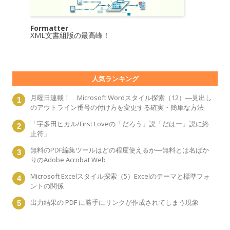
Formatter
XML文書組版の最高峰！
人気ランキング
月曜日連載！ Microsoft Wordスタイル探索（12）―見出し
のアウトライン番号の付け方を変更する確実・簡単な方法
「宇多田ヒカル/First Loveの「だろう」説「だはー」説に終
止符」
無料のPDF編集ツールはどの程度使えるか―無料とは名ばか
りのAdobe Acrobat Web
Microsoft Excelスタイル探索（5）Excelのテーマと標準フォ
ントの関係
出力結果の PDF に勝手にリンクが作成されてしまう現象