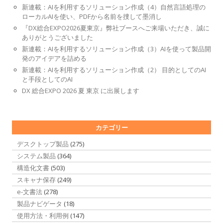
新連載：AIを利用するソリューション作成（4）自然言語処理の
ローカルAIを使い、PDFから名前を捜して墨消し
『DX総合EXPO2026夏東京』弊社ブースへご来場いただき、誠に
ありがとうございました
新連載：AIを利用するソリューション作成（3）AIを使って製品開
発のアイデアを詰める
新連載：AIを利用するソリューション作成（2） 目的としてのAI
と手段としてのAI
DX 総合EXPO 2026 夏 東京 に出展します
カテゴリー
デスクトップ製品
(275)
システム製品
(364)
構造化文書
(503)
スキャナ保存
(249)
e-文書法
(278)
製品ナビゲータ
(18)
使用方法・利用例
(147)