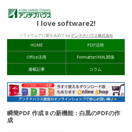
I love software2!
ソフトウェアに愛を込めて by
アンテナハウス株式会社
HOME
PDF活用
Office活用
Formatter/XML関係
連載記事
コラム
瞬簡PDF 作成 8 の新機能：白黒のPDFの作
成