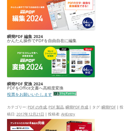
瞬簡PDF 編集 2024
かんたん操作でPDFを自由自在に編集
瞬簡PDF 変換 2024
PDFをOffice文書へ高精度変換
投票をお願いいたします
カテゴリー:
PDF の作成
,
PDF 製品
,
瞬簡PDF 作成
| タグ:
瞬簡PDF
| 投
稿日:
2017年12月21日
|
投稿者:
AHEntry