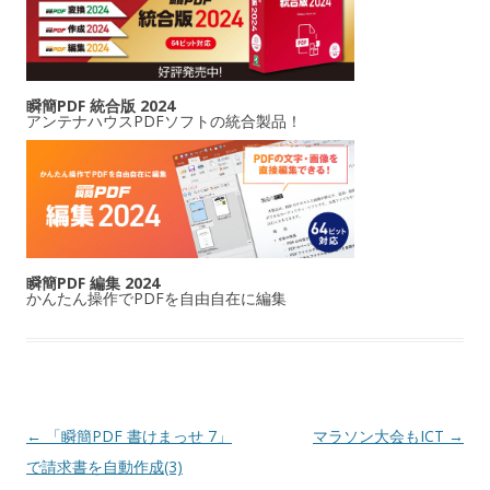
瞬簡PDF 統合版 2024
アンテナハウスPDFソフトの統合製品！
瞬簡PDF 編集 2024
かんたん操作でPDFを自由自在に編集
投稿ナビゲーション
←
「瞬簡PDF 書けまっせ 7」
マラソン大会もICT
→
で請求書を自動作成(3)