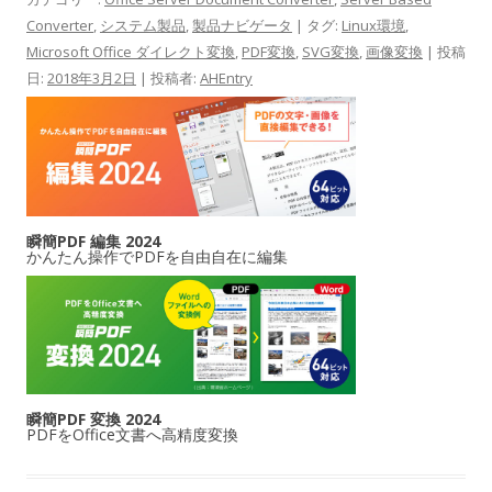
Converter
,
システム製品
,
製品ナビゲータ
| タグ:
Linux環境
,
Microsoft Office ダイレクト変換
,
PDF変換
,
SVG変換
,
画像変換
| 投稿
日:
2018年3月2日
|
投稿者:
AHEntry
瞬簡PDF 編集 2024
かんたん操作でPDFを自由自在に編集
瞬簡PDF 変換 2024
PDFをOffice文書へ高精度変換