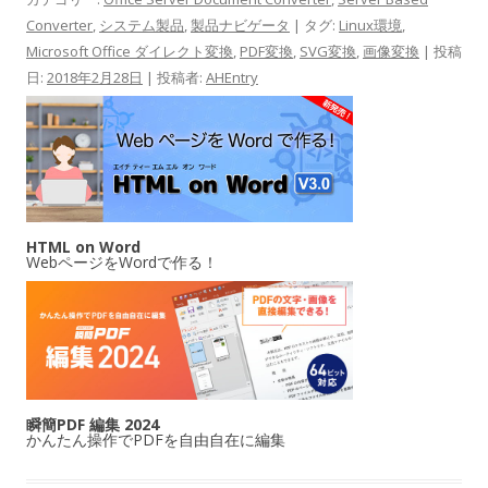
Converter
,
システム製品
,
製品ナビゲータ
| タグ:
Linux環境
,
Microsoft Office ダイレクト変換
,
PDF変換
,
SVG変換
,
画像変換
| 投稿
日:
2018年2月28日
|
投稿者:
AHEntry
HTML on Word
WebページをWordで作る！
瞬簡PDF 編集 2024
かんたん操作でPDFを自由自在に編集