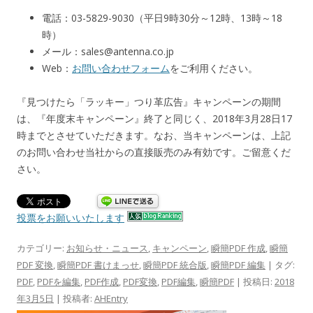
電話：03-5829-9030（平日9時30分～12時、13時～18
時）
メール：sales@antenna.co.jp
Web：
お問い合わせフォーム
をご利用ください。
『見つけたら「ラッキー」つり革広告』キャンペーンの期間
は、『年度末キャンペーン』終了と同じく、2018年3月28日17
時までとさせていただきます。なお、当キャンペーンは、上記
のお問い合わせ当社からの直接販売のみ有効です。ご留意くだ
さい。
投票をお願いいたします
カテゴリー:
お知らせ・ニュース
,
キャンペーン
,
瞬簡PDF 作成
,
瞬簡
PDF 変換
,
瞬簡PDF 書けまっせ
,
瞬簡PDF 統合版
,
瞬簡PDF 編集
| タグ:
PDF
,
PDFを編集
,
PDF作成
,
PDF変換
,
PDF編集
,
瞬簡PDF
| 投稿日:
2018
年3月5日
|
投稿者:
AHEntry