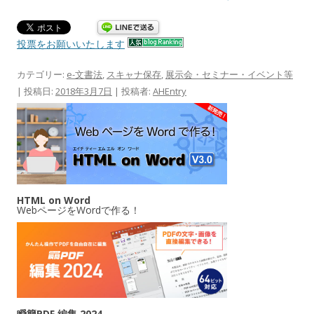
投票をお願いいたします
カテゴリー:
e-文書法
,
スキャナ保存
,
展示会・セミナー・イベント等
| 投稿日:
2018年3月7日
|
投稿者:
AHEntry
HTML on Word
WebページをWordで作る！
瞬簡PDF 編集 2024