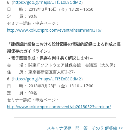
6（
https://goo.gl/maps/UFf5ExE8GdM2
）
日 時： 2018年3月16日（金）13:20～16:50
定 員： 90名
セミナー詳細・申込ページ：
http://www.kokuchpro.com/event/ahseminar0316/
「建築設計業務における設計図書の電磁的記録による作成と長
期保存のガイドライン」
～電子図面作成・保存を判り易く解説します!～
会 場： 関東ITソフトウェア健保会館・会議室（大久保）
住 所： 東京都新宿区百人町2-27-
6（
https://goo.gl/maps/UFf5ExE8GdM2
）
日 時： 2018年3月23日（金）13:10～17:00
定 員： 90名
セミナー詳細・申込ページ：
http://www.kokuchpro.com/event/ah20180323seminar/
スキャナ保存一問一答 その５ 解答編 >>