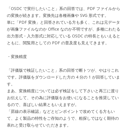
「OSDC で実行したいこと」系の回答では、PDF ファイルから
の変換が続きます。変換先は各種画像や SVG 形式です。
単に「PDF 変換」と回答されている方も多く、これは元データ
が画像ファイルなのか Office なのか不明ですが、多種にわたる
出力形式・入力形式に対応している OSDC の特長ともいえると
ともに、閲覧用としての PDF の普及度も見えてきます。
・変換精度
「評価版で検証したいこと」系の回答で断トツが、やはりこれ
です。評価版をダウンロードした方の 4 分の 1 が回答していま
す。
まあ、変換精度については必ず検証をして下さいと再三に渡り
お伝えして、その為に評価版をお使いになることを推奨してい
るので、喜ばしい結果ともいえますが。
「罫線の表示確認」などとピンポイントで攻めてくる方もい
て、よく製品の特性をご存知のようで、粗探しではなく期待の
表れと受け取らせていただきます。