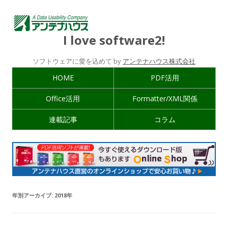
I love software2!
ソフトウェアに愛を込めて by
アンテナハウス株式会社
HOME
PDF活用
Office活用
Formatter/XML関係
連載記事
コラム
年別アーカイブ:
2018年