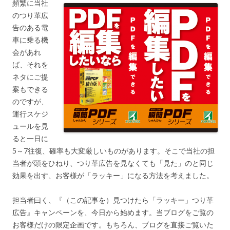
頻繁に当社
のつり革広
告のある電
車に乗る機
会があれ
ば、それを
ネタにご提
案もできる
のですが、
運行スケジ
ュールを見
ると一日に
5～7往復、確率も大変厳しいものがあります。そこで当社の担
当者が頭をひねり、つり革広告を見なくても「見た」のと同じ
効果を出す、お客様が「ラッキー」になる方法を考えました。
担当者曰く、『（この記事を）見つけたら「ラッキー」つり革
広告』キャンペーンを、今日から始めます。当ブログをご覧の
お客様だけの限定企画です。もちろん、ブログを直接ご覧いた