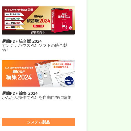
瞬簡PDF 統合版 2024
アンテナハウスPDFソフトの統合製
品！
瞬簡PDF 編集 2024
かんたん操作でPDFを自由自在に編集
システム製品