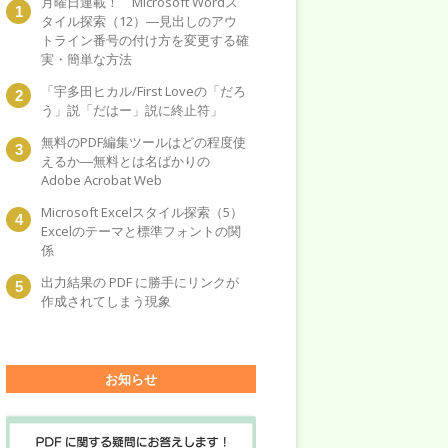
月曜日連載！ Microsoft Wordス
タイル探索（12）―見出しのアウ
トライン番号の付け方を変更する確
実・簡単な方法
「宇多田ヒカル/First Loveの「だろ
う」説「だはー」説に終止符」
無料のPDF編集ツールはどの程度使
えるか―無料とは名ばかりの
Adobe Acrobat Web
Microsoft Excelスタイル探索（5）
Excelのテーマと標準フォントの関
係
出力結果の PDF に勝手にリンクが
作成されてしまう現象
お知らせ