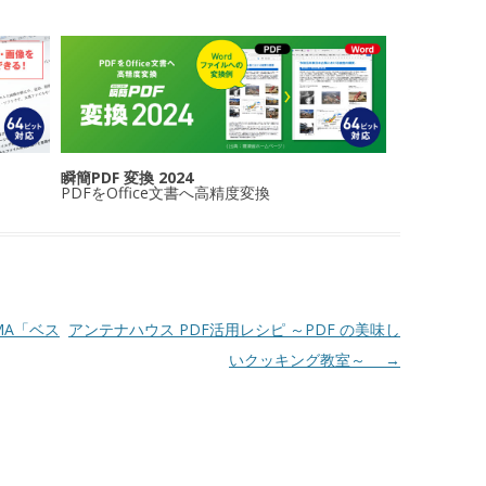
瞬簡PDF 変換 2024
PDFをOffice文書へ高精度変換
IMA「ベス
アンテナハウス PDF活用レシピ ～PDF の美味し
いクッキング教室～
→