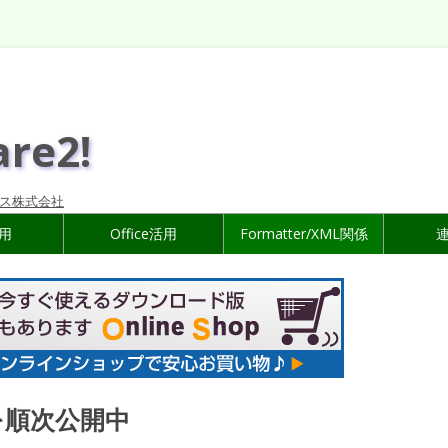
are2!
ス株式会社
活用
Office活用
Formatter/XML関係
k』を順次公開中