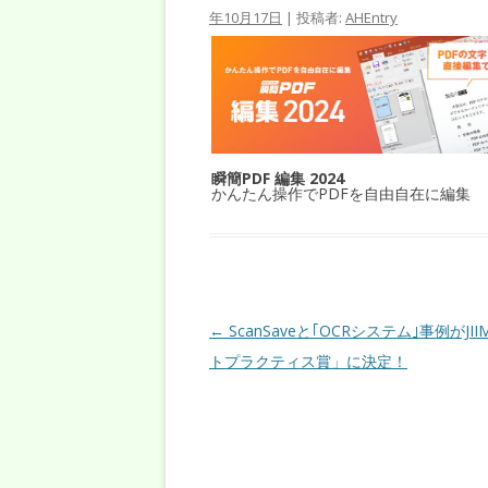
年10月17日
|
投稿者:
AHEntry
瞬簡PDF 編集 2024
かんたん操作でPDFを自由自在に編集
投稿ナビゲーション
←
ScanSaveと｢OCRシステム｣事例がJI
トプラクティス賞」に決定！