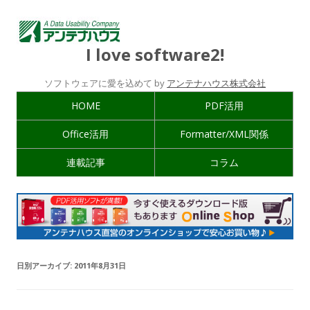
I love software2!
ソフトウェアに愛を込めて by
アンテナハウス株式会社
HOME
PDF活用
Office活用
Formatter/XML関係
連載記事
コラム
日別アーカイブ:
2011年8月31日