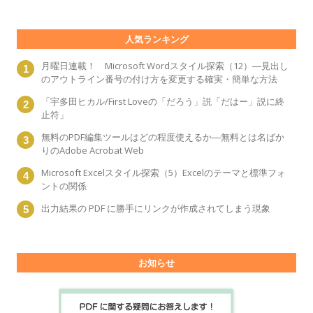
人気ランキング
月曜日連載！ Microsoft Wordスタイル探索（12）―見出し
のアウトライン番号の付け方を変更する確実・簡単な方法
「宇多田ヒカル/First Loveの「だろう」説「だはー」説に終
止符」
無料のPDF編集ツールはどの程度使えるか―無料とは名ばか
りのAdobe Acrobat Web
Microsoft Excelスタイル探索（5）Excelのテーマと標準フォ
ントの関係
出力結果の PDF に勝手にリンクが作成されてしまう現象
お知らせ