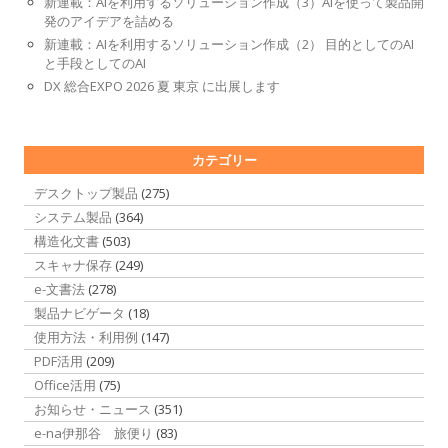
新連載：AIを利用するソリューション作成（3）AIを使って製品開
発のアイデアを詰める
新連載：AIを利用するソリューション作成（2） 目的としてのAI
と手段としてのAI
DX 総合EXPO 2026 夏 東京 に出展します
カテゴリー
デスクトップ製品
(275)
システム製品
(364)
構造化文書
(503)
スキャナ保存
(249)
e-文書法
(278)
製品ナビゲータ
(18)
使用方法・利用例
(147)
PDF活用
(209)
Office活用
(75)
お知らせ・ニュース
(351)
e-na伊那谷 旅便り
(83)