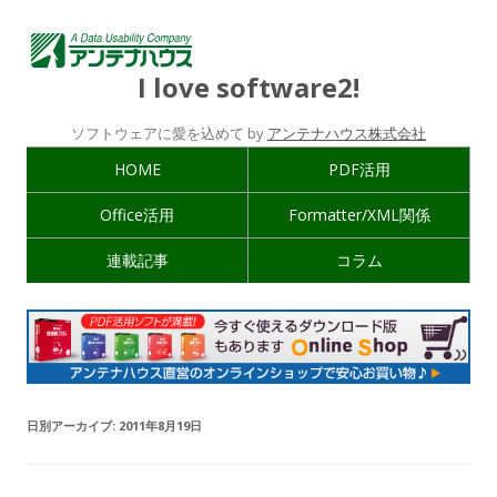
I love software2!
ソフトウェアに愛を込めて by
アンテナハウス株式会社
HOME
PDF活用
Office活用
Formatter/XML関係
連載記事
コラム
日別アーカイブ:
2011年8月19日