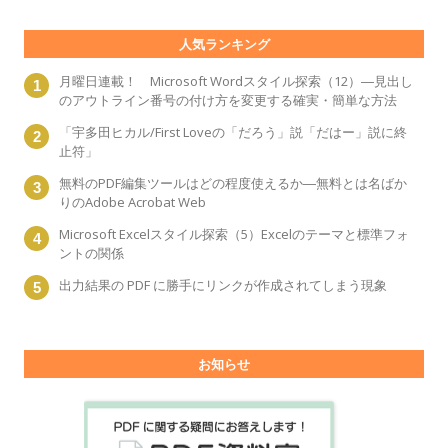
人気ランキング
月曜日連載！ Microsoft Wordスタイル探索（12）―見出し
のアウトライン番号の付け方を変更する確実・簡単な方法
「宇多田ヒカル/First Loveの「だろう」説「だはー」説に終
止符」
無料のPDF編集ツールはどの程度使えるか―無料とは名ばか
りのAdobe Acrobat Web
Microsoft Excelスタイル探索（5）Excelのテーマと標準フォ
ントの関係
出力結果の PDF に勝手にリンクが作成されてしまう現象
お知らせ