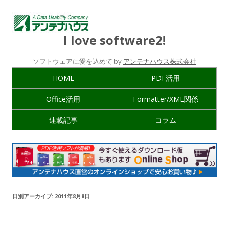
I love software2!
ソフトウェアに愛を込めて by
アンテナハウス株式会社
HOME
PDF活用
Office活用
Formatter/XML関係
連載記事
コラム
日別アーカイブ:
2011年8月8日