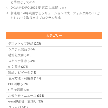
と手段としてのAI
DX 総合EXPO 2026 夏 東京 に出展します
新連載：AIを利用するソリューション作成ーフォルダ内のPDFか
らしおりを取り出すプログラム作成
カテゴリー
デスクトップ製品
(275)
システム製品
(364)
構造化文書
(503)
スキャナ保存
(249)
e-文書法
(278)
製品ナビゲータ
(18)
使用方法・利用例
(147)
PDF活用
(209)
Office活用
(75)
お知らせ・ニュース
(351)
e-na伊那谷 旅便り
(83)
コラム
(1,141)