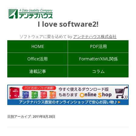
I love software2!
ソフトウェアに愛を込めて by
アンテナハウス株式会社
HOME
PDF活用
Office活用
Formatter/XML関係
連載記事
コラム
日別アーカイブ:
2011年8月28日