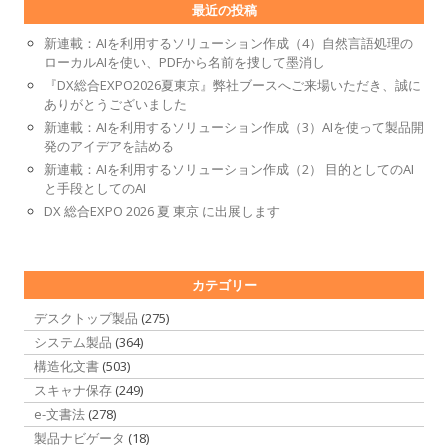
最近の投稿
新連載：AIを利用するソリューション作成（4）自然言語処理の
ローカルAIを使い、PDFから名前を捜して墨消し
『DX総合EXPO2026夏東京』弊社ブースへご来場いただき、誠に
ありがとうございました
新連載：AIを利用するソリューション作成（3）AIを使って製品開
発のアイデアを詰める
新連載：AIを利用するソリューション作成（2） 目的としてのAI
と手段としてのAI
DX 総合EXPO 2026 夏 東京 に出展します
カテゴリー
デスクトップ製品
(275)
システム製品
(364)
構造化文書
(503)
スキャナ保存
(249)
e-文書法
(278)
製品ナビゲータ
(18)