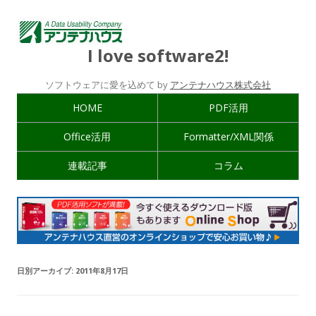
I love software2!
ソフトウェアに愛を込めて by
アンテナハウス株式会社
HOME
PDF活用
Office活用
Formatter/XML関係
連載記事
コラム
日別アーカイブ:
2011年8月17日