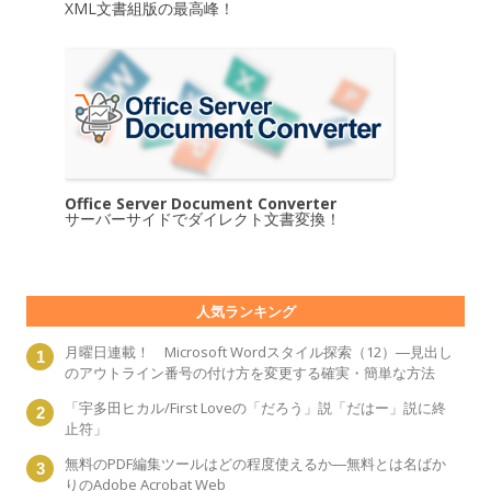
XML文書組版の最高峰！
Office Server Document Converter
サーバーサイドでダイレクト文書変換！
人気ランキング
月曜日連載！ Microsoft Wordスタイル探索（12）―見出し
のアウトライン番号の付け方を変更する確実・簡単な方法
「宇多田ヒカル/First Loveの「だろう」説「だはー」説に終
止符」
無料のPDF編集ツールはどの程度使えるか―無料とは名ばか
りのAdobe Acrobat Web