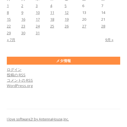
1
2
3
4
5
6
7
8
9
10
11
12
13
14
15
16
17
18
19
20
21
22
23
24
25
26
27
28
29
30
31
« 7月
9月 »
メタ情報
ログイン
投稿の
RSS
コメントの
RSS
WordPress.org
I love software2! by AntennaHouse,Inc.