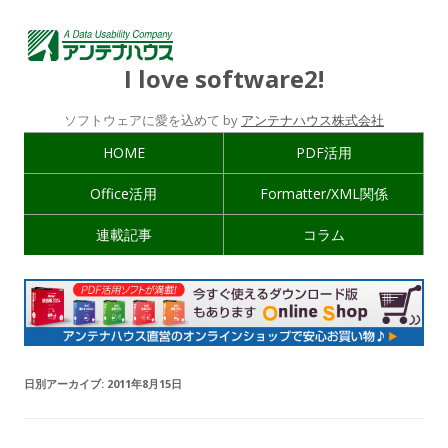
I love software2!
ソフトウェアに愛を込めて by
アンテナハウス株式会社
HOME
PDF活用
Office活用
Formatter/XML関係
連載記事
コラム
日別アーカイブ:
2011年8月15日