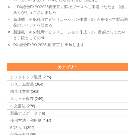
『DX総合EXPO2026夏東京』弊社ブースへご来場いただき、誠に
ありがとうございました
新連載：AIを利用するソリューション作成（3）AIを使って製品開
発のアイデアを詰める
新連載：AIを利用するソリューション作成（2） 目的としてのAI
と手段としてのAI
DX 総合EXPO 2026 夏 東京 に出展します
カテゴリー
デスクトップ製品
(275)
システム製品
(364)
構造化文書
(503)
スキャナ保存
(249)
e-文書法
(278)
製品ナビゲータ
(18)
使用方法・利用例
(147)
PDF活用
(209)
Office活用
(75)