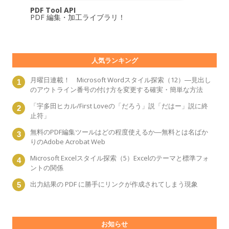
PDF Tool API
PDF 編集・加工ライブラリ！
人気ランキング
月曜日連載！ Microsoft Wordスタイル探索（12）―見出し
のアウトライン番号の付け方を変更する確実・簡単な方法
「宇多田ヒカル/First Loveの「だろう」説「だはー」説に終
止符」
無料のPDF編集ツールはどの程度使えるか―無料とは名ばか
りのAdobe Acrobat Web
Microsoft Excelスタイル探索（5）Excelのテーマと標準フォ
ントの関係
出力結果の PDF に勝手にリンクが作成されてしまう現象
お知らせ