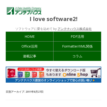
I love software2!
ソフトウェアに愛を込めて by
アンテナハウス株式会社
HOME
PDF活用
Office活用
Formatter/XML関係
連載記事
コラム
日別アーカイブ:
2011年8月27日