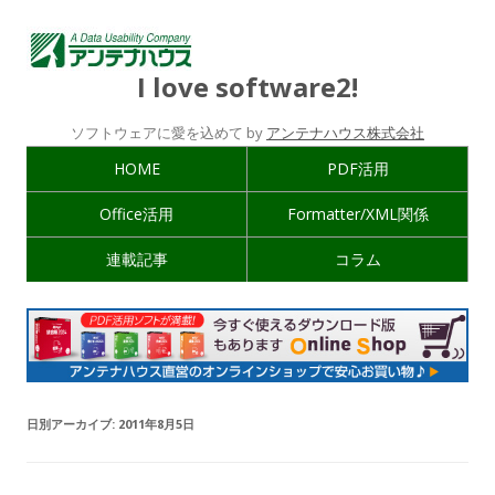
I love software2!
ソフトウェアに愛を込めて by
アンテナハウス株式会社
HOME
PDF活用
Office活用
Formatter/XML関係
連載記事
コラム
日別アーカイブ:
2011年8月5日