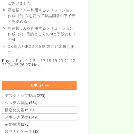
ございました
新連載：AIを利用するソリューション
作成（3）AIを使って製品開発のアイデ
アを詰める
新連載：AIを利用するソリューション
作成（2） 目的としてのAIと手段として
のAI
DX 総合EXPO 2026 夏 東京 に出展しま
す
Pages:
Prev
1
2
3
...
17
18
19
20
21
22
23
24
25
26
27
Next
カテゴリー
デスクトップ製品
(275)
システム製品
(364)
構造化文書
(503)
スキャナ保存
(249)
e-文書法
(278)
製品ナビゲータ
(18)