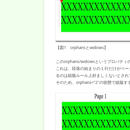
【図1 orphansとwidows】
このorphans/widowsというプロパ
これは、段落の始まりの１行だけがペー
るのは組版ルール上好ましくないとされ
そのため、orphans=”2″の状態で組