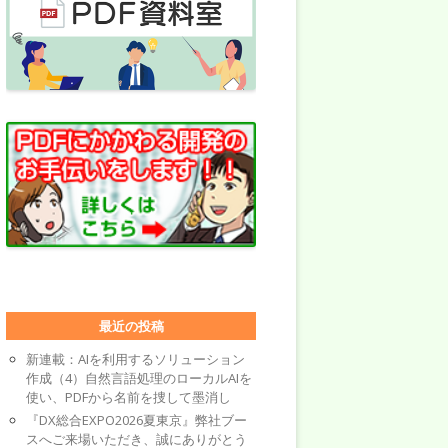
最近の投稿
新連載：AIを利用するソリューション
作成（4）自然言語処理のローカルAIを
使い、PDFから名前を捜して墨消し
『DX総合EXPO2026夏東京』弊社ブー
スへご来場いただき、誠にありがとう