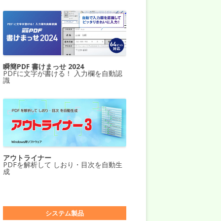
瞬簡PDF 書けまっせ 2024
PDFに文字が書ける！ 入力欄を自動認
識
アウトライナー
PDFを解析して しおり・目次を自動生
成
システム製品