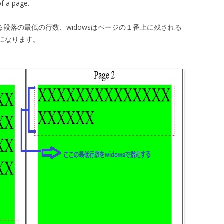
of a page.
れる段落の最低の行数、widowsはページの１番上に残される
になります。