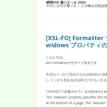
瞬簡PDF 書けまっせ 2024
PDFに文字が書ける！ 入力欄を自動認
[XSL-FO] Formatt
widows プロパティ
こんにちは。
AH Formatterのサポート担当です。
今日はうっかり忘れがちなorphansとw
(….うっかり忘れるのは私だけかもしれま
CSSやXSLで定義されているorphans
The “orphans” property specifies the m
at the bottom of a page. The “widows” 