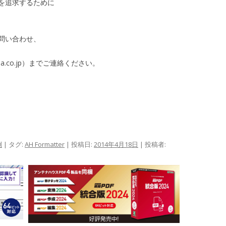
を追求するために
問い合わせ、
a.co.jp）までご連絡ください。
例
| タグ:
AH Formatter
| 投稿日:
2014年4月18日
|
投稿者: