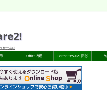
are2!
ス株式会社
活用
Office活用
Formatter/XML関係