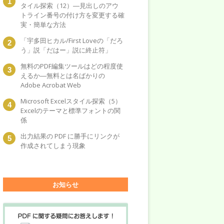
タイル探索（12）―見出しのアウ
トライン番号の付け方を変更する確
実・簡単な方法
「宇多田ヒカル/First Loveの「だろ
う」説「だはー」説に終止符」
無料のPDF編集ツールはどの程度使
えるか―無料とは名ばかりの
Adobe Acrobat Web
Microsoft Excelスタイル探索（5）
Excelのテーマと標準フォントの関
係
出力結果の PDF に勝手にリンクが
作成されてしまう現象
お知らせ