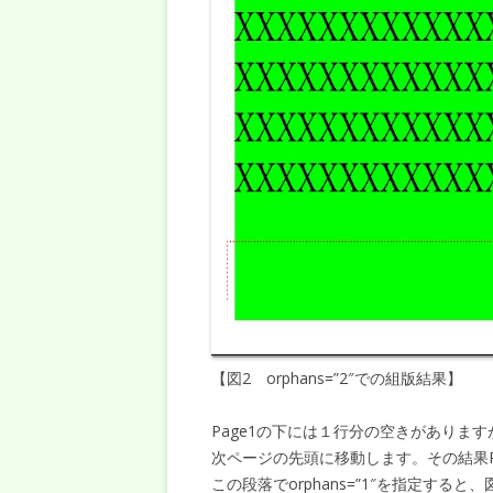
【図2 orphans=”2″での組版結果】
Page1の下には１行分の空きがありますが
次ページの先頭に移動します。その結果P
この段落でorphans=”1″を指定すると