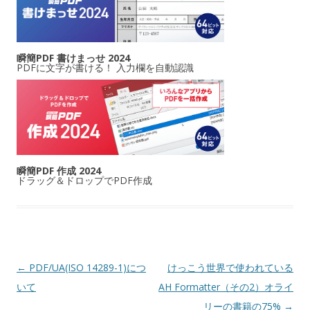
瞬簡PDF 書けまっせ 2024
PDFに文字が書ける！ 入力欄を自動認識
瞬簡PDF 作成 2024
ドラッグ＆ドロップでPDF作成
投稿ナビゲーション
←
PDF/UA(ISO 14289-1)につ
けっこう世界で使われている
いて
AH Formatter（その2）オライ
リーの書籍の75%
→