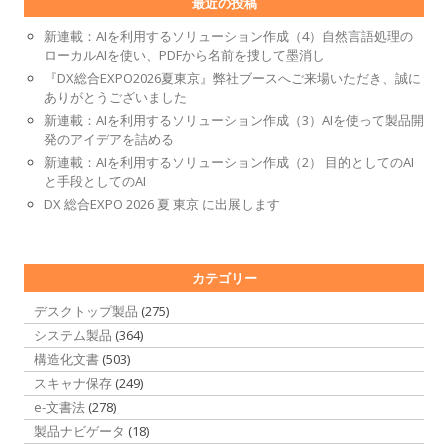
最近の投稿
新連載：AIを利用するソリューション作成（4）自然言語処理の
ローカルAIを使い、PDFから名前を捜して墨消し
『DX総合EXPO2026夏東京』弊社ブースへご来場いただき、誠に
ありがとうございました
新連載：AIを利用するソリューション作成（3）AIを使って製品開
発のアイデアを詰める
新連載：AIを利用するソリューション作成（2） 目的としてのAI
と手段としてのAI
DX 総合EXPO 2026 夏 東京 に出展します
カテゴリー
デスクトップ製品
(275)
システム製品
(364)
構造化文書
(503)
スキャナ保存
(249)
e-文書法
(278)
製品ナビゲータ
(18)