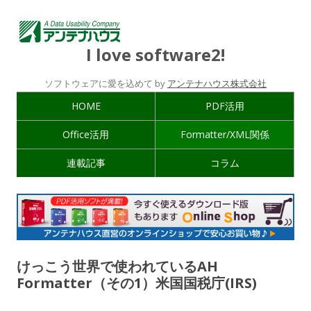
I love software2!
ソフトウェアに愛を込めて by
アンテナハウス株式会社
HOME
PDF活用
Office活用
Formatter/XML関係
連載記事
コラム
けっこう世界で使われているAH
Formatter（その1）米国国税庁(IRS)