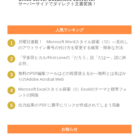
サーバーサイドでダイレクト文書変換！
人気ランキング
月曜日連載！ Microsoft Wordスタイル探索（12）―見出し
のアウトライン番号の付け方を変更する確実・簡単な方法
「宇多田ヒカル/First Loveの「だろう」説「だはー」説に終
止符」
無料のPDF編集ツールはどの程度使えるか―無料とは名ばか
りのAdobe Acrobat Web
Microsoft Excelスタイル探索（5）Excelのテーマと標準フォ
ントの関係
出力結果の PDF に勝手にリンクが作成されてしまう現象
お知らせ