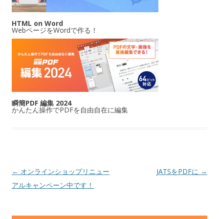
HTML on Word
WebページをWordで作る！
瞬簡PDF 編集 2024
かんたん操作でPDFを自由自在に編集
投稿ナビゲーション
←
オンラインショップリニュー
JATSをPDFに
→
アルキャンペーン中です！