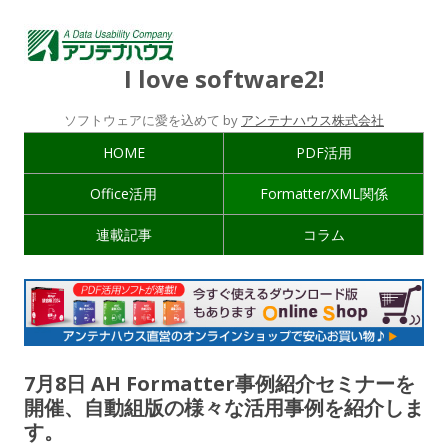
I love software2!
ソフトウェアに愛を込めて by
アンテナハウス株式会社
HOME
PDF活用
Office活用
Formatter/XML関係
連載記事
コラム
7月8日 AH Formatter事例紹介セミナーを
開催、自動組版の様々な活用事例を紹介しま
す。