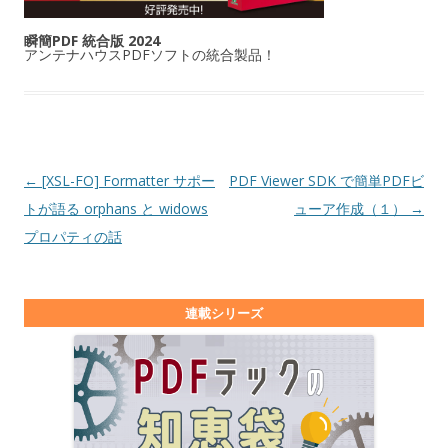
瞬簡PDF 統合版 2024
アンテナハウスPDFソフトの統合製品！
投稿ナビゲーション
←
[XSL-FO] Formatter サポー
PDF Viewer SDK で簡単PDFビ
トが語る orphans と widows
ューア作成（１）
→
プロパティの話
連載シリーズ