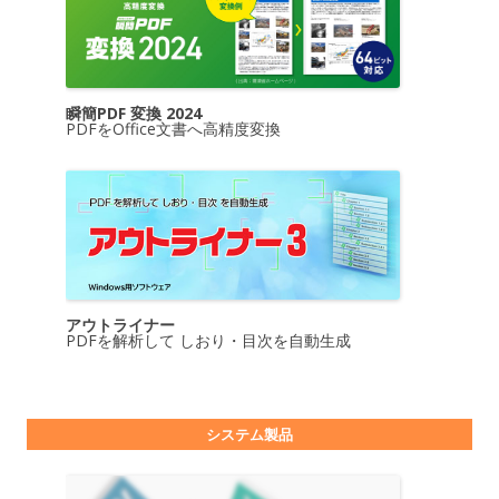
瞬簡PDF 変換 2024
PDFをOffice文書へ高精度変換
アウトライナー
PDFを解析して しおり・目次を自動生成
システム製品