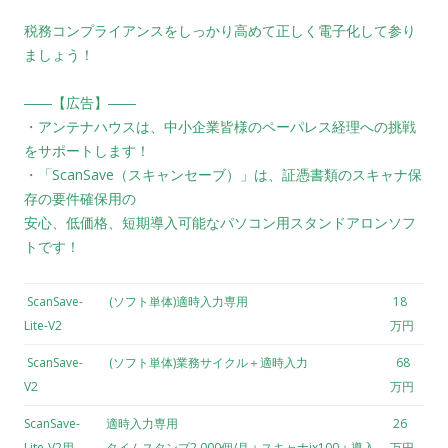
税務コンプライアンスをしっかり高めて正しく電子化して参り
ましょう！
――【広告】――
・アンテナハウスは、中小企業皆様のペーパレス経理への挑戦
をサポートします！
・「ScanSave（スキャンセーブ）」は、証憑書類のスキャナ保
存の要件確保用の
安心、低価格、短期導入可能なパソコン用スタンドアロンソフ
トです！
ScanSave-
(ソフト単体)適時入力専用
18
Lite-V2
万円
ScanSave-
(ソフト単体)業務サイクル＋適時入力
68
V2
万円
ScanSave-
適時入力専用
26
Lite-V2用
タイムスタンプ2,000個/月＋スキャナix100＋導入
万円