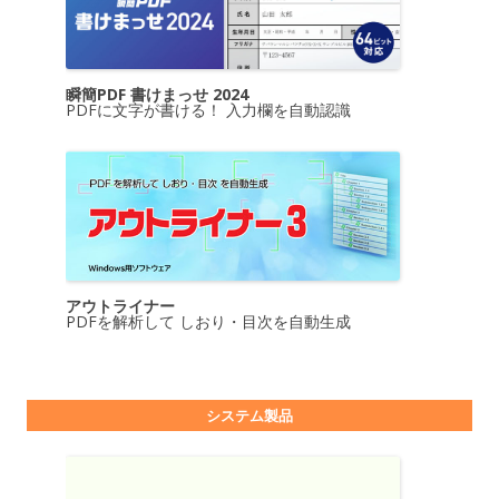
瞬簡PDF 書けまっせ 2024
PDFに文字が書ける！ 入力欄を自動認識
アウトライナー
PDFを解析して しおり・目次を自動生成
システム製品