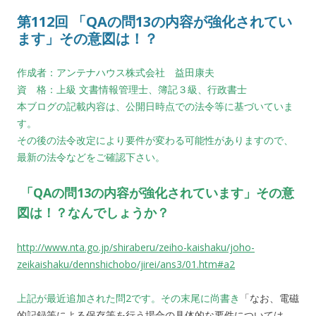
第112回 「QAの問13の内容が強化されてい
ます」その意図は！？
作成者：アンテナハウス株式会社 益田康夫
資 格：上級 文書情報管理士、簿記３級、行政書士
本ブログの記載内容は、公開日時点での法令等に基づいていま
す。
その後の法令改定により要件が変わる可能性がありますので、
最新の法令などをご確認下さい。
「QAの問13の内容が強化されています」その意
図は！？なんでしょうか？
http://www.nta.go.jp/shiraberu/zeiho-kaishaku/joho-
zeikaishaku/dennshichobo/jirei/ans3/01.htm#a2
上記が最近追加された問2です。その末尾に尚書き
「なお、電磁
的記録等による保存等を行う場合の具体的な要件については