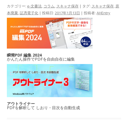
カテゴリー:
e-文書法
,
コラム
,
スキャナ保存
| タグ:
スキャナ保存
,
原
本廃棄
,
証憑電子化
| 投稿日:
2017年1月13日
|
投稿者:
AHEntry
瞬簡PDF 編集 2024
かんたん操作でPDFを自由自在に編集
アウトライナー
PDFを解析して しおり・目次を自動生成