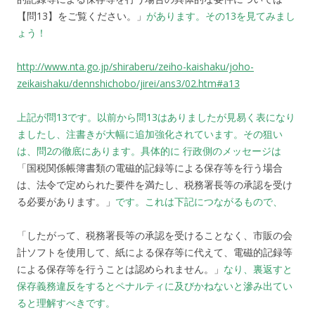
【問13】をご覧ください。」
があります。その13を見てみまし
ょう！
http://www.nta.go.jp/shiraberu/zeiho-kaishaku/joho-
zeikaishaku/dennshichobo/jirei/ans3/02.htm#a13
上記が問13です。以前から問13はありましたが見易く表になり
ましたし、注書きが大幅に追加強化されています。その狙い
は、問2の徹底にあります。具体的に 行政側のメッセージは
「国税関係帳簿書類の電磁的記録等による保存等を行う場合
は、法令で定められた要件を満たし、税務署長等の承認を受け
る必要があります。」
です。これは下記につながるもので、
「したがって、税務署長等の承認を受けることなく、市販の会
計ソフトを使用して、紙による保存等に代えて、電磁的記録等
による保存等を行うことは認められません。」
なり、裏返すと
保存義務違反をするとペナルティに及びかねないと滲み出てい
ると理解すべきです。