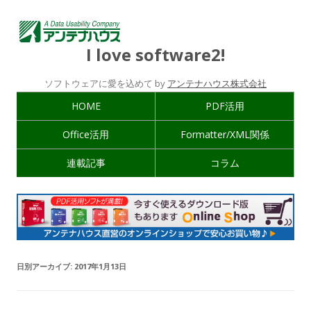
I love software2!
ソフトウェアに愛を込めて by
アンテナハウス株式会社
HOME
PDF活用
Office活用
Formatter/XML関係
連載記事
コラム
日別アーカイブ:
2017年1月13日