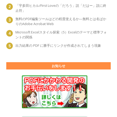
「宇多田ヒカル/First Loveの「だろう」説「だはー」説に終
止符」
無料のPDF編集ツールはどの程度使えるか―無料とは名ばか
りのAdobe Acrobat Web
Microsoft Excelスタイル探索（5）Excelのテーマと標準フォ
ントの関係
出力結果の PDF に勝手にリンクが作成されてしまう現象
お知らせ