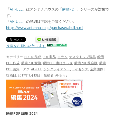
「
AH-ULL
」はアンテナハウスの「
瞬簡PDF
」シリーズが対象で
す。
「
AH-ULL
」の詳細は下記をご覧ください。
https://www.antenna.co.jp/purchase/ahull.html
投票をお願いいたします
カテゴリー:
PDF の作成
,
PDF 製品
,
コラム
,
デスクトップ製品
,
瞬簡
PDF 作成
,
瞬簡PDF 変換
,
瞬簡PDF 書けまっせ
,
瞬簡PDF 統合版
,
瞬簡
PDF 編集
| タグ:
AH-ULL
,
シンクライアント
,
ライセンス
,
企業団体
|
投稿日:
2017年1月13日
|
投稿者:
AHEntry
瞬簡PDF 編集 2024