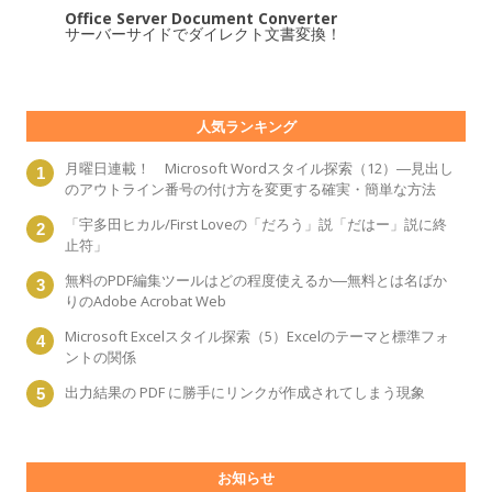
Office Server Document Converter
サーバーサイドでダイレクト文書変換！
人気ランキング
月曜日連載！ Microsoft Wordスタイル探索（12）―見出し
のアウトライン番号の付け方を変更する確実・簡単な方法
「宇多田ヒカル/First Loveの「だろう」説「だはー」説に終
止符」
無料のPDF編集ツールはどの程度使えるか―無料とは名ばか
りのAdobe Acrobat Web
Microsoft Excelスタイル探索（5）Excelのテーマと標準フォ
ントの関係
出力結果の PDF に勝手にリンクが作成されてしまう現象
お知らせ