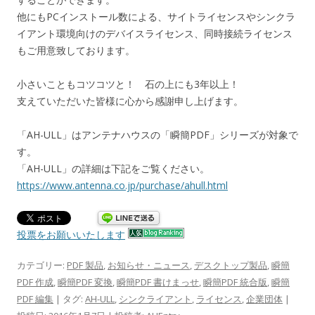
他にもPCインストール数による、サイトライセンスやシンクラ
イアント環境向けのデバイスライセンス、同時接続ライセンス
もご用意致しております。
小さいこともコツコツと！ 石の上にも3年以上！
支えていただいた皆様に心から感謝申し上げます。
「AH-ULL」はアンテナハウスの「瞬簡PDF」シリーズが対象で
す。
「AH-ULL」の詳細は下記をご覧ください。
https://www.antenna.co.jp/purchase/ahull.html
投票をお願いいたします
カテゴリー:
PDF 製品
,
お知らせ・ニュース
,
デスクトップ製品
,
瞬簡
PDF 作成
,
瞬簡PDF 変換
,
瞬簡PDF 書けまっせ
,
瞬簡PDF 統合版
,
瞬簡
PDF 編集
| タグ:
AH-ULL
,
シンクライアント
,
ライセンス
,
企業団体
|