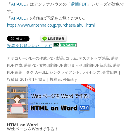
「
AH-ULL
」はアンテナハウスの「
瞬簡PDF
」シリーズが対象で
す。
「
AH-ULL
」の詳細は下記をご覧ください。
https://www.antenna.co.jp/purchase/ahull.html
投票をお願いいたします
カテゴリー:
PDF の作成
,
PDF 製品
,
コラム
,
デスクトップ製品
,
瞬簡
PDF 作成
,
瞬簡PDF 変換
,
瞬簡PDF 書けまっせ
,
瞬簡PDF 統合版
,
瞬簡
PDF 編集
| タグ:
AH-ULL
,
シンクライアント
,
ライセンス
,
企業団体
|
投稿日:
2017年1月13日
|
投稿者:
AHEntry
HTML on Word
WebページをWordで作る！