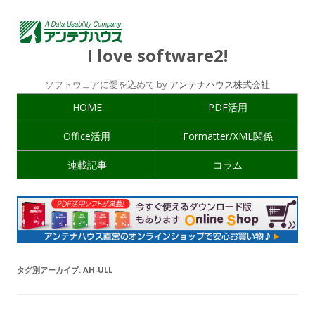
I love software2!
ソフトウェアに愛を込めて by
アンテナハウス株式会社
HOME
PDF活用
Office活用
Formatter/XML関係
連載記事
コラム
タグ別アーカイブ:
AH-ULL