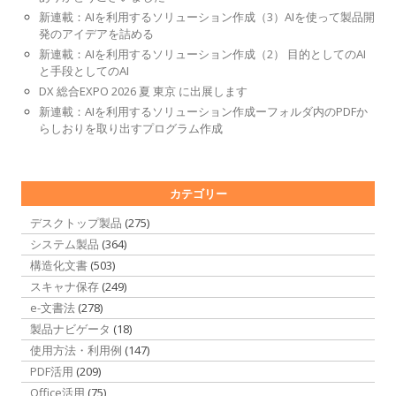
新連載：AIを利用するソリューション作成（3）AIを使って製品開
発のアイデアを詰める
新連載：AIを利用するソリューション作成（2） 目的としてのAI
と手段としてのAI
DX 総合EXPO 2026 夏 東京 に出展します
新連載：AIを利用するソリューション作成ーフォルダ内のPDFか
らしおりを取り出すプログラム作成
カテゴリー
デスクトップ製品
(275)
システム製品
(364)
構造化文書
(503)
スキャナ保存
(249)
e-文書法
(278)
製品ナビゲータ
(18)
使用方法・利用例
(147)
PDF活用
(209)
Office活用
(75)