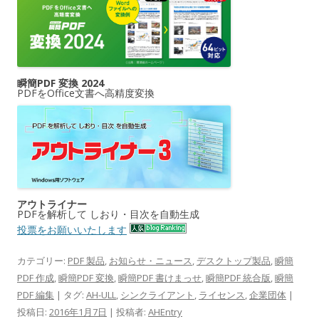
瞬簡PDF 変換 2024
PDFをOffice文書へ高精度変換
アウトライナー
PDFを解析して しおり・目次を自動生成
投票をお願いいたします
カテゴリー:
PDF 製品
,
お知らせ・ニュース
,
デスクトップ製品
,
瞬簡
PDF 作成
,
瞬簡PDF 変換
,
瞬簡PDF 書けまっせ
,
瞬簡PDF 統合版
,
瞬簡
PDF 編集
| タグ:
AH-ULL
,
シンクライアント
,
ライセンス
,
企業団体
|
投稿日:
2016年1月7日
|
投稿者:
AHEntry