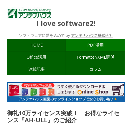
I love software2!
ソフトウェアに愛を込めて by
アンテナハウス株式会社
HOME
PDF活用
Office活用
Formatter/XML関係
連載記事
コラム
御礼10万ライセンス突破！ お得なライセ
ンス『AH-ULL』のご紹介