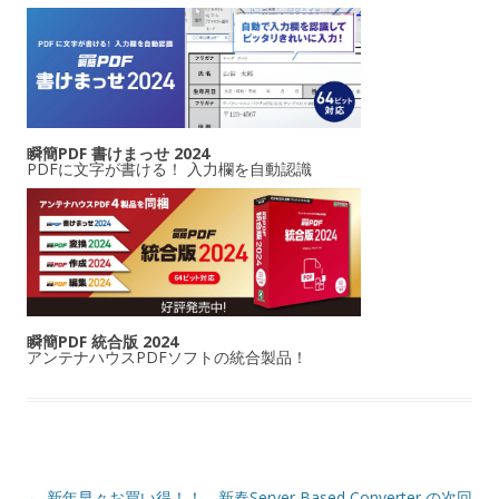
瞬簡PDF 書けまっせ 2024
PDFに文字が書ける！ 入力欄を自動認識
瞬簡PDF 統合版 2024
アンテナハウスPDFソフトの統合製品！
投稿ナビゲーション
←
新年早々お買い得！！ 新春
Server Based Converter の次回