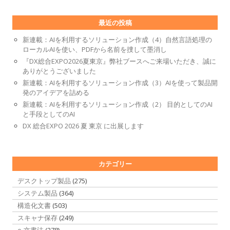
最近の投稿
新連載：AIを利用するソリューション作成（4）自然言語処理の
ローカルAIを使い、PDFから名前を捜して墨消し
『DX総合EXPO2026夏東京』弊社ブースへご来場いただき、誠に
ありがとうございました
新連載：AIを利用するソリューション作成（3）AIを使って製品開
発のアイデアを詰める
新連載：AIを利用するソリューション作成（2） 目的としてのAI
と手段としてのAI
DX 総合EXPO 2026 夏 東京 に出展します
カテゴリー
デスクトップ製品
(275)
システム製品
(364)
構造化文書
(503)
スキャナ保存
(249)
e-文書法
(278)