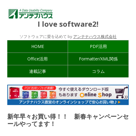
I love software2!
ソフトウェアに愛を込めて by
アンテナハウス株式会社
HOME
PDF活用
Office活用
Formatter/XML関係
連載記事
コラム
新年早々お買い得！！ 新春キャンペーンセ
ールやってます！