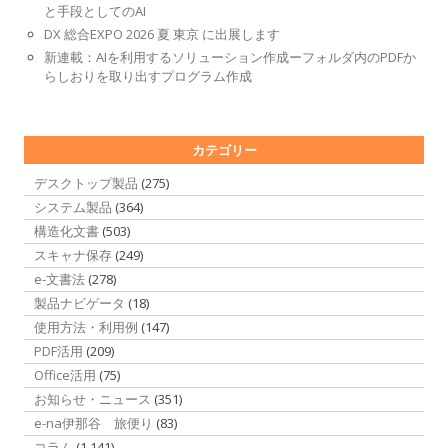
と手段としてのAI
DX 総合EXPO 2026 夏 東京 に出展します
新連載：AIを利用するソリューション作成ーフォルダ内のPDFか
らしおりを取り出すプログラム作成
カテゴリー
デスクトップ製品
(275)
システム製品
(364)
構造化文書
(503)
スキャナ保存
(249)
e-文書法
(278)
製品ナビゲータ
(18)
使用方法・利用例
(147)
PDF活用
(209)
Office活用
(75)
お知らせ・ニュース
(351)
e-na伊那谷 旅便り
(83)
コラム
(1,141)