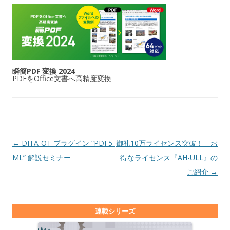
瞬簡PDF 変換 2024
PDFをOffice文書へ高精度変換
投稿ナビゲーション
←
DITA-OT プラグイン “PDF5-
御礼10万ライセンス突破！ お
ML” 解説セミナー
得なライセンス『AH-ULL』の
ご紹介
→
連載シリーズ