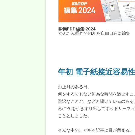
瞬簡PDF 編集 2024
かんたん操作でPDFを自由自在に編集
年初 電子紙接近容易
お正月のある日。
何をするでもない無為な時間を過ごすこ
贅沢なことだ、などと嘯いているのもそ
ろにPCを引きずり出してネットサーフ
こととしました。
そんな中で、とある記事に目が留まる。