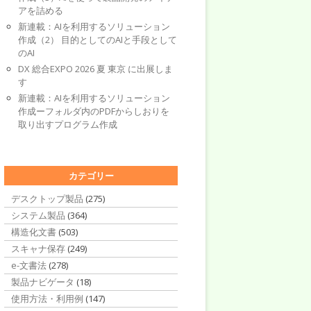
アを詰める
新連載：AIを利用するソリューション
作成（2） 目的としてのAIと手段として
のAI
DX 総合EXPO 2026 夏 東京 に出展しま
す
新連載：AIを利用するソリューション
作成ーフォルダ内のPDFからしおりを
取り出すプログラム作成
カテゴリー
デスクトップ製品
(275)
システム製品
(364)
構造化文書
(503)
スキャナ保存
(249)
e-文書法
(278)
製品ナビゲータ
(18)
使用方法・利用例
(147)