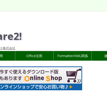
are2!
ス株式会社
活用
Office活用
Formatter/XML関係