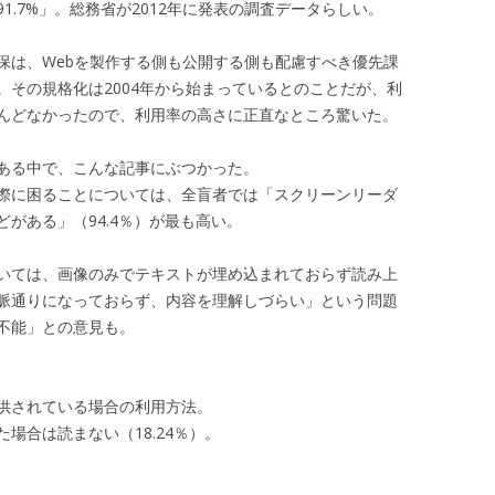
1.7%」。総務省が2012年に発表の調査データらしい。
保は、Webを製作する側も公開する側も配慮すべき優先課
。その規格化は2004年から始まっているとのことだが、利
んどなかったので、利用率の高さに正直なところ驚いた。
ある中で、こんな記事にぶつかった。
際に困ることについては、全盲者では「スクリーンリーダ
どがある」（94.4％）が最も高い。
ついては、画像のみでテキストが埋め込まれておらず読み上
脈通りになっておらず、内容を理解しづらい」という問題
読不能」との意見も。
提供されている場合の利用方法。
場合は読まない（18.24％）。