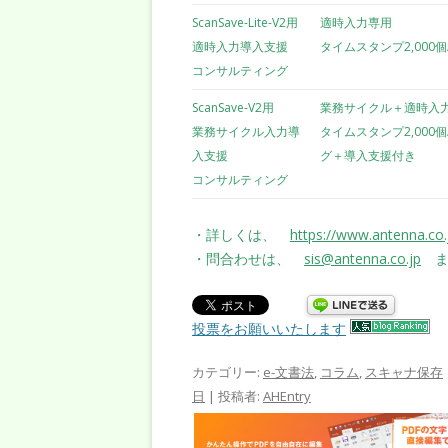
ScanSave-Lite-V2用
適時入力専用
適時入力導入支援
タイムスタンプ2,000
コンサルティング
ScanSave-V2用
業務サイクル＋適時入
業務サイクル入力導
タイムスタンプ2,000
入支援
グ＋導入支援付き
コンサルティング
・詳しくは、
https://www.antenna.co.
・問合わせは、
sis@antenna.co.jp
ま
投票をお願いいたします
カテゴリー:
e-文書法
,
コラム
,
スキャナ保存
日
|
投稿者:
AHEntry