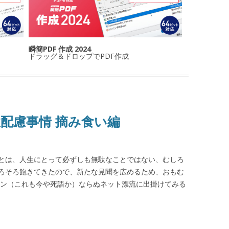
瞬簡PDF 作成 2024
ドラッグ＆ドロップでPDF作成
性配慮事情 摘み食い編
とは、人生にとって必ずしも無駄なことではない、むしろ
ろそろ飽きてきたので、新たな見聞を広めるため、おもむ
ィン（これも今や死語か）ならぬネット漂流に出掛けてみる