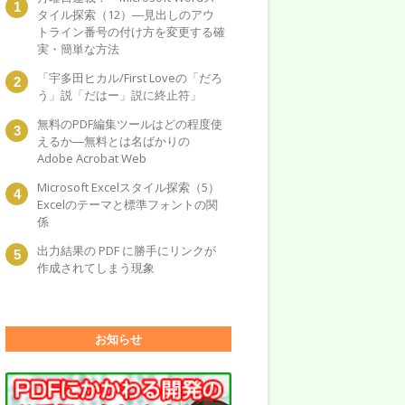
タイル探索（12）―見出しのアウ
トライン番号の付け方を変更する確
実・簡単な方法
「宇多田ヒカル/First Loveの「だろ
う」説「だはー」説に終止符」
無料のPDF編集ツールはどの程度使
えるか―無料とは名ばかりの
Adobe Acrobat Web
Microsoft Excelスタイル探索（5）
Excelのテーマと標準フォントの関
係
出力結果の PDF に勝手にリンクが
作成されてしまう現象
お知らせ