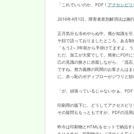
「これでいいのか、PDF！
アクセシビリ
2016年4月1日、障害者差別解消法は施
正月気分も冷めやらぬ中、俄か知識を引
ヤ顔で語っておりましたところ、ある制
「もう2～3年前から手掛けてますよ、
ただ、加工が大変でして、簡単にPDF
己の見識の狭さに赤面しながら、「流石
ですね。努力義務の民間のお客さんはま
に、赤っ恥のボディブローがジワリと効
「が、頑張っているじゃないかぁ、PDF
印刷用の版下に、どうしてアクセスビリ
その疑問ももっともですが、PDFの活
昨今は印刷物とHTMLをセットで納品す
ありますが、印刷物のレイアウトを広く