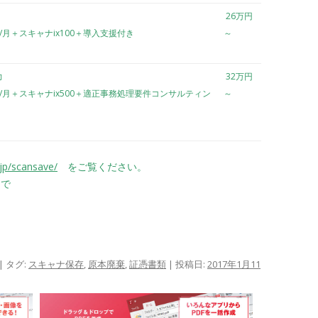
26万円
個/月＋スキャナix100＋導入支援付き
～
力
32万円
個/月＋スキャナix500＋適正事務処理要件コンサルティン
～
jp/scansave/
をご覧ください。
で
| タグ:
スキャナ保存
,
原本廃棄
,
証憑書類
| 投稿日:
2017年1月11