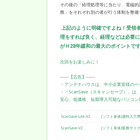
その後の「経理処理等に当たり、電磁的
務」をそれぞれ別の者が行う体制を整備
上記のように明確ですよね！受領
理をすれば良く、経理などは必要に
がＨ28年緩和の最大のポイントで
次回をお楽しみに！
――【広告】――
・アンテナハウスは、中小企業皆様のペ
・「ScanSave（スキャンセーブ）」
安心、低価格、短期導入可能なパソコン
ScanSave-Lite-V2
(ソフト単体)適時入力
ScanSave-V2
(ソフト単体)業務サイ