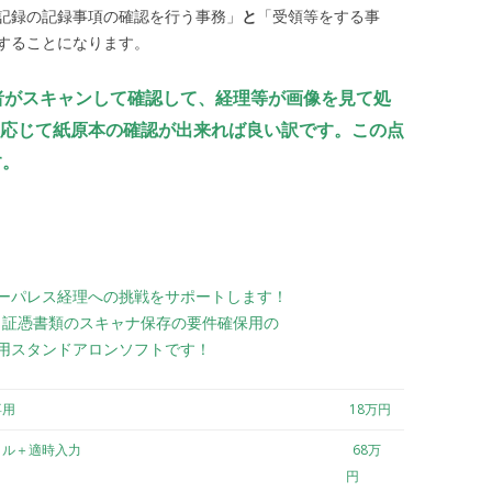
記録の記録事項の確認を行う事務」
と
「受領等をする事
することになります。
者がスキャンして確認して、経理等が画像を見て処
応じて紙原本の確認が出来れば良い訳です。この点
す。
ーパレス経理への挑戦をサポートします！
は、証憑書類のスキャナ保存の要件確保用の
用スタンドアロンソフトです！
専用
18万円
クル＋適時入力
68万
円