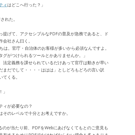
ティ
はどこへ行った？」
行された。
っ提げて、アクセシブルなPDFの普及が急務であると、ド
作会社さん曰く。
うちは。官庁・自治体のお客様が多いから必須なんですよ。
にタグがつけられるツールとかありませんか。」
、法定義務を課せられているだけあって官庁は動きが早い
だまだでして・・・・ははは」としどろもどろの言い訳
いてくる。
！」
ティが必要なの？
用はそのレベルで十分とお考えですか。
るのが当たり前、PDFをWebにあげなくてもとのご意見も
共有するためにPDFでなければならない場合も多々ありま