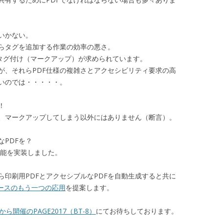
いかない。
からタグを追加する作業の効率の悪さ。
なタグ付け（マークアップ）が求められています。
が、それらPDF仕様の複雑さとアクセシビリティ要求の高
いのでは・・・・・。
！
、マークアップしてしまう以外にはありません（断言）。
PDFを？
A出力機能を実装しました。
印刷用PDFとアクセシブルなPDFを自動生成すると共に
ースのもう一つの応用
を提案します。
から開催のPAGE2017（BT-8）
にてお待ちしております。