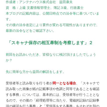
作成者：アンテナハウス株式会社 益田康夫
資 格：上級 文書情報管理士、簿記３級、行政書士
本ブログの記載内容は、公開日時点での法令等に基づいていま
す。
その後の法令改定により要件が変わる可能性がありますので、
最新の法令などをご確認下さい。
「スキャナ保存の相互牽制を考察します」２
前回をお読みいただき、皆様なりに検討頂けましたでしょう
か？
先に簡単な方から益田の解説をします。
受領者等と読み取りを行う者が
同一となる場合
、「スキャナで
読み取った画像が紙の記載事項や色調と同等であることを確認
する事務」については、基本的には、受領者等が行うこととな
るので、その後の「経理処理等に当たり、電磁的記録の記録事
項の確認を行う事務」
と
「受領等をする事務」をそれぞれ別の