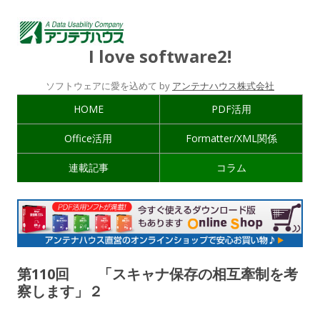
I love software2!
ソフトウェアに愛を込めて by
アンテナハウス株式会社
HOME
PDF活用
Office活用
Formatter/XML関係
連載記事
コラム
第110回 「スキャナ保存の相互牽制を考
察します」２