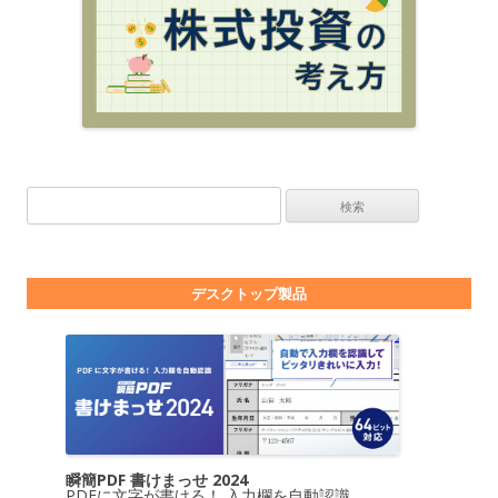
検索:
デスクトップ製品
瞬簡PDF 書けまっせ 2024
PDFに文字が書ける！ 入力欄を自動認識