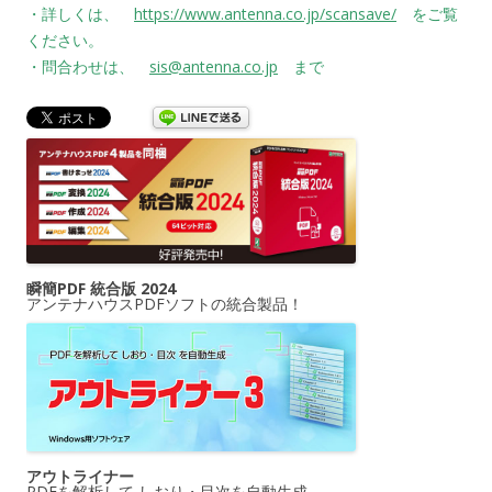
・詳しくは、
https://www.antenna.co.jp/scansave/
をご覧
ください。
・問合わせは、
sis@antenna.co.jp
まで
瞬簡PDF 統合版 2024
アンテナハウスPDFソフトの統合製品！
アウトライナー
PDFを解析して しおり・目次を自動生成