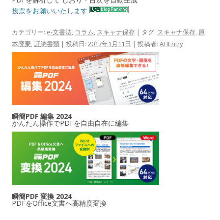
投票をお願いいたします
カテゴリー:
e-文書法
,
コラム
,
スキャナ保存
| タグ:
スキャナ保存
,
原
本廃棄
,
証憑書類
| 投稿日:
2017年1月11日
|
投稿者:
AHEntry
瞬簡PDF 編集 2024
かんたん操作でPDFを自由自在に編集
瞬簡PDF 変換 2024
PDFをOffice文書へ高精度変換