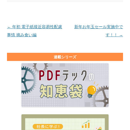
投稿ナビゲーション
←
年初 電子紙接近容易性配慮
新年お年玉セール実施中で
事情 摘み食い編
す！！
→
連載シリーズ