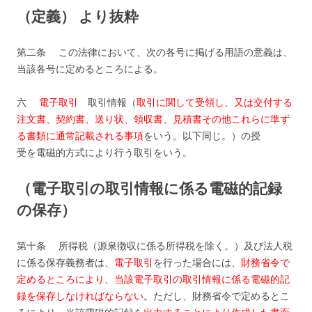
（定義） より抜粋
第二条 この法律において、次の各号に掲げる用語の意義は、
当該各号に定めるところによる。
六
電子取引
取引情報（
取引に関して受領し、又は交付する
注文書、契約書、送り状、領収書、見積書その他これらに準ず
る書類に通常記載される事項
をいう。以下同じ。）の授
受を電磁的方式により行う取引をいう。
（電子取引の取引情報に係る電磁的記録
の保存）
第十条 所得税（源泉徴収に係る所得税を除く。）及び法人税
に係る保存義務者は、
電子取引
を行った場合には、
財務省令で
定めるところにより
、
当該電子取引の取引情報に係る電磁的記
録を保存しなければならない
。ただし、財務省令で定めるとこ