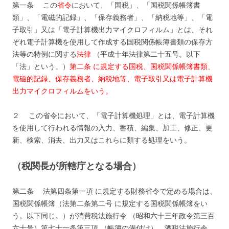
第一条 この
省令
において、「国税」、「国税関係帳簿書
類」、「電磁的記録」、「保存義務者」、「納税地等」、「電
子取引」又は「電子計算機出力マイクロフィルム」とは、それ
ぞれ電子計算機を使用して作成する国税関係帳簿書類の保存方
法等の特例に関する
法律
（平成十年法律第二十五号。以下
「法」という。）
第二条 に規定する国税、国税関係帳簿書類、
電磁的記録、保存義務者、納税地等、電子取引又は電子計算機
出力マイクロフィルムをいう。
２ この省令において、「電子計算機処理」とは、電子計算機
を使用して行われる情報の入力、蓄積、編集、加工、修正、更
新、検索、消去、出力又はこれらに類する処理をいう。
（税関長が所轄庁となる場合）
第二条 法第四条第一項 に規定する財務省令で定める場合は、
国税関係帳簿（法第二条第二号 に規定する国税関係帳簿をい
う。以下同じ。）が消費税法施行令 （昭和六十三年政令第三百
六十号）第七十一条第三項 （帳簿の備付け）、酒税法施行令