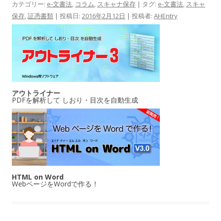
カテゴリー:
e-文書法
,
コラム
,
スキャナ保存
| タグ:
e-文書法
,
スキャ
保存
,
証憑書類
| 投稿日:
2016年2月12日
|
投稿者:
AHEntry
アウトライナー
PDFを解析して しおり・目次を自動生成
HTML on Word
WebページをWordで作る！