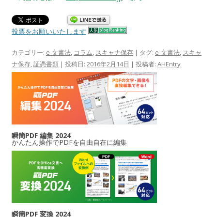
投票をお願いいたします
カテゴリー:
e-文書法
,
コラム
,
スキャナ保存
| タグ:
e-文書法
,
スキャ
ナ保存
,
証憑書類
| 投稿日:
2016年2月14日
|
投稿者:
AHEntry
瞬簡PDF 編集 2024
かんたん操作でPDFを自由自在に編集
瞬簡PDF 変換 2024