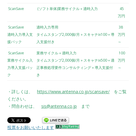
ScanSave
(ソフト単体)業務サイクル＋適時入力
45
万円
ScanSave
適時入力専用
38
適時入力導入支
タイムスタンプ2,000個/月＋スキャナix100＋導
万円
援パック
入支援付き
～
ScanSave
業務サイクル＋適時入力
100
業務サイクル入
タイムスタンプ2,000個/月＋スキャナix500＋適
万円
力導入支援パッ
正事務処理要件コンサルティング＋導入支援付
～
ク
き
・詳しくは、
https://www.antenna.co.jp/scansave/
をご覧
ください。
・問合わせは、
sis@antenna.co.jp
まで
投票をお願いいたします