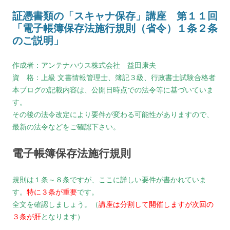
証憑書類の「スキャナ保存」講座 第１１回
「電子帳簿保存法施行規則（省令）１条２条
のご説明」
作成者：アンテナハウス株式会社 益田康夫
資 格：上級 文書情報管理士、簿記３級、行政書士試験合格者
本ブログの記載内容は、公開日時点での法令等に基づいていま
す。
その後の法令改定により要件が変わる可能性がありますので、
最新の法令などをご確認下さい。
電子帳簿保存法施行規則
規則は１条～８条ですが、ここに詳しい要件が書かれていま
す。
特に３条が重要
です。
全文を確認しましょう。（
講座は分割して開催しますが次回の
３条が肝
となります）