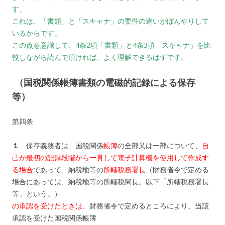
す。
これは、「書類」と「スキャナ」の要件の違いがぼんやりして
いるからです。
この点を意識して、4条2項「書類」と4条3項「スキャナ」を比
較しながら読んで頂ければ、よく理解できるはずです。
（国税関係帳簿書類の電磁的記録による保存
等）
第四条
１
保存義務者は、国税関係
帳簿
の全部又は一部について、
自
己が最初の記録段階から一貫して電子計算機を使用して作成す
る場合
であって、納税地等の
所轄税務署長
（財務省令で定める
場合にあっては、納税地等の所轄税関長。以下「所轄税務署長
等」という。）
の承認を受けたときは
、財務省令で定めるところにより、当該
承認を受けた国税関係帳簿