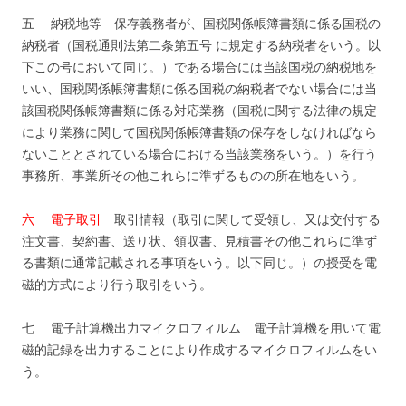
五 納税地等 保存義務者が、国税関係帳簿書類に係る国税の
納税者（国税通則法第二条第五号 に規定する納税者をいう。以
下この号において同じ。）である場合には当該国税の納税地を
いい、国税関係帳簿書類に係る国税の納税者でない場合には当
該国税関係帳簿書類に係る対応業務（国税に関する法律の規定
により業務に関して国税関係帳簿書類の保存をしなければなら
ないこととされている場合における当該業務をいう。）を行う
事務所、事業所その他これらに準ずるものの所在地をいう。
六 電子取引
取引情報（取引に関して受領し、又は交付する
注文書、契約書、送り状、領収書、見積書その他これらに準ず
る書類に通常記載される事項をいう。以下同じ。）の授受を電
磁的方式により行う取引をいう。
七 電子計算機出力マイクロフィルム 電子計算機を用いて電
磁的記録を出力することにより作成するマイクロフィルムをい
う。