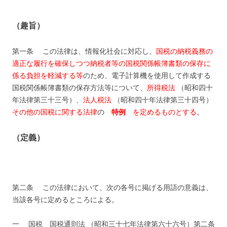
（趣旨）
第一条 この法律は、情報化社会に対応し、
国税の納税義務の
適正な履行を確保しつつ納税者等の国税関係帳簿書類の保存に
係る負担を軽減する等
のため、電子計算機を使用して作成する
国税関係帳簿書類の保存方法等について、
所得税法
（昭和四十
年法律第三十三号）、
法人税法
（昭和四十年法律第三十四号）
その他の国税に関する法律
の
特例
を定めるものとする
。
（定義）
第二条 この法律において、次の各号に掲げる用語の意義は、
当該各号に定めるところによる。
一 国税 国税通則法 （昭和三十七年法律第六十六号）第二条