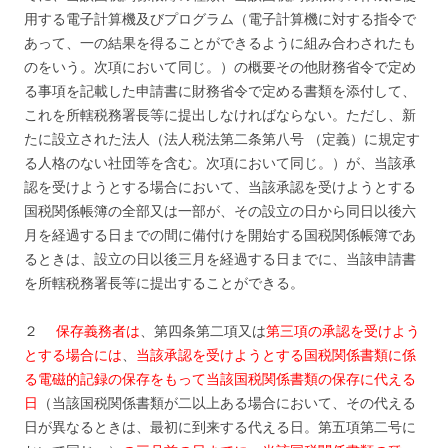
用する電子計算機及びプログラム（電子計算機に対する指令で
あって、一の結果を得ることができるように組み合わされたも
のをいう。次項において同じ。）の概要その他財務省令で定め
る事項を記載した申請書に財務省令で定める書類を添付して、
これを所轄税務署長等に提出しなければならない。ただし、新
たに設立された法人（法人税法第二条第八号 （定義）に規定す
る人格のない社団等を含む。次項において同じ。）が、当該承
認を受けようとする場合において、当該承認を受けようとする
国税関係帳簿の全部又は一部が、その設立の日から同日以後六
月を経過する日までの間に備付けを開始する国税関係帳簿であ
るときは、設立の日以後三月を経過する日までに、当該申請書
を所轄税務署長等に提出することができる。
２
保存義務者は
、第四条第二項又は
第三項の承認を受けよう
とする場合には
、
当該承認を受けようとする国税関係書類に係
る電磁的記録の保存をもって当該国税関係書類の保存に代える
日
（当該国税関係書類が二以上ある場合において、その代える
日が異なるときは、最初に到来する代える日。第五項第二号に