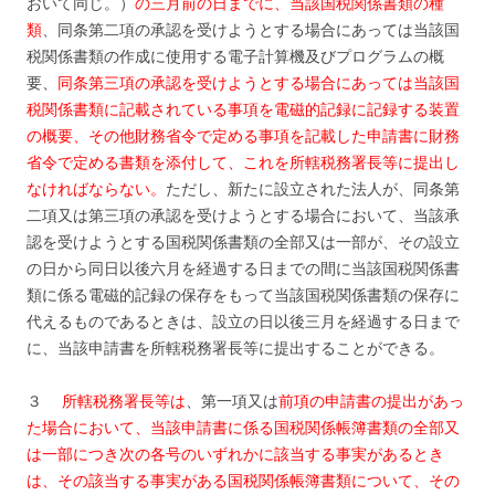
おいて同じ。）
の三月前の日までに、当該国税関係書類の種
類
、同条第二項の承認を受けようとする場合にあっては当該国
税関係書類の作成に使用する電子計算機及びプログラムの概
要、
同条第三項の承認を受けようとする場合にあっては当該国
税関係書類に記載されている事項を電磁的記録に記録する装置
の概要、その他財務省令で定める事項を記載した申請書に財務
省令で定める書類を添付して、これを所轄税務署長等に提出し
なければならない。
ただし、新たに設立された法人が、同条第
二項又は第三項の承認を受けようとする場合において、当該承
認を受けようとする国税関係書類の全部又は一部が、その設立
の日から同日以後六月を経過する日までの間に当該国税関係書
類に係る電磁的記録の保存をもって当該国税関係書類の保存に
代えるものであるときは、設立の日以後三月を経過する日まで
に、当該申請書を所轄税務署長等に提出することができる。
３
所轄税務署長等は
、第一項又は
前項の申請書の提出があっ
た場合において、当該申請書に係る国税関係帳簿書類の全部又
は一部につき次の各号のいずれかに該当する事実があるとき
は、その該当する事実がある国税関係帳簿書類について、その