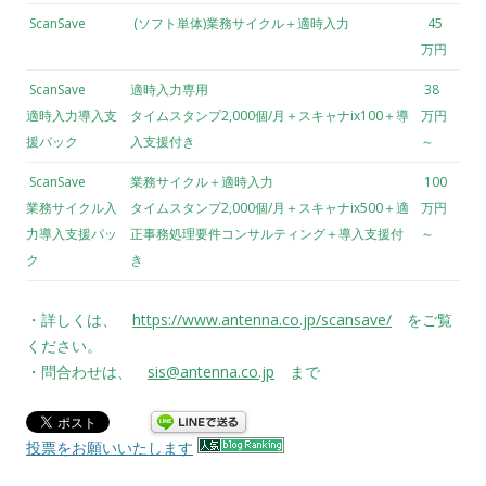
ScanSave
(ソフト単体)業務サイクル＋適時入力
45
万円
ScanSave
適時入力専用
38
適時入力導入支
タイムスタンプ2,000個/月＋スキャナix100＋導
万円
援パック
入支援付き
～
ScanSave
業務サイクル＋適時入力
100
業務サイクル入
タイムスタンプ2,000個/月＋スキャナix500＋適
万円
力導入支援パッ
正事務処理要件コンサルティング＋導入支援付
～
ク
き
・詳しくは、
https://www.antenna.co.jp/scansave/
をご覧
ください。
・問合わせは、
sis@antenna.co.jp
まで
投票をお願いいたします