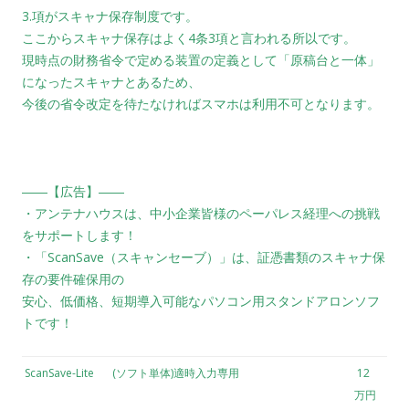
3.項がスキャナ保存制度です。
ここからスキャナ保存はよく4条3項と言われる所以です。
現時点の財務省令で定める装置の定義として「原稿台と一体」
になったスキャナとあるため、
今後の省令改定を待たなければスマホは利用不可となります。
――【広告】――
・アンテナハウスは、中小企業皆様のペーパレス経理への挑戦
をサポートします！
・「ScanSave（スキャンセーブ）」は、証憑書類のスキャナ保
存の要件確保用の
安心、低価格、短期導入可能なパソコン用スタンドアロンソフ
トです！
ScanSave-Lite
(ソフト単体)適時入力専用
12
万円