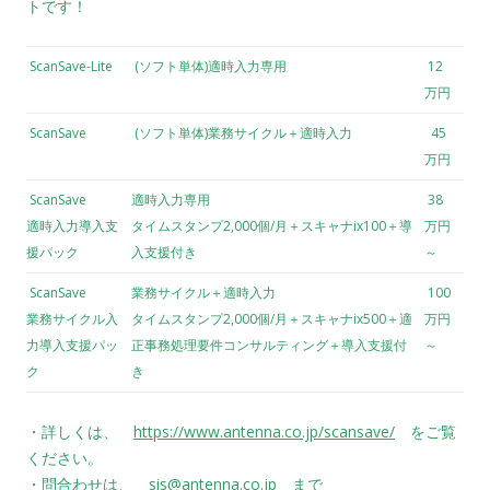
トです！
ScanSave-Lite
(ソフト単体)適時入力専用
12
万円
ScanSave
(ソフト単体)業務サイクル＋適時入力
45
万円
ScanSave
適時入力専用
38
適時入力導入支
タイムスタンプ2,000個/月＋スキャナix100＋導
万円
援パック
入支援付き
～
ScanSave
業務サイクル＋適時入力
100
業務サイクル入
タイムスタンプ2,000個/月＋スキャナix500＋適
万円
力導入支援パッ
正事務処理要件コンサルティング＋導入支援付
～
ク
き
・詳しくは、
https://www.antenna.co.jp/scansave/
をご覧
ください。
・問合わせは、
sis@antenna.co.jp
まで