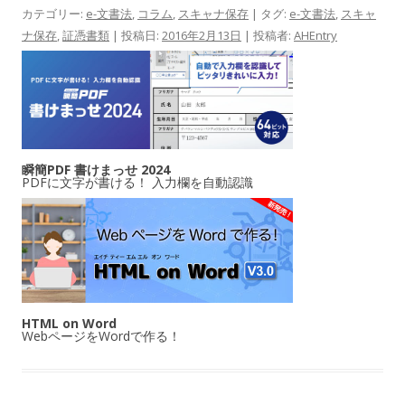
カテゴリー:
e-文書法
,
コラム
,
スキャナ保存
| タグ:
e-文書法
,
スキャ
ナ保存
,
証憑書類
| 投稿日:
2016年2月13日
|
投稿者:
AHEntry
瞬簡PDF 書けまっせ 2024
PDFに文字が書ける！ 入力欄を自動認識
HTML on Word
WebページをWordで作る！