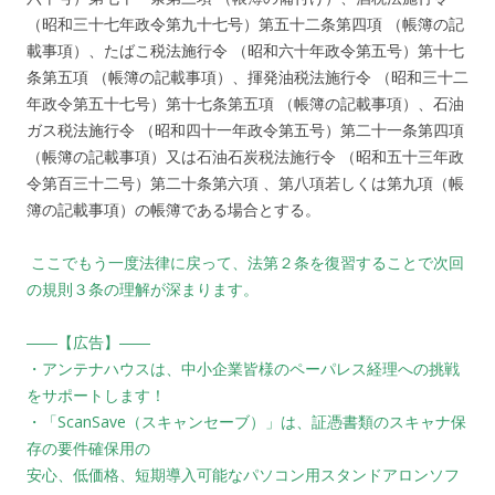
（昭和三十七年政令第九十七号）第五十二条第四項 （帳簿の記
載事項）、たばこ税法施行令 （昭和六十年政令第五号）第十七
条第五項 （帳簿の記載事項）、揮発油税法施行令 （昭和三十二
年政令第五十七号）第十七条第五項 （帳簿の記載事項）、石油
ガス税法施行令 （昭和四十一年政令第五号）第二十一条第四項
（帳簿の記載事項）又は石油石炭税法施行令 （昭和五十三年政
令第百三十二号）第二十条第六項 、第八項若しくは第九項（帳
簿の記載事項）の帳簿である場合とする。
ここでもう一度法律に戻って、法第２条を復習することで次回
の規則３条の理解が深まります。
――【広告】――
・アンテナハウスは、中小企業皆様のペーパレス経理への挑戦
をサポートします！
・「ScanSave（スキャンセーブ）」は、証憑書類のスキャナ保
存の要件確保用の
安心、低価格、短期導入可能なパソコン用スタンドアロンソフ