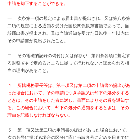
申請を却下することができる。
一 次条第一項の規定による届出書が提出され、又は第八条第
二項の規定による通知を受けた国税関係帳簿書類であって、当
該届出書が提出され、又は当該通知を受けた日以後一年以内に
その申請書が提出されたこと。
二 その電磁的記録の備付け又は保存が、第四条各項に規定す
る財務省令で定めるところに従って行われないと認められる相
当の理由があること。
４ 所轄税務署長等は、第一項又は第二項の申請書の提出があ
った場合において、その申請につき承認又は却下の処分をする
ときは、その申請をした者に対し、書面によりその旨を通知す
る。この場合において、却下の処分の通知をするときは、その
理由を記載しなければならない。
５ 第一項又は第二項の申請書の提出があった場合において、
次の各号に掲げる場合の区分に応じ当該各号に定める日までに