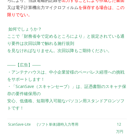
ろにより、当該電磁的記録を
出力することにより作成した書面
又は電子計算機出力マイクロフィルム
を保存する場合は、この
限りでない。
如何でしょうか？
ここで「財務省令で定めるところにより」と規定されている通
り要件は次回以降で触れる施行規則
を見なければなりません。次回以降もご期待ください。
――【広告】――
・アンテナハウスは、中小企業皆様のペーパレス経理への挑戦
をサポートします！
・「ScanSave（スキャンセーブ）」は、証憑書類のスキャナ保
存の要件確保用の
安心、低価格、短期導入可能なパソコン用スタンドアロンソフ
トです！
ScanSave-Lite
(ソフト単体)適時入力専用
12
万円