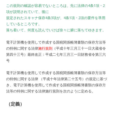
この規則の確認が容易でないところは、先に法律の4条1項・2
項が説明されていて、後に
規定されたスキャナ保存4条3項が、4条1項・2項の要件を準用
しているところです。
落ち着いて、何度も読んでいけば徐々に腑に落ちてゆきます。
電子計算機を使用して作成する国税関係帳簿書類の保存方法等
の特例に関する法律
施行規則
（平成十年三月三十一日大蔵省令
第四十三号）最終改正：平成二七年三月三一日財務省令第三六
号
電子計算機を使用して作成する国税関係帳簿書類の保存方法等
の特例に関する法律 （平成十年法律第二十五号）の規定に基づ
き、電子計算機を使用して作成する国税関係帳簿書類の保存方
法等の特例に関する法律施行規則を次のように定める。
（定義）