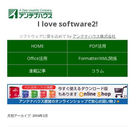
I love software2!
ソフトウェアに愛を込めて by
アンテナハウス株式会社
HOME
PDF活用
Office活用
Formatter/XML関係
連載記事
コラム
月別アーカイブ:
2016年2月