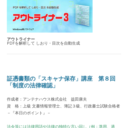
アウトライナー
PDFを解析して しおり・目次を自動生成
証憑書類の「スキャナ保存」講座 第８回
「制度の法律確認」
作成者：アンテナハウス株式会社 益田康夫
資 格：上級 文書情報管理士、簿記３級、行政書士試験合格者
－『本日のポイント』－
法令等には法律用語や法律の独特な言い回し（例：準用、適