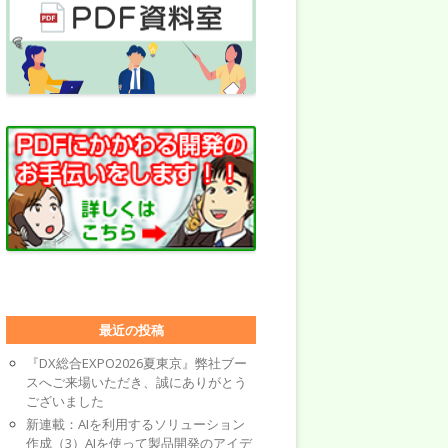
最近の投稿
『DX総合EXPO2026夏東京』弊社ブー
スへご来場いただき、誠にありがとう
ございました
新連載：AIを利用するソリューション
作成（3）AIを使って製品開発のアイデ