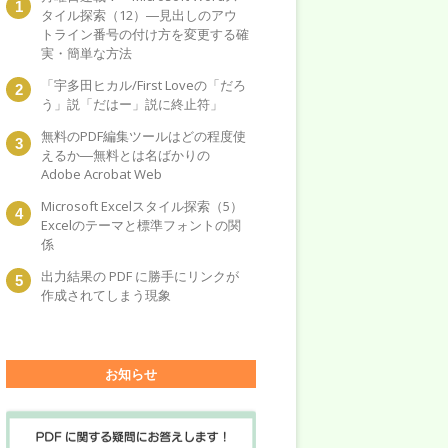
タイル探索（12）―見出しのアウ
トライン番号の付け方を変更する確
実・簡単な方法
「宇多田ヒカル/First Loveの「だろ
う」説「だはー」説に終止符」
無料のPDF編集ツールはどの程度使
えるか―無料とは名ばかりの
Adobe Acrobat Web
Microsoft Excelスタイル探索（5）
Excelのテーマと標準フォントの関
係
出力結果の PDF に勝手にリンクが
作成されてしまう現象
お知らせ