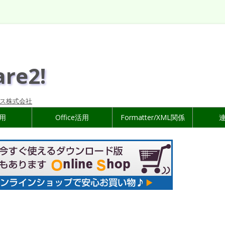
are2!
ス株式会社
活用
Office活用
Formatter/XML関係