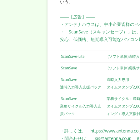
いう。
――【広告】――
・アンテナハウスは、中小企業皆様のペ
・「ScanSave（スキャンセーブ）」
安心、低価格、短期導入可能なパソコン
ScanSave-Lite
(ソフト単体)適時
ScanSave
(ソフト単体)業務
ScanSave
適時入力専用
適時入力導入支援パック
タイムスタンプ2,0
ScanSave
業務サイクル＋適
業務サイクル入力導入支
タイムスタンプ2,0
援パック
ィング＋導入支援
・詳しくは、
https://www.antenna.co.
・問合わせは、
sis@antenna.co.jp
ま