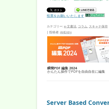
投票をお願いいたします
カテゴリー:
e-文書法
,
コラム
,
スキャナ保存
|
投稿者:
AHEntry
瞬簡PDF 編集 2024
かんたん操作でPDFを自由自在に編集
Server Based Con