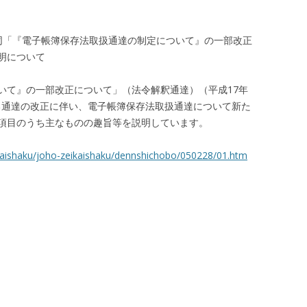
課共同「『電子帳簿保存法取扱通達の制定について』の一部改正
明について
いて』の一部改正について」（法令解釈通達）（平成17年
よる通達の改正に伴い、電子帳簿保存法取扱通達について新た
項目のうち主なものの趣旨等を説明しています。
-kaishaku/joho-zeikaishaku/dennshichobo/050228/01.htm