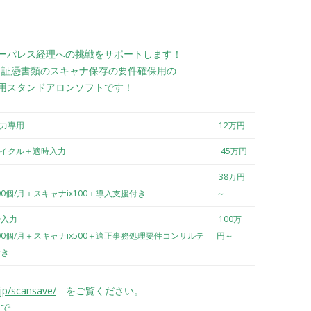
ーパレス経理への挑戦をサポートします！
は、証憑書類のスキャナ保存の要件確保用の
用スタンドアロンソフトです！
入力専用
12万円
サイクル＋適時入力
45万円
38万円
00個/月＋スキャナix100＋導入支援付き
～
時入力
100万
00個/月＋スキャナix500＋適正事務処理要件コンサルテ
円～
付き
jp/scansave/
をご覧ください。
で