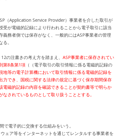
lication Service Provider）事業者を介した取引が
授受が電磁的記録により行われることから電子取引に該当
存義務者側では保存がなく、一般的にはASP事業者の管理
なる。
12の注書きの考え方を踏まえ、
ASP事業者に保存されてい
則第8条第1項
（（電子取引の取引情報に係る電磁的記録の
税地等の電子計算機において取引情報に係る電磁的記録を
出力でき、国税に関する法律の規定に基づく保存期間保存
該電磁的記録の内容を確認できることが契約書等で明らか
がなされているものとして取り扱うこととする。
業間で電子的に交換する仕組みをいう。
フトウェア等をインターネットを通じてレンタルする事業者を