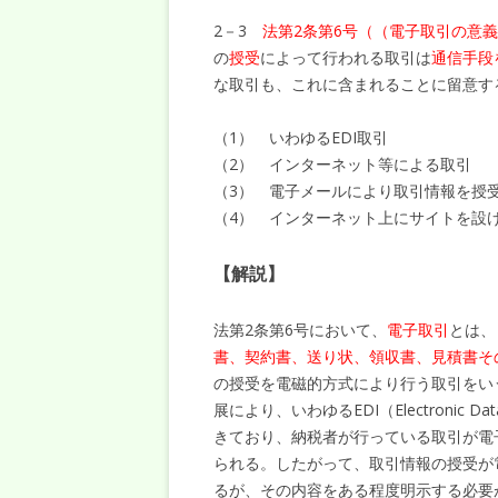
2－3
法第2条第6号（（電子取引の意
の
授受
によって行われる取引は
通信手段
な取引も、これに含まれることに留意す
（1） いわゆるEDI取引
（2） インターネット等による取引
（3） 電子メールにより取引情報を授
（4） インターネット上にサイトを設
【解説】
法第2条第6号において、
電子取引
とは、
書、契約書、送り状、領収書、見積書そ
の授受を電磁的方式により行う取引をい
展により、いわゆるEDI（Electronic 
きており、納税者が行っている取引が電
られる。したがって、取引情報の授受が
るが、その内容をある程度明示する必要