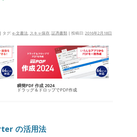
| タグ:
e-文書法
,
スキャ保存
,
証憑書類
| 投稿日:
2016年2月18日
瞬簡PDF 作成 2024
ドラッグ＆ドロップでPDF作成
verter の活用法