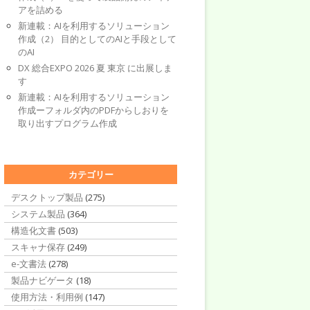
アを詰める
新連載：AIを利用するソリューション
作成（2） 目的としてのAIと手段として
のAI
DX 総合EXPO 2026 夏 東京 に出展しま
す
新連載：AIを利用するソリューション
作成ーフォルダ内のPDFからしおりを
取り出すプログラム作成
カテゴリー
デスクトップ製品
(275)
システム製品
(364)
構造化文書
(503)
スキャナ保存
(249)
e-文書法
(278)
製品ナビゲータ
(18)
使用方法・利用例
(147)