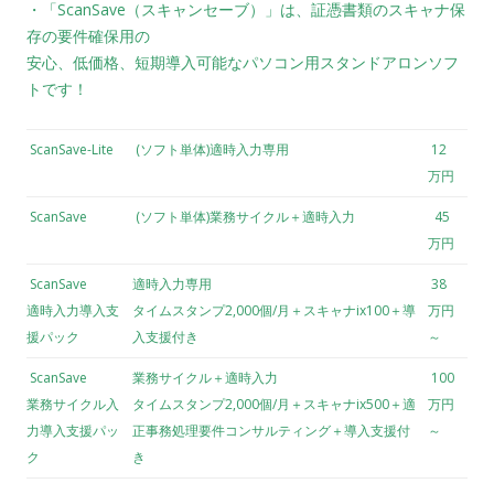
・「ScanSave（スキャンセーブ）」は、証憑書類のスキャナ保
存の要件確保用の
安心、低価格、短期導入可能なパソコン用スタンドアロンソフ
トです！
ScanSave-Lite
(ソフト単体)適時入力専用
12
万円
ScanSave
(ソフト単体)業務サイクル＋適時入力
45
万円
ScanSave
適時入力専用
38
適時入力導入支
タイムスタンプ2,000個/月＋スキャナix100＋導
万円
援パック
入支援付き
～
ScanSave
業務サイクル＋適時入力
100
業務サイクル入
タイムスタンプ2,000個/月＋スキャナix500＋適
万円
力導入支援パッ
正事務処理要件コンサルティング＋導入支援付
～
ク
き