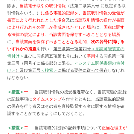
除き、
当該電子取引の取引情報
（法第二条第六号 に規定する取
引情報をいう。）
に係る電磁的記録を、当該取引情報の受領が
書面により行われたとした場合
又は
当該取引情報の送付が書面
により行われその写しが作成されたとした場合
に、
国税に関す
る法律の規定により、当該書面を保存すべきこととなる場所
に、
当該書面を保存すべきこととなる期間
、
次の各号に掲げる
いずれかの措置
を行い、
第三条第一項第四号
＜見読可能装置の
備付け＞
並びに同条第五項第七号において
準用
する同条第一項
第三号（同号イに係る部分に限る。
＜システム関係書類の備付
け＞
）及び第五号
＜検索＞
に掲げる要件に従って保存
しなけれ
ばならない。
＜措置＞
一
当該取引情報の授受後遅滞なく、当該電磁的記録
の記録事項に
タイムスタンプ
を付すとともに、当該電磁的記録
の保存を行う者又はその者を直接監督する者に関する情報を確
認することができるようにしておくこと。
＜措置＞
二
当該電磁的記録の記録事項について
正当な理由が