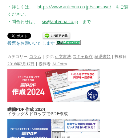
・詳しくは、
https://www.antenna.co.jp/scansave/
をご覧
ください。
・問合わせは、
sis@antenna.co.jp
まで
投票をお願いいたします
カテゴリー:
コラム
| タグ:
e-文書法
,
スキャ保存
,
証憑書類
| 投稿日:
2016年2月17日
|
投稿者:
AHEntry
瞬簡PDF 作成 2024
ドラッグ＆ドロップでPDF作成