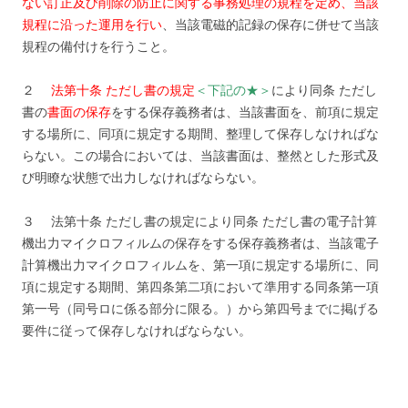
ない訂正及び削除の防止に関する事務処理の規程を定め、当該
規程に沿った運用を行い
、当該電磁的記録の保存に併せて当該
規程の備付けを行うこと。
２
法第十条 ただし書の規定
＜下記の★＞
により同条 ただし
書の
書面の保存
をする保存義務者は、当該書面を、前項に規定
する場所に、同項に規定する期間、整理して保存しなければな
らない。この場合においては、当該書面は、整然とした形式及
び明瞭な状態で出力しなければならない。
３ 法第十条 ただし書の規定により同条 ただし書の電子計算
機出力マイクロフィルムの保存をする保存義務者は、当該電子
計算機出力マイクロフィルムを、第一項に規定する場所に、同
項に規定する期間、第四条第二項において準用する同条第一項
第一号（同号ロに係る部分に限る。）から第四号までに掲げる
要件に従って保存しなければならない。