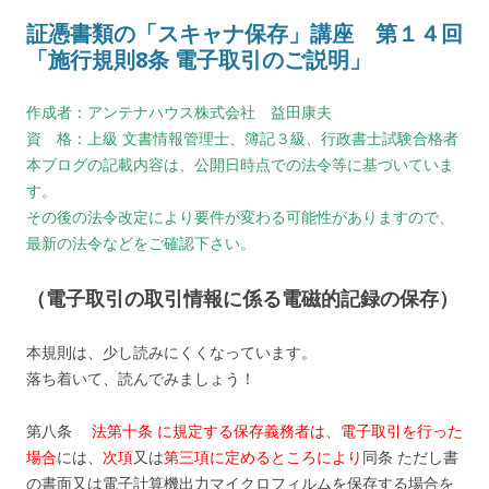
証憑書類の「スキャナ保存」講座 第１４回
「施行規則8条 電子取引のご説明」
作成者：アンテナハウス株式会社 益田康夫
資 格：上級 文書情報管理士、簿記３級、行政書士試験合格者
本ブログの記載内容は、公開日時点での法令等に基づいていま
す。
その後の法令改定により要件が変わる可能性がありますので、
最新の法令などをご確認下さい。
（電子取引の取引情報に係る電磁的記録の保存）
本規則は、少し読みにくくなっています。
落ち着いて、読んでみましょう！
第八条
法第十条 に規定する保存義務者は
、
電子取引を行った
場合
には、
次項
又は
第三項に定めるところにより
同条 ただし書
の書面又は電子計算機出力マイクロフィルムを保存する場合を