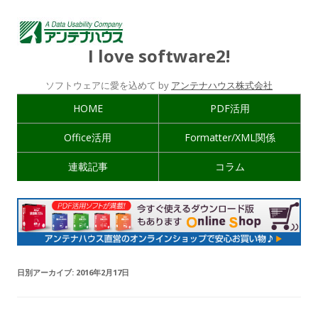
I love software2!
ソフトウェアに愛を込めて by
アンテナハウス株式会社
HOME
PDF活用
Office活用
Formatter/XML関係
連載記事
コラム
日別アーカイブ:
2016年2月17日