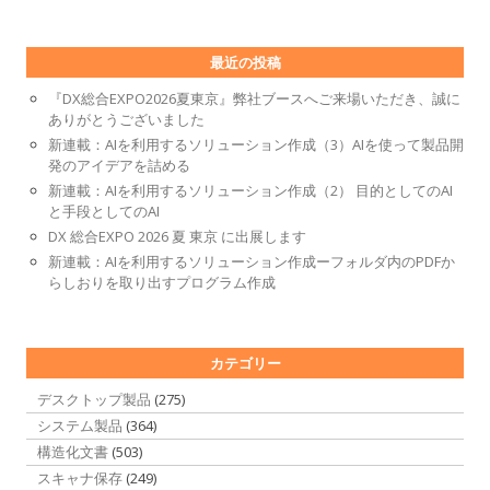
最近の投稿
『DX総合EXPO2026夏東京』弊社ブースへご来場いただき、誠に
ありがとうございました
新連載：AIを利用するソリューション作成（3）AIを使って製品開
発のアイデアを詰める
新連載：AIを利用するソリューション作成（2） 目的としてのAI
と手段としてのAI
DX 総合EXPO 2026 夏 東京 に出展します
新連載：AIを利用するソリューション作成ーフォルダ内のPDFか
らしおりを取り出すプログラム作成
カテゴリー
デスクトップ製品
(275)
システム製品
(364)
構造化文書
(503)
スキャナ保存
(249)