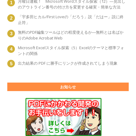
月曜日連載！ Microsoft Wordスタイル探索（12）―見出し
のアウトライン番号の付け方を変更する確実・簡単な方法
「宇多田ヒカル/First Loveの「だろう」説「だはー」説に終
止符」
無料のPDF編集ツールはどの程度使えるか―無料とは名ばか
りのAdobe Acrobat Web
Microsoft Excelスタイル探索（5）Excelのテーマと標準フォ
ントの関係
出力結果の PDF に勝手にリンクが作成されてしまう現象
お知らせ