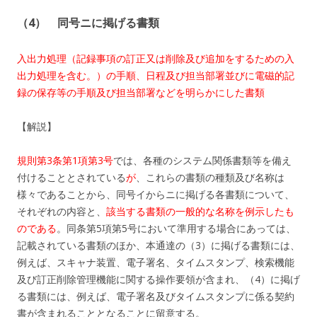
（4） 同号ニに掲げる書類
入出力処理（記録事項の訂正又は削除及び追加をするための入
出力処理を含む。）の手順、日程及び担当部署並びに電磁的記
録の保存等の手順及び担当部署などを明らかにした書類
【解説】
規則第3条第1項第3号
では、各種のシステム関係書類等を備え
付けることとされている
が
、これらの書類の種類及び名称は
様々であることから、同号イからニに掲げる各書類について、
それぞれの内容と、
該当する書類の一般的な名称を例示したも
のである
。同条第5項第5号において準用する場合にあっては、
記載されている書類のほか、本通達の（3）に掲げる書類には、
例えば、スキャナ装置、電子署名、タイムスタンプ、検索機能
及び訂正削除管理機能に関する操作要領が含まれ、（4）に掲げ
る書類には、例えば、電子署名及びタイムスタンプに係る契約
書が含まれることとなることに留意する。