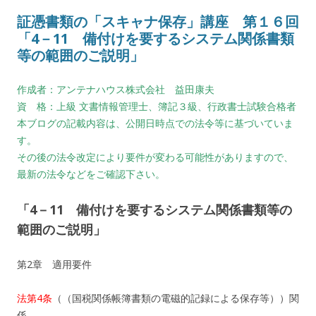
証憑書類の「スキャナ保存」講座 第１６回
「4－11 備付けを要するシステム関係書類
等の範囲のご説明」
作成者：アンテナハウス株式会社 益田康夫
資 格：上級 文書情報管理士、簿記３級、行政書士試験合格者
本ブログの記載内容は、公開日時点での法令等に基づいていま
す。
その後の法令改定により要件が変わる可能性がありますので、
最新の法令などをご確認下さい。
「4－11 備付けを要するシステム関係書類等の
範囲のご説明」
第2章 適用要件
法第4条
（（国税関係帳簿書類の電磁的記録による保存等））関
係