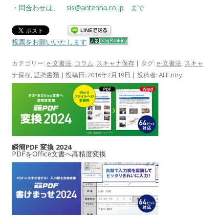
・問合わせは、
sis@antenna.co.jp
まで
投票をお願いいたします
カテゴリー:
e-文書法
,
コラム
,
スキャナ保存
| タグ:
e-文書法
,
スキャ
ナ保存
,
証憑書類
| 投稿日:
2016年2月19日
|
投稿者:
AHEntry
瞬簡PDF 変換 2024
PDFをOffice文書へ高精度変換