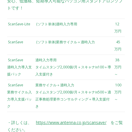
安心、低価格、短期導入可能なパソコン用スタンドアロンソフ
トです！
ScanSave-Lite
(ソフト単体)適時入力専用
12
万円
ScanSave
(ソフト単体)業務サイクル＋適時入力
45
万円
ScanSave
適時入力専用
38
適時入力導入支
タイムスタンプ2,000個/月＋スキャナix100＋導
万円
援パック
入支援付き
～
ScanSave
業務サイクル＋適時入力
100
業務サイクル入
タイムスタンプ2,000個/月＋スキャナix500＋適
万円
力導入支援パッ
正事務処理要件コンサルティング＋導入支援付
～
ク
き
・詳しくは、
https://www.antenna.co.jp/scansave/
をご覧
ください。