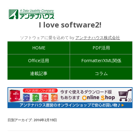
I love software2!
ソフトウェアに愛を込めて by
アンテナハウス株式会社
HOME
PDF活用
Office活用
Formatter/XML関係
連載記事
コラム
日別アーカイブ:
2016年2月19日