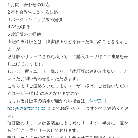
1.お問い合わせの対応
2.不具合報告に対する対応
3.バージョンアップ版の提供
4.OSの移行
5.改訂版のご提供
上記の改訂版とは、障害修正などを行った製品のことをを示し
ますが、
改訂版がリリースされた時点で、ご購入ユーザ様にご連絡を差
し上げております。
しかし、度々ユーザー様より、「改訂版の連絡が来ない」、と
いったお問い合わせをいただきます。
こちらよりご連絡をいたしますユーザー様は、ご登録いただい
たユーザー様1名のみとなりますので、
もしも改訂版等の情報が届かない場合は、
保守窓口
hosyu@antenna.co.jp
にてお調べいたしますのでご連絡くださ
い。
改訂版のリリースは各製品により異なりますが、半月に一度か
ら半年に一度リリースしております。
弊社ホームページの製品サイトも合わせてご確認ください。