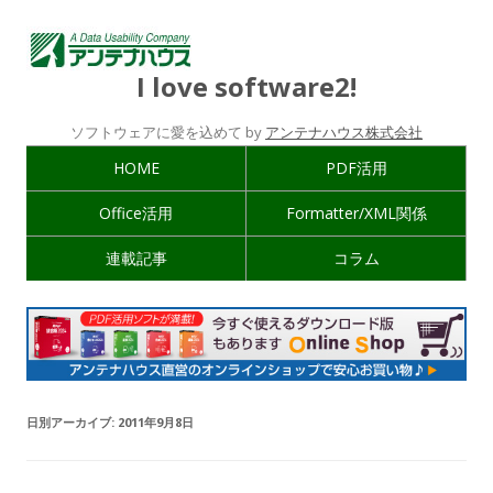
I love software2!
ソフトウェアに愛を込めて by
アンテナハウス株式会社
HOME
PDF活用
Office活用
Formatter/XML関係
連載記事
コラム
日別アーカイブ:
2011年9月8日