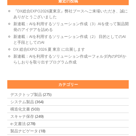
最近の投稿
『DX総合EXPO2026夏東京』弊社ブースへご来場いただき、誠に
ありがとうございました
新連載：AIを利用するソリューション作成（3）AIを使って製品開
発のアイデアを詰める
新連載：AIを利用するソリューション作成（2） 目的としてのAI
と手段としてのAI
DX 総合EXPO 2026 夏 東京 に出展します
新連載：AIを利用するソリューション作成ーフォルダ内のPDFか
らしおりを取り出すプログラム作成
カテゴリー
デスクトップ製品
(275)
システム製品
(364)
構造化文書
(503)
スキャナ保存
(249)
e-文書法
(278)
製品ナビゲータ
(18)