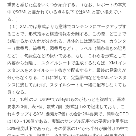
重要と感じた点をいくつか紹介する。（なお、レポートの本文
中でSGMLと書かれている点を以下ではXMLと言い換えてい
る。）
（１）XMLでは形式よりも意味でコンテンツにマークアップす
ることで、形式指示と構造情報を分離する。この際、どこまで
分離するかで方針が分かれる。具体的には定型語句、カウンタ
ー（章番号、節番号、図番号など）、ラベル（箇条書きの記号
など）、句読点などの扱いである。もし、これらを形式として
内容から分離し、スタイルシートで生成するならば、XMLイン
スタンスをスタイルシート抜きで配布すると、最終の見栄えが
分からなくなる。これに対して、定型語句などをXMLインスタ
ンスに残しておけば、スタイルシートを一緒に配布しなくても
良くなる。
（２）10社のDTDの中でWileyのものがもっとも複雑で、基本
要素250個、表7個、数式7個（数式はTeXで記述しており、こ
れをラップするXML要素が7個）の合計264要素で、簡単なDTD
は100～130個である。実際のサンプル記事での要素の使用率は
50%程度以下であった。その要素の1/4から半分が前付けの中で
使われている。記事にしめる前付けの分量は少ないが要素の利