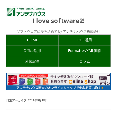
I love software2!
ソフトウェアに愛を込めて by
アンテナハウス株式会社
HOME
PDF活用
Office活用
Formatter/XML関係
連載記事
コラム
日別アーカイブ:
2011年9月18日