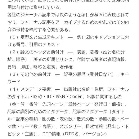
用は前付けに集中している。
各社のジャーナル記事では次のような項目が様々に表現されて
おり、ジャーナル記事をアーカイブするためのXMLではその内
容の保持を検討する必要がある。
（１）定型文と生成テキスト ― 例）図のキャプションにお
ける番号、引用のテキスト
（２）論文のヘッダと前付け ― 表題、著者（姓と名の分
離、順序）、著者の所属とリンク、付随する著者の参照情報、
要約、脚注、略称と定義、著作権
（３）その他の前付け ― 記事の履歴（受付日など）、キー
ワード
（４）メタデータ要素 ― 出版社の名前・住所、ジャーナル
のタイトル・略称・ID・ISSN・Coden、出版に関するもの
（巻・号・番号・先頭ページ・最終ページ・発行日・価格）、
記事の識別のためのメタデータ、記事のメタデータ（タイト
ル・記事の種類・図の数・表の数・数式の数・参照の数・ペー
ジ数・ワード数・言語）、スポンサー、目次情報（見出し・ト
ピック・主題）、DTD情報（DTD名、バージョン）