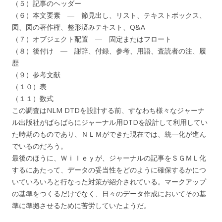
（５）記事のヘッダー
（６）本文要素 ― 節見出し、リスト、テキストボックス、
図、図の著作権、整形済みテキスト、Q&A
（７）オブジェクト配置 ― 固定またはフロート
（８）後付け ― 謝辞、付録、参考、用語、査読者の注、履
歴
（９）参考文献
（１０）表
（１１）数式
この調査はNLM DTDを設計する前、すなわち様々なジャーナ
ル出版社がばらばらにジャーナル用DTDを設計して利用してい
た時期のものであり、ＮＬＭができた現在では、統一化が進ん
でいるのだろう。
最後のほうに、Ｗｉｌｅｙが、ジャーナルの記事をＳＧＭＬ化
するにあたって、データの妥当性をどのように確保するかにつ
いていろいろと行なった対策が紹介されている。マークアップ
の基準をつくるだけでなく、日々のデータ作成においてその基
準に準拠させるために苦労していたようだ。