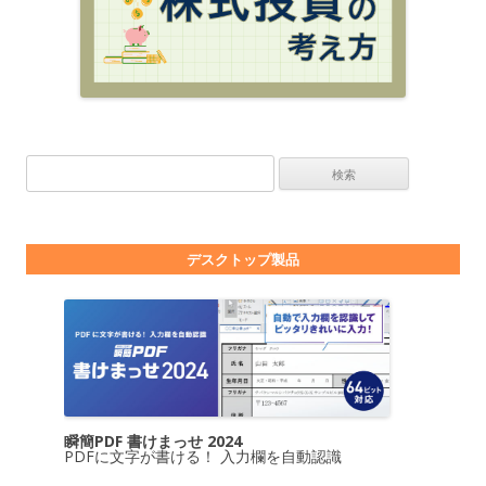
検索:
デスクトップ製品
瞬簡PDF 書けまっせ 2024
PDFに文字が書ける！ 入力欄を自動認識