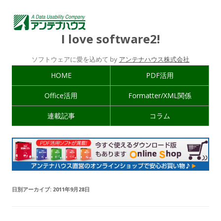
I love software2!
ソフトウェアに愛を込めて by
アンテナハウス株式会社
HOME
PDF活用
Office活用
Formatter/XML関係
連載記事
コラム
日別アーカイブ:
2011年9月28日