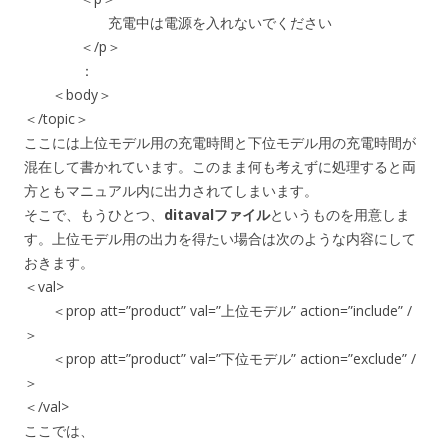
充電中は電源を入れないでください
＜/p＞
：
＜body＞
＜/topic＞
ここには上位モデル用の充電時間と下位モデル用の充電時間が
混在して書かれています。このまま何も考えずに処理すると両
方ともマニュアル内に出力されてしまいます。
そこで、もうひとつ、
ditavalファイル
というものを用意しま
す。上位モデル用の出力を得たい場合は次のような内容にして
おきます。
＜val>
＜prop att=”product” val=”上位モデル” action=”include” /
＞
＜prop att=”product” val=”下位モデル” action=”exclude” /
＞
＜/val>
ここでは、