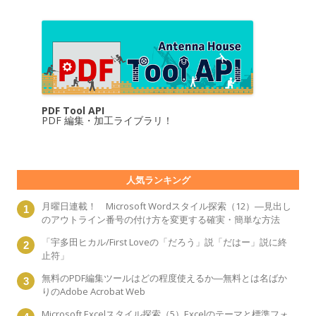
PDF Tool API
PDF 編集・加工ライブラリ！
人気ランキング
月曜日連載！ Microsoft Wordスタイル探索（12）―見出し
のアウトライン番号の付け方を変更する確実・簡単な方法
「宇多田ヒカル/First Loveの「だろう」説「だはー」説に終
止符」
無料のPDF編集ツールはどの程度使えるか―無料とは名ばか
りのAdobe Acrobat Web
Microsoft Excelスタイル探索（5）Excelのテーマと標準フォ