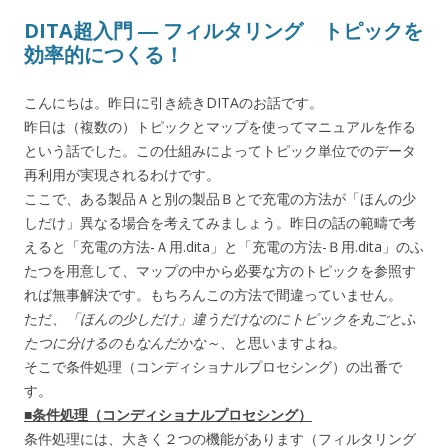
DITA超入門 ― フィルタリング トピックを
効率的につくる！
こんにちは。昨日に引き続きDITAのお話です。
昨日は（複数の）トピックとマップを使ってマニュアルを作る
という話でした。この仕組みによってトピック単位でのデータ
再利用が実現されるわけです。
ここで、ある製品Ａと別の製品Ｂとで充電の方法が「ほんの少
しだけ」異なる場合を考えてみましょう。昨日の話の範疇で考
えると「充電の方法-Ａ用.dita」と「充電の方法-Ｂ用.dita」のふ
たつを用意して、マップの中から必要な方のトピックを参照す
れば無事解決です。もちろんこの方法で間違っていません。
ただ、
「ほんの少しだけ」違うだけなのにトピックを丸ごとふ
たつに分けるのもなんだかな～
、と思いますよね。
そこで条件処理（コンディショナルプロセシング）の出番で
す。
■条件処理（コンディショナルプロセシング）
条件処理には、大きく２つの機能があります（フィルタリング