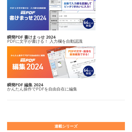
瞬簡PDF 書けまっせ 2024
PDFに文字が書ける！ 入力欄を自動認識
瞬簡PDF 編集 2024
かんたん操作でPDFを自由自在に編集
連載シリーズ