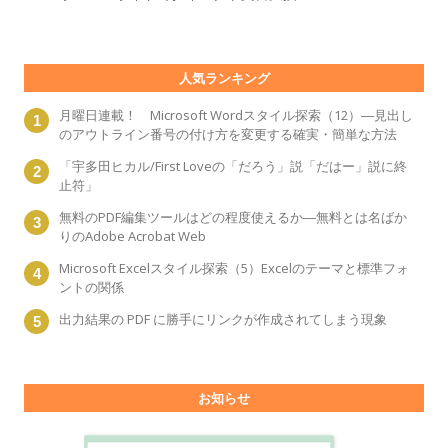
人気ランキング
月曜日連載！ Microsoft Wordスタイル探索（12）―見出し
のアウトライン番号の付け方を変更する確実・簡単な方法
「宇多田ヒカル/First Loveの「だろう」説「だはー」説に終
止符」
無料のPDF編集ツールはどの程度使えるか―無料とは名ばか
りのAdobe Acrobat Web
Microsoft Excelスタイル探索（5）Excelのテーマと標準フォ
ントの関係
出力結果の PDF に勝手にリンクが作成されてしまう現象
お知らせ