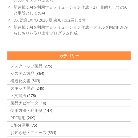
発のアイデアを詰める
新連載：AIを利用するソリューション作成（2） 目的としてのAI
と手段としてのAI
DX 総合EXPO 2026 夏 東京 に出展します
新連載：AIを利用するソリューション作成ーフォルダ内のPDFか
らしおりを取り出すプログラム作成
カテゴリー
デスクトップ製品
(275)
システム製品
(364)
構造化文書
(503)
スキャナ保存
(249)
e-文書法
(278)
製品ナビゲータ
(18)
使用方法・利用例
(147)
PDF活用
(209)
Office活用
(75)
お知らせ・ニュース
(351)