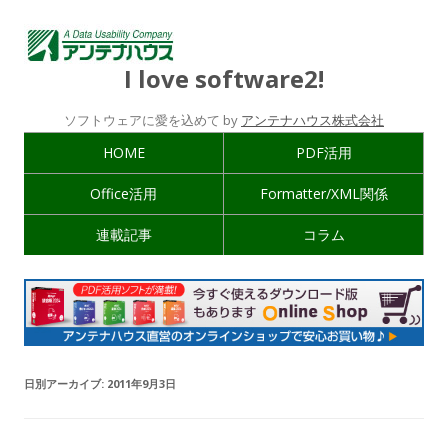
I love software2!
ソフトウェアに愛を込めて by
アンテナハウス株式会社
HOME
PDF活用
Office活用
Formatter/XML関係
連載記事
コラム
日別アーカイブ:
2011年9月3日