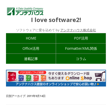
I love software2!
ソフトウェアに愛を込めて by
アンテナハウス株式会社
HOME
PDF活用
Office活用
Formatter/XML関係
連載記事
コラム
日別アーカイブ:
2011年9月14日