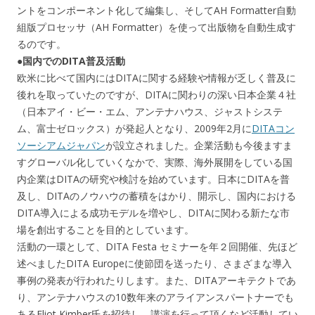
ントをコンポーネント化して編集し、そしてAH Formatter自動
組版プロセッサ（AH Formatter）を使って出版物を自動生成す
るのです。
●国内でのDITA普及活動
欧米に比べて国内にはDITAに関する経験や情報が乏しく普及に
後れを取っていたのですが、DITAに関わりの深い日本企業４社
（日本アイ・ビー・エム、アンテナハウス、ジャストシステ
ム、富士ゼロックス）が発起人となり、2009年2月に
DITAコン
ソーシアムジャパン
が設立されました。企業活動も今後ますま
すグローバル化していくなかで、実際、海外展開をしている国
内企業はDITAの研究や検討を始めています。日本にDITAを普
及し、DITAのノウハウの蓄積をはかり、開示し、国内における
DITA導入による成功モデルを増やし、DITAに関わる新たな市
場を創出することを目的としています。
活動の一環として、DITA Festa セミナーを年２回開催、先ほど
述べましたDITA Europeに使節団を送ったり、さまざまな導入
事例の発表が行われたりします。また、DITAアーキテクトであ
り、アンテナハウスの10数年来のアライアンスパートナーでも
あるEliot Kimber氏を招待し、講演を行って頂くなど活動してい