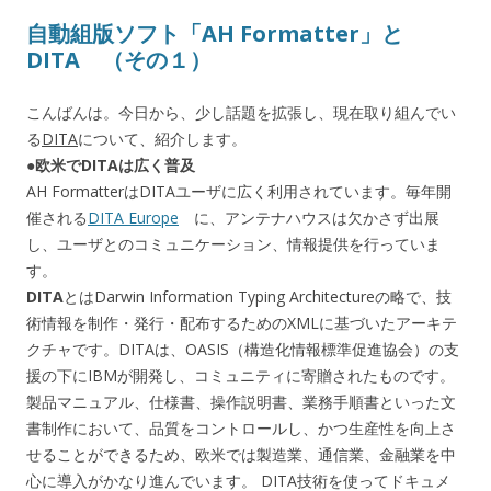
自動組版ソフト「AH Formatter」と
DITA （その１）
こんばんは。今日から、少し話題を拡張し、現在取り組んでい
る
DITA
について、紹介します。
●欧米でDITAは広く普及
AH FormatterはDITAユーザに広く利用されています。毎年開
催される
DITA Europe
に、アンテナハウスは欠かさず出展
し、ユーザとのコミュニケーション、情報提供を行っていま
す。
DITA
とはDarwin Information Typing Architectureの略で、技
術情報を制作・発行・配布するためのXMLに基づいたアーキテ
クチャです。DITAは、OASIS（構造化情報標準促進協会）の支
援の下にIBMが開発し、コミュニティに寄贈されたものです。
製品マニュアル、仕様書、操作説明書、業務手順書といった文
書制作において、品質をコントロールし、かつ生産性を向上さ
せることができるため、欧米では製造業、通信業、金融業を中
心に導入がかなり進んでいます。 DITA技術を使ってドキュメ