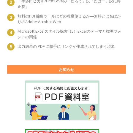
「宇多田ヒカル/First Loveの「だろう」説「だはー」説に終
止符」
無料のPDF編集ツールはどの程度使えるか―無料とは名ばか
りのAdobe Acrobat Web
Microsoft Excelスタイル探索（5）Excelのテーマと標準フォ
ントの関係
出力結果の PDF に勝手にリンクが作成されてしまう現象
お知らせ