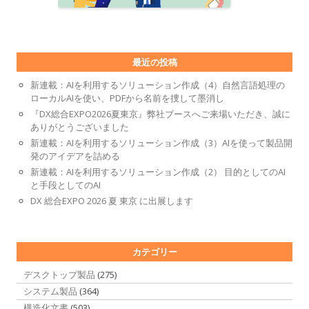
最近の投稿
新連載：AIを利用するソリューション作成（4）自然言語処理の
ローカルAIを使い、PDFから名前を捜して墨消し
『DX総合EXPO2026夏東京』弊社ブースへご来場いただき、誠に
ありがとうございました
新連載：AIを利用するソリューション作成（3）AIを使って製品開
発のアイデアを詰める
新連載：AIを利用するソリューション作成（2） 目的としてのAI
と手段としてのAI
DX 総合EXPO 2026 夏 東京 に出展します
カテゴリー
デスクトップ製品
(275)
システム製品
(364)
構造化文書
(503)