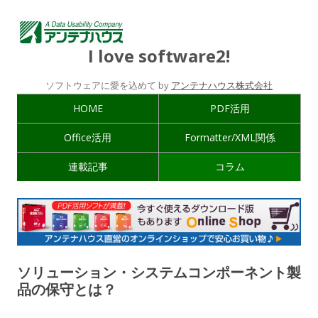
I love software2!
ソフトウェアに愛を込めて by
アンテナハウス株式会社
HOME
PDF活用
Office活用
Formatter/XML関係
連載記事
コラム
ソリューション・システムコンポーネント製
品の保守とは？