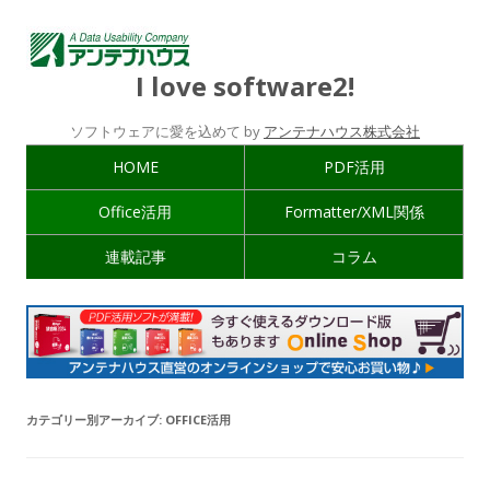
I love software2!
ソフトウェアに愛を込めて by
アンテナハウス株式会社
HOME
PDF活用
Office活用
Formatter/XML関係
連載記事
コラム
カテゴリー別アーカイブ:
OFFICE活用