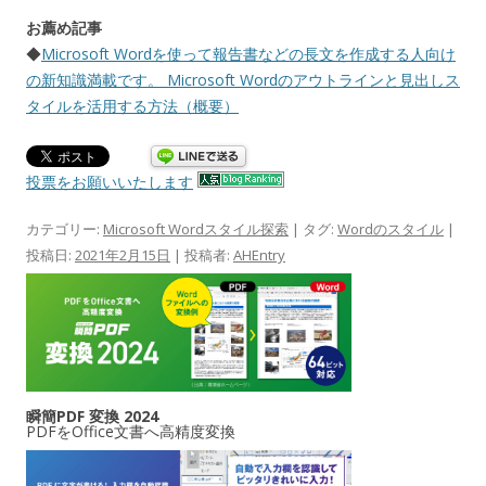
お薦め記事
◆
Microsoft Wordを使って報告書などの長文を作成する人向け
の新知識満載です。 Microsoft Wordのアウトラインと見出しス
タイルを活用する方法（概要）
投票をお願いいたします
カテゴリー:
Microsoft Wordスタイル探索
| タグ:
Wordのスタイル
|
投稿日:
2021年2月15日
|
投稿者:
AHEntry
瞬簡PDF 変換 2024
PDFをOffice文書へ高精度変換