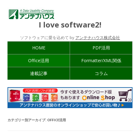
I love software2!
ソフトウェアに愛を込めて by
アンテナハウス株式会社
HOME
PDF活用
Office活用
Formatter/XML関係
連載記事
コラム
カテゴリー別アーカイブ:
OFFICE活用