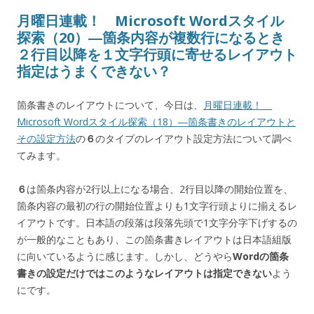
月曜日連載！ Microsoft Wordスタイル
探索（20）―箇条内容が複数行になるとき
２行目以降を１文字行頭に寄せるレイアウト
指定はうまくできない？
箇条書きのレイアウトについて、今日は、
月曜日連載！
Microsoft Wordスタイル探索（18）―箇条書きのレイアウトと
その設定方法
の
６
のタイプのレイアウト設定方法について調べ
てみます。
６
は箇条内容が2行以上になる場合、2行目以降の開始位置を、
箇条内容の最初の行の開始位置よりも1文字行頭よりに揃えるレ
イアウトです。日本語の段落は段落先頭で1文字分字下げするの
が一般的なこともあり、この箇条書きレイアウトは日本語組版
に向いているように感じます。しかし、どうやら
Wordの箇条
書きの設定だけではこのようなレイアウトは指定できない
よう
にです。