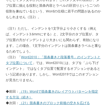
ブ位置に揃える役割と箇条内容とラベルの区切りという二つの
役割を兼ねているという、Wordの仕様に若干の問題があるのか
もしれません（注2）。
（注1）ただし、インデントを1文字分より小さくする（例え
ば、インデント3.6mmにする）と、2文字分のタブ位置が、タ
ブ位置の方がインデントより大きいにも関わらず、有効になり
ます。この場合、1文字分のインデントは箇条書きラベルと重な
るためでしょう。
（注2）「
Word2010：「箇条書きと段落番号」のインデントと
タブ位置について
」では、Word2010には、タブを「ぶら下げ
インデント」 ではなくタブ位置で配置するオプションがあると
いう記述があります。しかし、Word2019ではこのオプション
が見当たりません。
◆前回：
（19）Wordで箇条書きのレイアウトパターンを指定
する方法（続き）
◆次回：
（21）箇条書きのブロック前後の空きを広げる