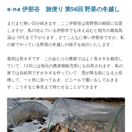
e-na 伊那谷 旅便り 第56回 野菜の冬越し
まだまだ寒い日が続きます．ここ伊那谷は長野県の南部に位置
しますが、私の住んでいる伊那市でも冷え込むと朝方の最低気
温は-10℃まで下がります．さてこんなに寒い伊那谷ですが、私
の家でやっている野菜の冬越しの様子を紹介いたします．
最初は長ネギです．このあたりの農家ではよく長ネギを栽培し
ていて、12月には地元の農産物販売所にも出荷されます．私の
家では自給用ですがネギを作っていて、雪が降る前になると収
穫して、一ヶ所に並べておき、ビニールで覆いをしておきま
す．こうすると春先まで持たせることができます．