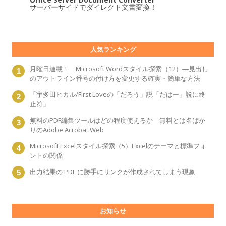
サーバーサイドでダイレクト文書変換！
人気ランキング
月曜日連載！ Microsoft Wordスタイル探索（12）―見出し
のアウトライン番号の付け方を変更する確実・簡単な方法
「宇多田ヒカル/First Loveの「だろう」説「だはー」説に終
止符」
無料のPDF編集ツールはどの程度使えるか―無料とは名ばか
りのAdobe Acrobat Web
Microsoft Excelスタイル探索（5）Excelのテーマと標準フォ
ントの関係
出力結果の PDF に勝手にリンクが作成されてしまう現象
お知らせ