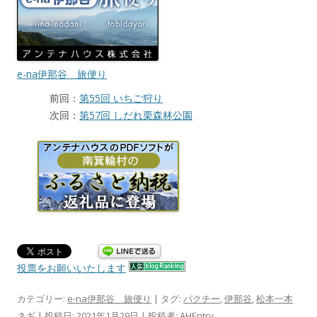
e-na伊那谷 旅便り
前回：
第55回 いちご狩り
次回：
第57回 しだれ栗森林公園
投票をお願いいたします
カテゴリー:
e-na伊那谷 旅便り
| タグ:
パクチー
,
伊那谷
,
松本一本
ネギ
| 投稿日:
2021年1月29日
|
投稿者:
AHEntry