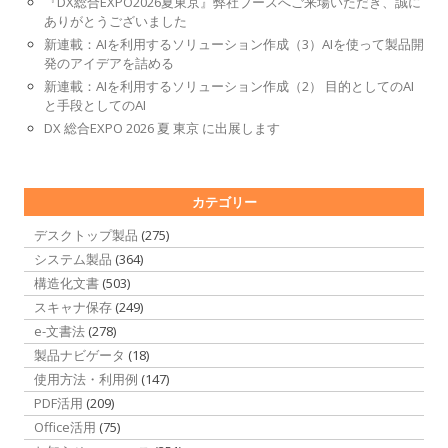
『DX総合EXPO2026夏東京』弊社ブースへご来場いただき、誠に
ありがとうございました
新連載：AIを利用するソリューション作成（3）AIを使って製品開
発のアイデアを詰める
新連載：AIを利用するソリューション作成（2） 目的としてのAI
と手段としてのAI
DX 総合EXPO 2026 夏 東京 に出展します
カテゴリー
デスクトップ製品
(275)
システム製品
(364)
構造化文書
(503)
スキャナ保存
(249)
e-文書法
(278)
製品ナビゲータ
(18)
使用方法・利用例
(147)
PDF活用
(209)
Office活用
(75)