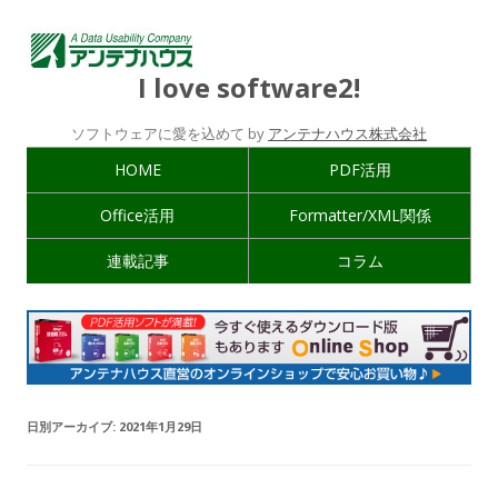
I love software2!
ソフトウェアに愛を込めて by
アンテナハウス株式会社
HOME
PDF活用
Office活用
Formatter/XML関係
連載記事
コラム
日別アーカイブ:
2021年1月29日