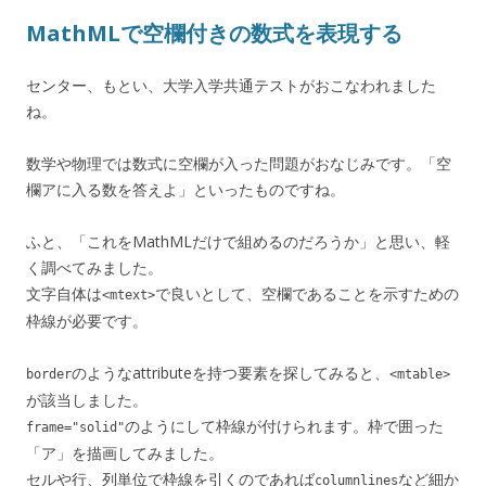
MathMLで空欄付きの数式を表現する
センター、もとい、大学入学共通テストがおこなわれました
ね。
数学や物理では数式に空欄が入った問題がおなじみです。「空
欄アに入る数を答えよ」といったものですね。
ふと、「これをMathMLだけで組めるのだろうか」と思い、軽
く調べてみました。
文字自体は
で良いとして、空欄であることを示すための
<mtext>
枠線が必要です。
のようなattributeを持つ要素を探してみると、
border
<mtable>
が該当しました。
のようにして枠線が付けられます。枠で囲った
frame="solid"
「ア」を描画してみました。
セルや行、列単位で枠線を引くのであれば
など細か
columnlines