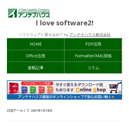
I love software2!
ソフトウェアに愛を込めて by
アンテナハウス株式会社
HOME
PDF活用
Office活用
Formatter/XML関係
連載記事
コラム
日別アーカイブ:
2021年1月18日