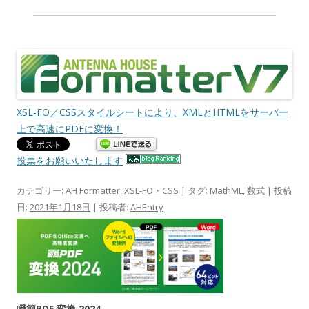
XSL-FO／CSSスタイルシートにより、XMLとHTMLをサーバー
上で高速にPDFに変換！
投票をお願いいたします
カテゴリー:
AH Formatter
,
XSL-FO・CSS
| タグ:
MathML
,
数式
| 投稿
日:
2021年1月18日
|
投稿者:
AHEntry
瞬簡PDF 変換 2024