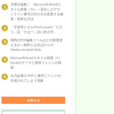
月曜日連載！ Microsoft Wordス
タイル探索（12）―見出しのアウ
トライン番号の付け方を変更する確
実・簡単な方法
「宇多田ヒカル/First Loveの「だろ
う」説「だはー」説に終止符」
無料のPDF編集ツールはどの程度使
えるか―無料とは名ばかりの
Adobe Acrobat Web
Microsoft Excelスタイル探索（5）
Excelのテーマと標準フォントの関
係
出力結果の PDF に勝手にリンクが
作成されてしまう現象
お知らせ