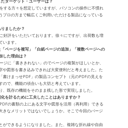
定したターゲット・ユーザーは？
業をする方々を想定していますが、パソコンの操作に不慣れ
うプロの方まで幅広くご利用いただける製品になっている
ありましたか？
、ご好評をいただいております。徐々にですが、出荷数も増
ています。
った「ページを複写」「白紙ページの追加」「複数ページへの
加した理由は？
ページに「書ききれない」のでページの複製がほしいとか、
字や図形を書き込みできれば大変便利だと考えました。た
書けまっせPDF」の製品コンセプト（元のPDFの見えを
すので、機能の頃合いも大切と考えています。
り、既存の機能をそのまま残した形で実現しました。
差別化を計るために工夫したことはありますか？
く、PDFの書類の上にある文字や図形を活用（再利用）できる
る大きなメリットではないでしょうか。そこで今回のバージ
とができるようになりました。また、複雑な折れ線や自由