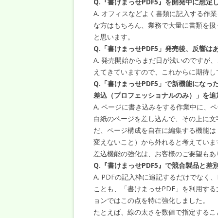
Q.『書けまっせPDF5』を開発中に想
A. オフィスなどよく書類に記入する作
な方はもちろん、業務で大量に書類を扱
と思います。
Q.「書けまっせPDF5」発売後、反響は
A. 発売開始からまだ日が浅いのですが
えてきていますので、これからに期待し
Q.「書けまっせPDF5」で新機能にな
差込（プロフェッショナルのみ）」を追
A. ページに書き込みをする作業中に、
白紙のページを差し込んで、その上に文
だ、ページ構成を自在に編集する機能は「
変えないこと）から外れると考えていま
差込機能の強化は、お客様のご要望もあ
Q.『書けまっせPDF5』で競合製品と
A. PDFの記入枠に追記するだけでな
ことも、「書けまっせPDF」を利用す
ョンではこの点を特に強化しました。
たとえば、線の太さを数値で指定するこ