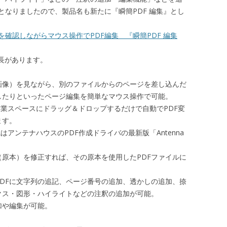
となりましたので、製品名も新たに『瞬簡PDF 編集』とし
を確認しながらマウス操作でPDF編集 『瞬簡PDF 編集
特長があります。
画像）を見ながら、別のファイルからのページを差し込んだ
したりといったページ編集を簡単なマウス操作で可能。
も作業スペースにドラッグ＆ドロップするだけで自動でPDF変
ます。
作成はアンテナハウスのPDF作成ドライバの最新版「Antenna
原本）を修正すれば、その原本を使用したPDFファイルに
PDFに文字列の追記、ページ番号の追加、透かしの追加、捺
クス・図形・ハイライトなどの注釈の追加が可能。
加や編集が可能。