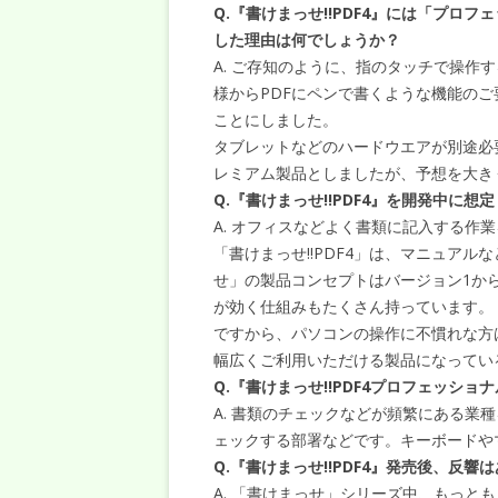
Q.『書けまっせ!!PDF4』には「プロ
した理由は何でしょうか？
A. ご存知のように、指のタッチで操作
様からPDFにペンで書くような機能の
ことにしました。
タブレットなどのハードウエアが別途必
レミアム製品としましたが、予想を大き
Q.『書けまっせ!!PDF4』を開発中に
A. オフィスなどよく書類に記入する作
「書けまっせ!!PDF4」は、マニュア
せ」の製品コンセプトはバージョン1か
が効く仕組みもたくさん持っています。
ですから、パソコンの操作に不慣れな方
幅広くご利用いただける製品になってい
Q.『書けまっせ!!PDF4プロフェッシ
A. 書類のチェックなどが頻繁にある業
ェックする部署などです。キーボードや
Q.『書けまっせ!!PDF4』発売後、反響
A. 「書けまっせ」シリーズ中、もっと