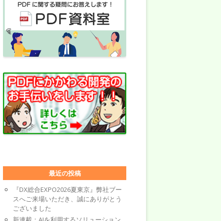
最近の投稿
『DX総合EXPO2026夏東京』弊社ブー
スへご来場いただき、誠にありがとう
ございました
新連載：AIを利用するソリューション