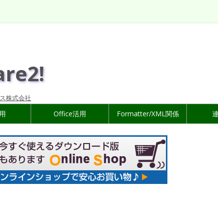
are2!
ス株式会社
活用
Office活用
Formatter/XML関係