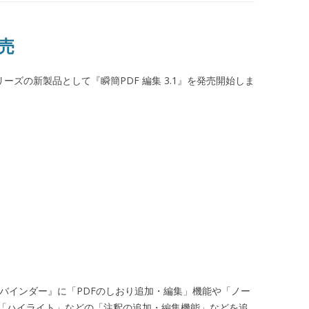
発売
リーズの新製品として『瞬簡PDF 編集 3.1』を発売開始しま
DF バインダー』に「PDFのしおり追加・編集」機能や「ノー
「ハイライト」などの「注釈の追加・編集機能」などを追