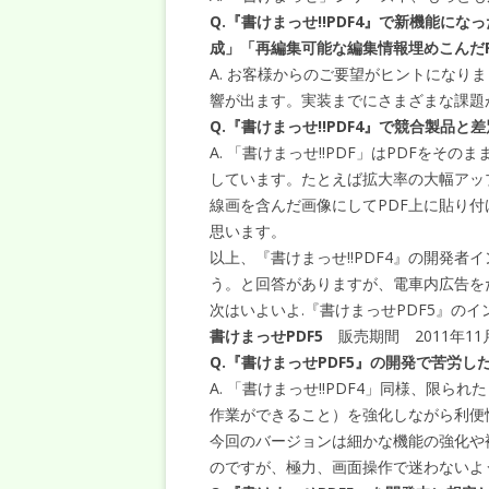
Q.『書けまっせ!!PDF4』で新機能に
成」「再編集可能な編集情報埋めこんだ
A. お客様からのご要望がヒントになりま
響が出ます。実装までにさまざまな課題
Q.『書けまっせ!!PDF4』で競合製品
A. 「書けまっせ!!PDF」はPDFを
しています。たとえば拡大率の大幅アッ
線画を含んだ画像にしてPDF上に貼り付
思います。
以上、『書けまっせ!!PDF4』の開発
う。と回答がありますが、電車内広告を
次はいよいよ.『書けまっせPDF5』の
書けまっせPDF5
販売期間 2011年11
Q.『書けまっせPDF5』の開発で苦労
A. 「書けまっせ!!PDF4」同様、限
作業ができること）を強化しながら利便
今回のバージョンは細かな機能の強化や
のですが、極力、画面操作で迷わないよ