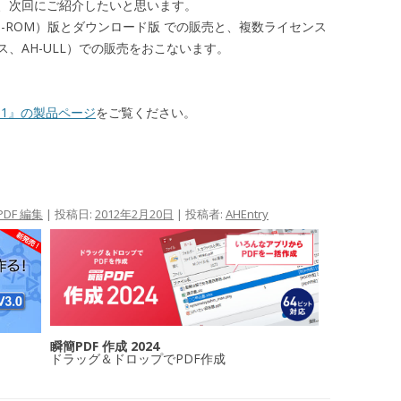
、次回にご紹介したいと思います。
CD-ROM）版とダウンロード版 での販売と、複数ライセンス
、AH-ULL）での販売をおこないます。
）
）
3.1』の製品ページ
をご覧ください。
DF 編集
| 投稿日:
2012年2月20日
|
投稿者:
AHEntry
瞬簡PDF 作成 2024
ドラッグ＆ドロップでPDF作成