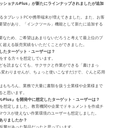
フェッショナルPlus」が新たにラインナップされましたが追加
するタブレットPCや携帯端末が増えてきました。また、お客
ご要望があり、「インクツール」機能として新たに追加する
要なため、ご希望はあまりないだろうと考えて最上位のプ
く超える販売実績をいただくことができました。
想定したターゲット・ユーザーは？
業をする方々を想定しています。
ルなどを読まなくても、サクサクと作業ができる「書けまっ
ら変わりませんが、ちょっと使いこなすだけで、ぐんと応用
はもちろん、業務で大量に書類を扱う士業様や企業様まで
ると思います。
ョナルPlus』を開発中に想定したターゲット・ユーザーは？
種を想定しました。教育機関や企業でドキュメントを作成チ
マウスが使えない作業環境のユーザーも想定しました。
はありましたか？
も反響があった製品だったと思っています。