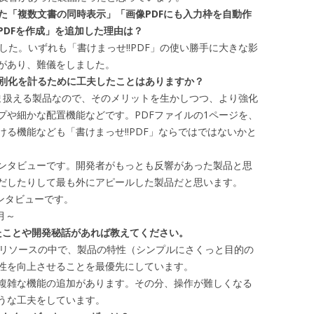
なった「複数文書の同時表示」「画像PDFにも入力枠を自動作
PDFを作成」を追加した理由は？
した。いずれも「書けまっせ!!PDF」の使い勝手に大きな影
があり、難儀をしました。
と差別化を計るために工夫したことはありますか？
そのまま扱える製品なので、そのメリットを生かしつつ、より強化
プや細かな配置機能などです。PDFファイルの1ページを、
ける機能なども「書けまっせ!!PDF」ならではではないかと
者インタビューです。開発者がもっとも反響があった製品と思
だしたりして最も外にアピールした製品だと思います。
インタビューです。
月～
したことや開発秘話があれば教えてください。
られたリソースの中で、製品の特性（シンプルにさくっと目的の
性を向上させることを最優先にしています。
複雑な機能の追加があります。その分、操作が難しくなる
うな工夫をしています。