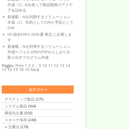
作成（3）AIを使って製品開発のアイデ
アを詰める
新連載：AIを利用するソリューション
作成（2） 目的としてのAIと手段として
のAI
DX 総合EXPO 2026 夏 東京 に出展しま
す
新連載：AIを利用するソリューション
作成ーフォルダ内のPDFからしおりを
取り出すプログラム作成
Pages:
Prev
1
2
3
...
9
10
11
12
13
14
15
16
17
18
19
Next
カテゴリー
デスクトップ製品
(275)
システム製品
(364)
構造化文書
(503)
スキャナ保存
(249)
e-文書法
(278)