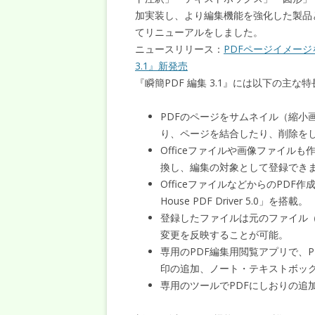
加実装し、より編集機能を強化した製品
てリニューアルをしました。
ニュースリリース：
PDFページイメージ
3.1』新発売
『瞬簡PDF 編集 3.1』には以下の主な
PDFのページをサムネイル（縮小
り、ページを結合したり、削除を
Officeファイルや画像ファイル
換し、編集の対象として登録でき
OfficeファイルなどからのPDF
House PDF Driver 5.0」を搭載。
登録したファイルは元のファイル（
変更を反映することが可能。
専用のPDF編集用閲覧アプリで、
印の追加、ノート・テキストボッ
専用のツールでPDFにしおりの追