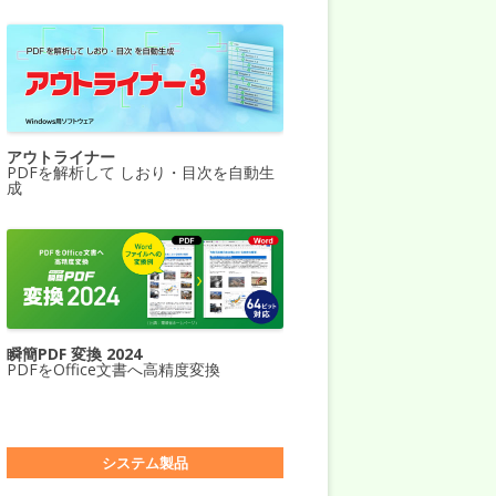
アウトライナー
PDFを解析して しおり・目次を自動生
成
瞬簡PDF 変換 2024
PDFをOffice文書へ高精度変換
システム製品