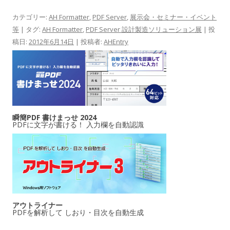
カテゴリー:
AH Formatter
,
PDF Server
,
展示会・セミナー・イベント
等
| タグ:
AH Formatter
,
PDF Server 設計製造ソリューション展
| 投
稿日:
2012年6月14日
|
投稿者:
AHEntry
瞬簡PDF 書けまっせ 2024
PDFに文字が書ける！ 入力欄を自動認識
アウトライナー
PDFを解析して しおり・目次を自動生成