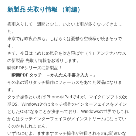
新製品 先取り情報 （前編）
梅雨入りして一週間と少し、いよいよ雨が多くなってきまし
た。
東京では昨夜台風も。しばらくは憂鬱な空模様が続きそうで
す。
さて、今日はじめじめ気分を吹き飛ばす（？）アンテナハウス
の新製品 先取り情報をお送りします。
瞬簡PDFシリーズに新製品！
「
瞬簡PDF タッチ －かんたん手書き入力－
」
その名の通りタッチ操作にフォーカスをあてた製品になりま
す。
タッチ操作といえばiPhoneやiPadですが、マイクロソフトの次
期OS、Windows8ではタッチ操作のインターフェイスをメイン
としたOSになることが決まっており、Windowsの世界でもこれ
からはタッチインターフェイスがメインストリームになってい
くのかもしれません。
いずれにせよ、ますますタッチ操作が注目されるのは間違いな