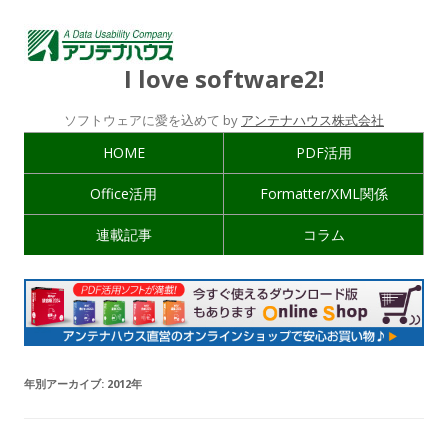
I love software2!
ソフトウェアに愛を込めて by
アンテナハウス株式会社
HOME
PDF活用
Office活用
Formatter/XML関係
連載記事
コラム
年別アーカイブ:
2012年