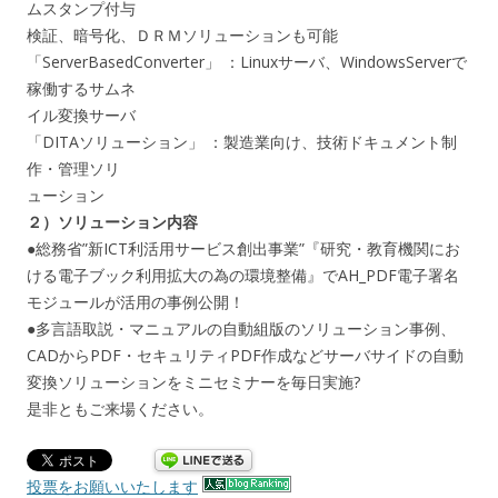
ムスタンプ付与
検証、暗号化、ＤＲＭソリューションも可能
「ServerBasedConverter」 ：Linuxサーバ、WindowsServerで
稼働するサムネ
イル変換サーバ
「DITAソリューション」 ：製造業向け、技術ドキュメント制
作・管理ソリ
ューション
２）ソリューション内容
●総務省”新ICT利活用サービス創出事業”『研究・教育機関にお
ける電子ブック利用拡大の為の環境整備』でAH_PDF電子署名
モジュールが活用の事例公開！
●多言語取説・マニュアルの自動組版のソリューション事例、
CADからPDF・セキュリティPDF作成などサーバサイドの自動
変換ソリューションをミニセミナーを毎日実施?
是非ともご来場ください。
投票をお願いいたします