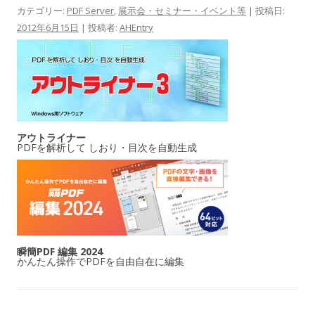
カテゴリー:
PDF Server
,
展示会・セミナー・イベント等
| 投稿日:
2012年6月15日
|
投稿者:
AHEntry
アウトライナー
PDFを解析して しおり・目次を自動生成
瞬簡PDF 編集 2024
かんたん操作でPDFを自由自在に編集