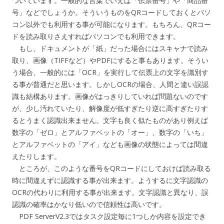
ついています。一般的な言葉でいえば「伝票番号」や「商品番
号」などでしょうか。そういうものをQRコードしておくとパソ
コン以外でも利用する事が可能になります。もちろん、QRコー
ドを読み取りさえすればパソコンでも利用できます。
もし、ドキュメントが「紙」だった場合にはスキャナで読み
取り、画像（TIFFなど）やPDFにすると事もあります。そうい
う場合、一般的には「OCR」を実行して伝票上の文字を識別す
る事が普通だと思います。しかしOCRの場合、人間と違い誤認
識も結構あります。画像がはっきりしていれば問題ないのです
が、少し汚れていたり、解像度が低すぎたり逆に高すぎたりす
るとうまく認識出来ません。文字も良く似たものがあり例えば
数字の「ゼロ」とアルファベットの「オー」、数字の「いち」
とアルファベットの「アイ」なども画像の状態によっては間違
えたりします。
ところが、このような番号をQRコードにしておけば読み取る
時に間違えずに認識する事が出来ます。ようするに文字認識の
OCRの代わりに利用する事が出来ます。文字認識と異なり、誤
認識の確率はかなり低いので信頼性は高いです。
PDF ServerV2.3ではタスク設定毎に1つしか内容を設定でき