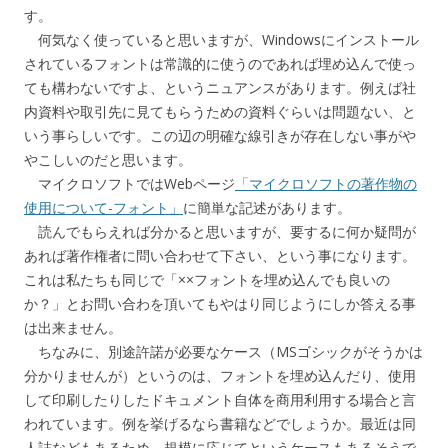
す。
何気なく使っていると思いますが、Windowsにインストール
されているフォントは常識的に使うのであれば埋め込んで使っ
ても構わないですよ、というニュアンスがあります。例えば社
内資料や取引先に見てもらうための資料ぐらいは問題ない、と
いう事らしいです。この辺の明確な線引きが存在しない事がや
やこしいのだと思います。
マイクロソフトではWebページ
「マイクロソフトの著作物の
使用について-フォント」
に簡単な記述があります。
読んでもらえれば分かると思いますが、要するに何か疑問が
あれば著作権者に問い合わせて下さい、という事になります。
これは私たちも同じで「××フォントを埋め込んでも良いの
か？」とお問い合わを頂いてもやはり同じようにしか答える事
は出来ません。
ちなみに、別途許諾が必要なケース（MSゴシックがそうかは
分かりませんが）というのは、フォントを埋め込んだり、使用
して印刷したりしたドキュメント自体を商用利用する場合と言
われています。例を挙げるなら書籍などでしょうか。最近は同
人誌などもあるため、規模に応じてというケースもあるそうで