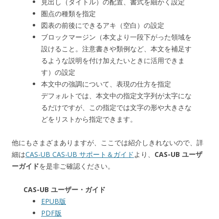
見出し（タイトル）の配置、書式を細かく設定
圏点の種類を指定
図表の前後にできるアキ（空白）の設定
ブロックマージン（本文より一段下がった領域を
設けること。注意書きや類例など、本文を補足す
るような説明を付け加えたいときに活用できま
す）の設定
本文中の強調について、表現の仕方を指定
デフォルトでは、本文中の指定文字列が太字にな
るだけですが、この指定では文字の形や大きさな
どをリストから指定できます。
他にもさまざまありますが、ここでは紹介しきれないので、詳
細は
CAS-UB CAS-UB サポート＆ガイド
より、
CAS-UB ユーザ
ーガイド
を是非ご確認ください。
CAS-UB ユーザー・ガイド
EPUB版
PDF版