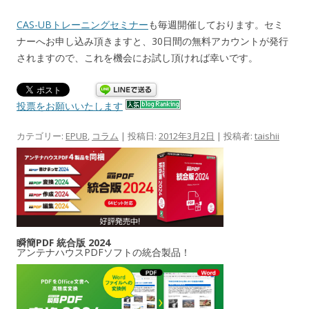
CAS-UBトレーニングセミナー
も毎週開催しております。セミ
ナーへお申し込み頂きますと、30日間の無料アカウントが発行
されますので、これを機会にお試し頂ければ幸いです。
投票をお願いいたします
カテゴリー:
EPUB
,
コラム
| 投稿日:
2012年3月2日
|
投稿者:
taishii
瞬簡PDF 統合版 2024
アンテナハウスPDFソフトの統合製品！