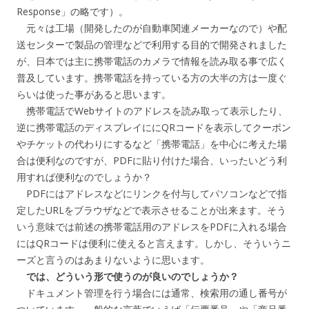
Response」の略です）。
元々は工場（開発したのが自動車関連メーカーなので）や配
送センターで製品の管理などで利用する目的で開発されました
が、日本では主に携帯電話のカメラで情報を読み取る事で広く
普及しています。携帯電話を持っている方の大半の方は一度ぐ
らいは使った事があると思います。
携帯電話でWebサイトのアドレスを読み取って表示したり、
逆に携帯電話のディスプレイににQRコードを表示してクーポン
やチケットの代わりにするなど「携帯電話」を中心に考えた場
合は便利なのですが、PDFに貼り付けた場合、いったいどう利
用すれば便利なのでしょうか？
PDFにはアドレスなどにリンクを付与してパソコンなどで指
定したURLをブラウザなどで表示させることが出来ます。そう
いう意味では前述の携帯電話用のアドレスをPDFに入れる場合
にはQRコードは便利に使えると言えます。しかし、そういうニ
ーズと言うのはあまりないように思います。
では、どういう形で使うのが良いのでしょうか？
ドキュメント管理を行う場合には通常、検索用の通し番号が