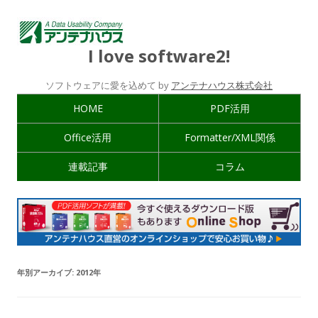
I love software2!
ソフトウェアに愛を込めて by
アンテナハウス株式会社
HOME
PDF活用
Office活用
Formatter/XML関係
連載記事
コラム
年別アーカイブ:
2012年