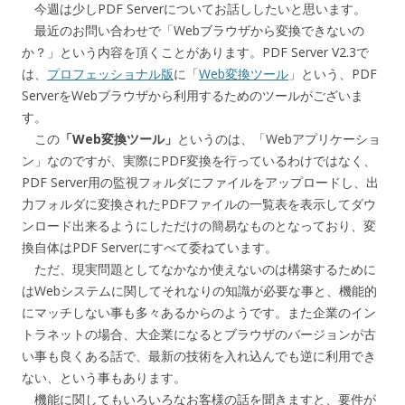
今週は少しPDF Serverについてお話ししたいと思います。
最近のお問い合わせで「Webブラウザから変換できないの
か？」という内容を頂くことがあります。PDF Server V2.3で
は、
プロフェッショナル版
に「
Web変換ツール
」という、PDF
ServerをWebブラウザから利用するためのツールがございま
す。
この
「Web変換ツール」
というのは、「Webアプリケーショ
ン」なのですが、実際にPDF変換を行っているわけではなく、
PDF Server用の監視フォルダにファイルをアップロードし、出
力フォルダに変換されたPDFファイルの一覧表を表示してダウ
ンロード出来るようにしただけの簡易なものとなっており、変
換自体はPDF Serverにすべて委ねています。
ただ、現実問題としてなかなか使えないのは構築するために
はWebシステムに関してそれなりの知識が必要な事と、機能的
にマッチしない事も多々あるからのようです。また企業のイン
トラネットの場合、大企業になるとブラウザのバージョンが古
い事も良くある話で、最新の技術を入れ込んでも逆に利用でき
ない、という事もあります。
機能に関してもいろいろなお客様の話を聞きますと、要件が