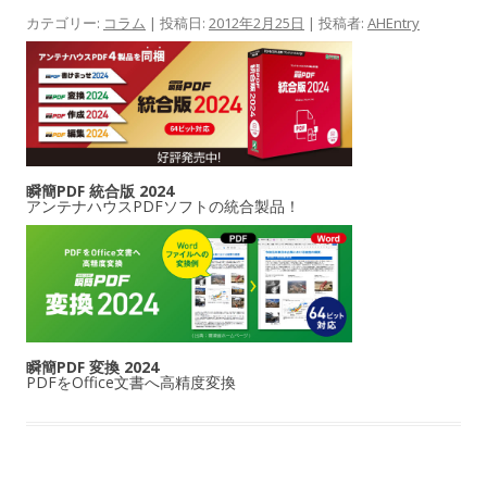
カテゴリー:
コラム
| 投稿日:
2012年2月25日
|
投稿者:
AHEntry
瞬簡PDF 統合版 2024
アンテナハウスPDFソフトの統合製品！
瞬簡PDF 変換 2024
PDFをOffice文書へ高精度変換