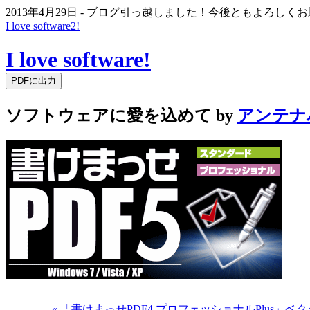
2013年4月29日 - ブログ引っ越しました！今後ともよろし
I love software2!
I love software!
ソフトウェアに愛を込めて by
アンテナ
« 「書けまっせPDF4 プロフェッショナルPlus」