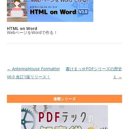
HTML on Word
WebページをWordで作る！
投稿ナビゲーション
←
AntennaHouse Formatter
書けまっせPDFシリーズの歴史
V6.0 改訂1版リリース！
１
→
連載シリーズ