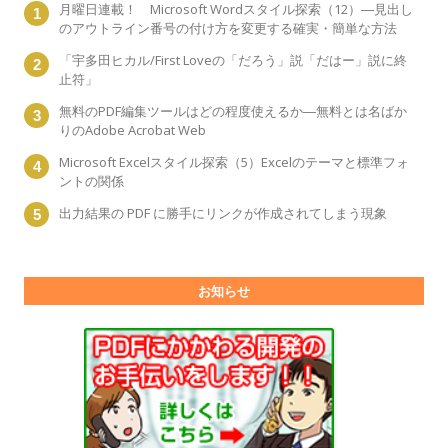
月曜日連載！ Microsoft Wordスタイル探索（12）―見出し
のアウトライン番号の付け方を変更する確実・簡単な方法
「宇多田ヒカル/First Loveの「だろう」説「だはー」説に終
止符」
無料のPDF編集ツールはどの程度使えるか―無料とは名ばか
りのAdobe Acrobat Web
Microsoft Excelスタイル探索（5）Excelのテーマと標準フォ
ントの関係
出力結果の PDF に勝手にリンクが作成されてしまう現象
お知らせ