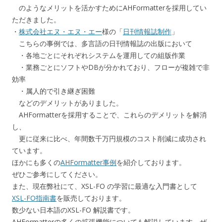
のようなメリットを活かすためにAHFormatterを採用してい
ただきました。
・
株式会社エヌ・エヌ・エー
様の「
日刊情報誌制作
」
こちらの事例では、多言語の日刊情報誌の出版において
・各地ごとにそれぞれシステムを運用しての組版作業
・業務ごとにソフトやDBが分かれており、フローが複雑で非
効率
・属人的で引き継ぎ困難
などのデメリットがありました。
AHFormatterを採用することで、これらのデメリットを解消
し、
更に従来に比べ、年間数千万円規模のコスト削減に成功され
ています。
ほかにも多くの
AHFormatter事例
を紹介しております。
ぜひご参考にしてください。
また、現在弊社にて、XSL-FO の学習に最適な入門書として
XSL-FO指南書
を販売しております。
数少ない日本語のXSL-FO 解説書です。
AHFormatterの多くの拡張機能についても解説しています。ぜ