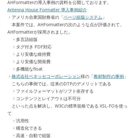
AHFormatterの導入事例の資料を公開しております。
Antenna House Formatter 導入事例紹介
・アメリカ合衆国財務省の「
ページ組版システム
」
本案件では、AHFormatterの次のような点が評価されて、
AHFormatterが採用されました。
・多言語組版
・タグ付き PDF対応
・より安価な維持費
・より安価な開発費
・多機能なfloat
・
株式会社ベネッセコーポレーション
様の「
教材制作の事例
」
こちらの事例では、従来のDTPのデメリットである
・ファイルフォーマットがソフト依存する
・コンテンツとレイアウトは不可分
といった点を解決し、W3Cの標準規格である XSL-FOを使っ
て
・汎用性
・構造化できる
・高速・自動で組版