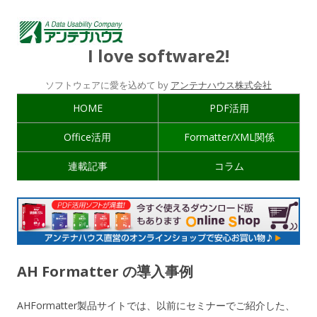
I love software2!
ソフトウェアに愛を込めて by
アンテナハウス株式会社
HOME
PDF活用
Office活用
Formatter/XML関係
連載記事
コラム
AH Formatter の導入事例
AHFormatter製品サイトでは、以前にセミナーでご紹介した、