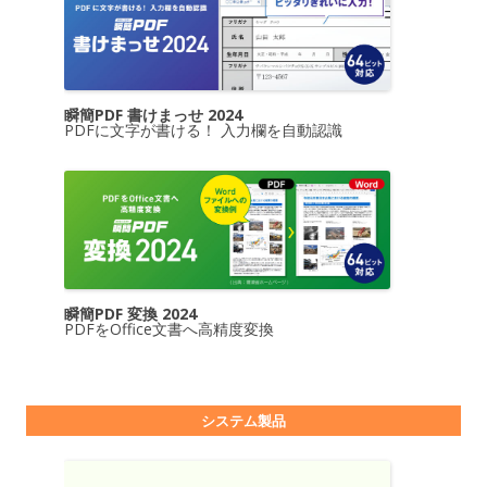
瞬簡PDF 書けまっせ 2024
PDFに文字が書ける！ 入力欄を自動認識
瞬簡PDF 変換 2024
PDFをOffice文書へ高精度変換
システム製品