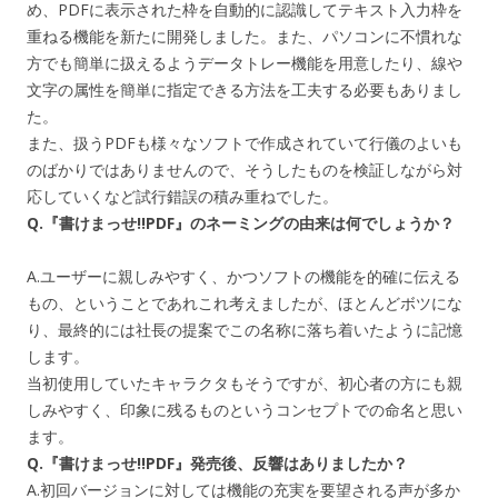
め、PDFに表示された枠を自動的に認識してテキスト入力枠を
重ねる機能を新たに開発しました。また、パソコンに不慣れな
方でも簡単に扱えるようデータトレー機能を用意したり、線や
文字の属性を簡単に指定できる方法を工夫する必要もありまし
た。
また、扱うPDFも様々なソフトで作成されていて行儀のよいも
のばかりではありませんので、そうしたものを検証しながら対
応していくなど試行錯誤の積み重ねでした。
Q.『書けまっせ!!PDF』のネーミングの由来は何でしょうか？
A.ユーザーに親しみやすく、かつソフトの機能を的確に伝える
もの、ということであれこれ考えましたが、ほとんどボツにな
り、最終的には社長の提案でこの名称に落ち着いたように記憶
します。
当初使用していたキャラクタもそうですが、初心者の方にも親
しみやすく、印象に残るものというコンセプトでの命名と思い
ます。
Q.『書けまっせ!!PDF』発売後、反響はありましたか？
A.初回バージョンに対しては機能の充実を要望される声が多か