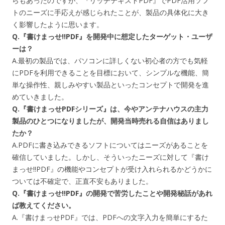
らもあったのですが、『リッチテキストPDF』でPDF活用ソフ
トのニーズに手応えが感じられたことが、製品の具体化に大き
く影響したように思います。
Q.『書けまっせ!!PDF』を開発中に想定したターゲット・ユーザ
ーは？
A.最初の製品では、パソコンに詳しくない初心者の方でも気軽
にPDFを利用できることを目標において、シンプルな機能、簡
単な操作性、親しみやすい製品といったコンセプトで開発を進
めていきました。
Q.『書けまっせPDFシリーズ』は、今やアンテナハウスの主力
製品のひとつになりましたが、開発当時売れる自信はありまし
たか？
A.PDFに書き込みできるソフトについてはニーズがあることを
確信していました。しかし、そういったニーズに対して『書け
まっせ!!PDF』の機能やコンセプトが受け入れられるかどうかに
ついては不確定で、正直不安もありました。
Q.『書けまっせ!!PDF』の開発で苦労したことや開発秘話があれ
ば教えてください。
A.『書けまっせPDF』では、PDFへの文字入力を簡単にするた