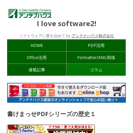
I love software2!
ソフトウェアに愛を込めて by
アンテナハウス株式会社
HOME
PDF活用
Office活用
Formatter/XML関係
連載記事
コラム
書けまっせPDFシリーズの歴史１