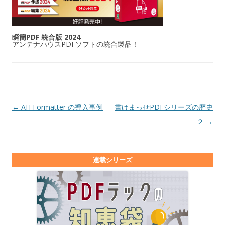
瞬簡PDF 統合版 2024
アンテナハウスPDFソフトの統合製品！
投稿ナビゲーション
←
AH Formatter の導入事例
書けまっせPDFシリーズの歴史
２
→
連載シリーズ