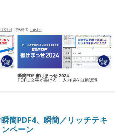
5月31日
|
投稿者:
taishii
瞬簡PDF 書けまっせ 2024
PDFに文字が書ける！ 入力欄を自動認識
瞬簡PDF4、瞬簡／リッチテキ
キャンペーン