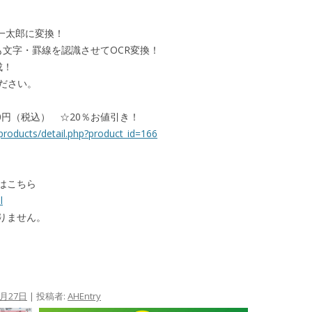
nt、一太郎に変換！
も文字・罫線を認識させてOCR変換！
成！
ださい。
700円（税込） ☆20％お値引き！
products/detail.php?product_id=166
はこちら
l
りません。
4月27日
|
投稿者:
AHEntry