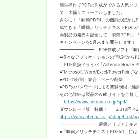
簡単操作でPDFの作成ができる人気ソフ
て、大幅リニューアルしました。
さらに！「瞬簡PDF4」の機能のほかにPD
成できる「瞬簡／リッチテキストPDF6
両製品の発売を記念して「瞬簡PDF4」
キャンペーンを5月末まで開催します！
━━━━━━━━ PDF作成ソフト「瞬
●様々なアプリケーションの”印刷”から
PDF変換ドライバ『Antenna House P
●”Microsoft Word/Excel/PowerP
●PDFの分割・結合・ページ削除
●PDFのパスワードによる閲覧制限／編
その他詳細は製品のWebサイトをご覧く
https://www.antenna.co.jp/spd/
ダウンロード版 特価！ 2,310円⇒2
https://web.antenna.co.jp/shop/html/pr
━━━━━━━━「瞬簡／リッチテキスト
●「瞬簡／リッチテキストPDF6.1」に