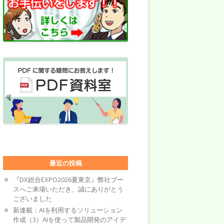
最近の投稿
『DX総合EXPO2026夏東京』弊社ブー
スへご来場いただき、誠にありがとう
ございました
新連載：AIを利用するソリューション
作成（3）AIを使って製品開発のアイデ