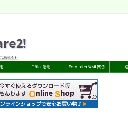
are2!
ス株式会社
活用
Office活用
Formatter/XML関係