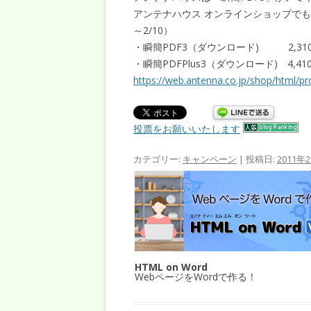
アンテナハウス オンラインショップでも
～2/10）
・瞬簡PDF3（ダウンロード) 2,310円
・瞬簡PDFPlus3（ダウンロード) 4,410
https://web.antenna.co.jp/shop/html/pr
投票をお願いいたします
カテゴリー:
キャンペーン
| 投稿日:
2011年
HTML on Word
WebページをWordで作る！