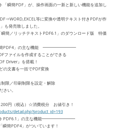
ト「瞬簡PDF」が、操作画面の一新と新しい機能を追加し
F⇒WORD,EXCEL等に変換や透明テキスト付きPDFが作
.1」も発売致しました。
「瞬簡／リッチテキストPDF6.1」のダウンロード版 特価
簡PDF4」の主な機能 ━━━━━━━━
PDFファイルを作成することができる
DF Driver』を搭載！
oint”などの文書を一括でPDF変換
集制限／印刷制限を設定・解除
ださい。
,200円（税込）☆消費税分 お値引き！
oducts/detail.php?product_id=193
PDF6.1」の主な機能━━━━━━━━
は「瞬簡PDF4」がついています！