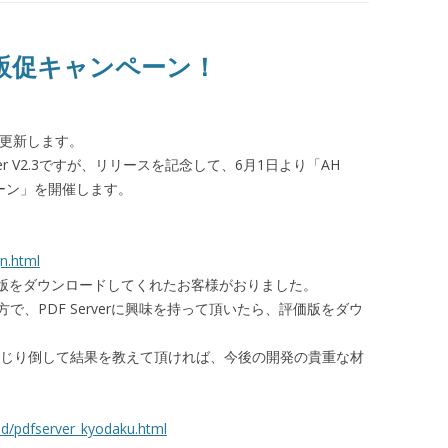
2.3 販促キャンペーン！
題に更新します。
ver V2.3ですが、リリースを記念して、6月1日より「AH
ャンペーン」を開催します。
n.html
価版をダウンロードしてくれたお客様がおりました。
、PDF Serverに興味を持って頂いたら、評価版をダウ
いじり倒して結果を教えて頂ければ、今後の開発の貴重な材
ad/pdfserver_kyodaku.html