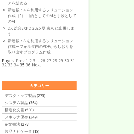
アを詰める
新連載：AIを利用するソリューション
作成（2） 目的としてのAIと手段として
のAI
DX 総合EXPO 2026 夏 東京 に出展しま
す
新連載：AIを利用するソリューション
作成ーフォルダ内のPDFからしおりを
取り出すプログラム作成
Pages:
Prev
1
2
3
...
26
27
28
29
30
31
32
33
34
35
36
Next
カテゴリー
デスクトップ製品
(275)
システム製品
(364)
構造化文書
(503)
スキャナ保存
(249)
e-文書法
(278)
製品ナビゲータ
(18)