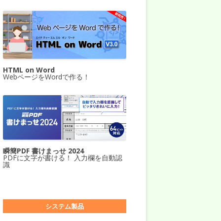
HTML on Word
WebページをWordで作る！
瞬簡PDF 書けまっせ 2024
PDFに文字が書ける！ 入力欄を自動認
識
システム製品