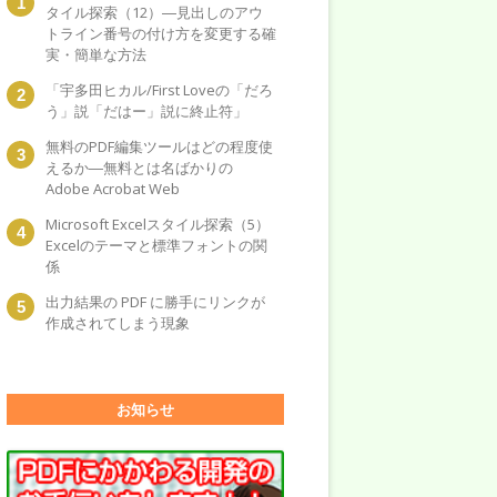
タイル探索（12）―見出しのアウ
トライン番号の付け方を変更する確
実・簡単な方法
「宇多田ヒカル/First Loveの「だろ
う」説「だはー」説に終止符」
無料のPDF編集ツールはどの程度使
えるか―無料とは名ばかりの
Adobe Acrobat Web
Microsoft Excelスタイル探索（5）
Excelのテーマと標準フォントの関
係
出力結果の PDF に勝手にリンクが
作成されてしまう現象
お知らせ