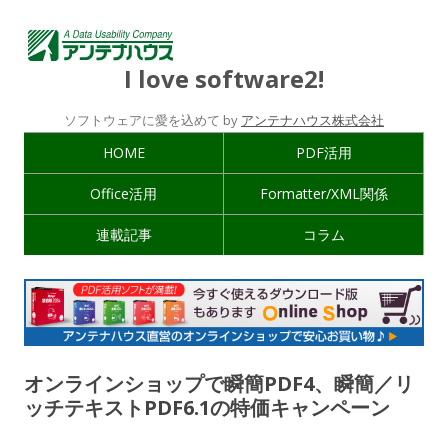
I love software2!
ソフトウェアに愛を込めて by
アンテナハウス株式会社
HOME
PDF活用
Office活用
Formatter/XML関係
連載記事
コラム
オンラインショップで瞬簡PDF4、瞬簡／リ
ッチテキストPDF6.1の特価キャンペーン