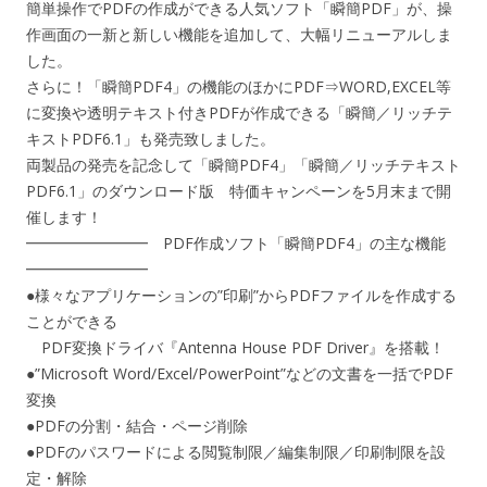
簡単操作でPDFの作成ができる人気ソフト「瞬簡PDF」が、操
作画面の一新と新しい機能を追加して、大幅リニューアルしま
した。
さらに！「瞬簡PDF4」の機能のほかにPDF⇒WORD,EXCEL等
に変換や透明テキスト付きPDFが作成できる「瞬簡／リッチテ
キストPDF6.1」も発売致しました。
両製品の発売を記念して「瞬簡PDF4」「瞬簡／リッチテキスト
PDF6.1」のダウンロード版 特価キャンペーンを5月末まで開
催します！
━━━━━━━━ PDF作成ソフト「瞬簡PDF4」の主な機能
━━━━━━━━
●様々なアプリケーションの”印刷”からPDFファイルを作成する
ことができる
PDF変換ドライバ『Antenna House PDF Driver』を搭載！
●”Microsoft Word/Excel/PowerPoint”などの文書を一括でPDF
変換
●PDFの分割・結合・ページ削除
●PDFのパスワードによる閲覧制限／編集制限／印刷制限を設
定・解除