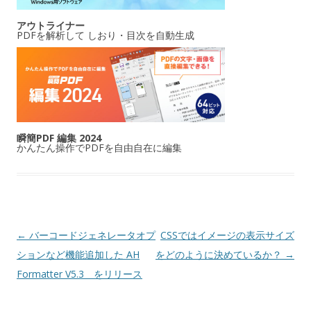
アウトライナー
PDFを解析して しおり・目次を自動生成
瞬簡PDF 編集 2024
かんたん操作でPDFを自由自在に編集
投稿ナビゲーション
←
バーコードジェネレータオプ
CSSではイメージの表示サイズ
ションなど機能追加した AH
をどのように決めているか？
→
Formatter V5.3 をリリース