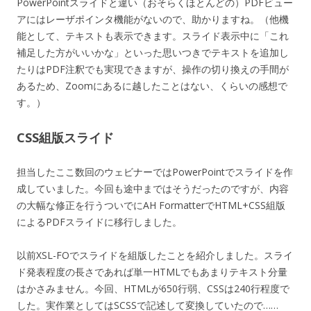
PowerPointスライドと違い（おそらくほとんどの）PDFビュー
アにはレーザポインタ機能がないので、助かりますね。（他機
能として、テキストも表示できます。スライド表示中に「これ
補足した方がいいかな」といった思いつきでテキストを追加し
たりはPDF注釈でも実現できますが、操作の切り換えの手間が
あるため、Zoomにあるに越したことはない、くらいの感想で
す。）
CSS組版スライド
担当したここ数回のウェビナーではPowerPointでスライドを作
成していました。今回も途中まではそうだったのですが、内容
の大幅な修正を行うついでにAH FormatterでHTML+CSS組版
によるPDFスライドに移行しました。
以前XSL-FOでスライドを組版したことを紹介しました。スライ
ド発表程度の長さであれば単一HTMLでもあまりテキスト分量
はかさみません。今回、HTMLが650行弱、CSSは240行程度で
した。実作業としてはSCSSで記述して変換していたので……