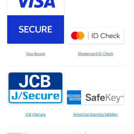
Visa Secure
Mastercard ID Check
JCB J/Secure
American Express SafeKey