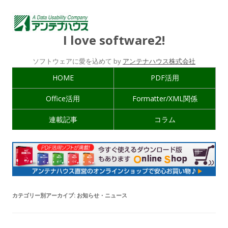
I love software2!
ソフトウェアに愛を込めて by
アンテナハウス株式会社
HOME
PDF活用
Office活用
Formatter/XML関係
連載記事
コラム
カテゴリー別アーカイブ:
お知らせ・ニュース