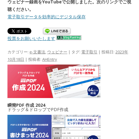
ウェビナー録画をYouTubeで公開しました。次のリンクでご視
聴ください。
電子取引データを効率的にデジタル保存
投票をお願いいたします
カテゴリー:
e-文書法
,
ウェビナー
| タグ:
電子取引
| 投稿日:
2023年
10月18日
|
投稿者:
AHEntry
瞬簡PDF 作成 2024
ドラッグ＆ドロップでPDF作成