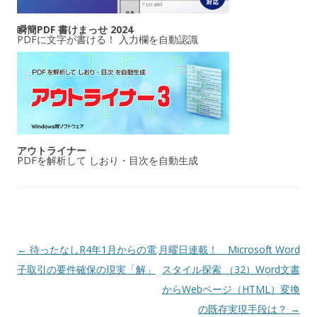
瞬簡PDF 書けまっせ 2024
PDFに文字が書ける！ 入力欄を自動認識
アウトライナー
PDFを解析して しおり・目次を自動生成
投稿ナビゲーション
←
待ったなしR4年1月からの電
月曜日連載！ Microsoft Word
子取引の要件確保の現実「解」
スタイル探索 （32）Word文書
からWebページ（HTML）変換
の既存実現手段は？
→