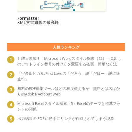
Formatter
XML文書組版の最高峰！
人気ランキング
月曜日連載！ Microsoft Wordスタイル探索（12）―見出し
のアウトライン番号の付け方を変更する確実・簡単な方法
「宇多田ヒカル/First Loveの「だろう」説「だはー」説に終
止符」
無料のPDF編集ツールはどの程度使えるか―無料とは名ばか
りのAdobe Acrobat Web
Microsoft Excelスタイル探索（5）Excelのテーマと標準フォ
ントの関係
出力結果の PDF に勝手にリンクが作成されてしまう現象