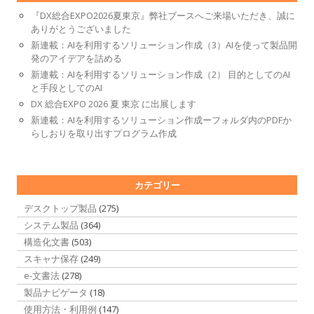
『DX総合EXPO2026夏東京』弊社ブースへご来場いただき、誠に
ありがとうございました
新連載：AIを利用するソリューション作成（3）AIを使って製品開
発のアイデアを詰める
新連載：AIを利用するソリューション作成（2） 目的としてのAI
と手段としてのAI
DX 総合EXPO 2026 夏 東京 に出展します
新連載：AIを利用するソリューション作成ーフォルダ内のPDFか
らしおりを取り出すプログラム作成
カテゴリー
デスクトップ製品
(275)
システム製品
(364)
構造化文書
(503)
スキャナ保存
(249)
e-文書法
(278)
製品ナビゲータ
(18)
使用方法・利用例
(147)