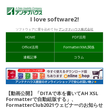
I love software2!
ソフトウェアに愛を込めて by
アンテナハウス株式会社
HOME
PDF活用
Office活用
Formatter/XML関係
連載記事
コラム
【動画公開】「DITAで本を書いてAH XSL
Formatterで自動組版する」、
FormatterClub2021ウェビナーのお知らせ