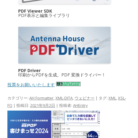
PDF Viewer SDK
PDF表示と編集ライブラリ
PDF Driver
印刷からPDFを生成。PDF 変換ドライバー！
投票をお願いいたします
カテゴリー:
AH Formatter
,
XML-DITA
,
ウェビナー
| タグ:
XML
,
XSL-
FO
| 投稿日:
2021年9月2日
|
投稿者:
AHEntry