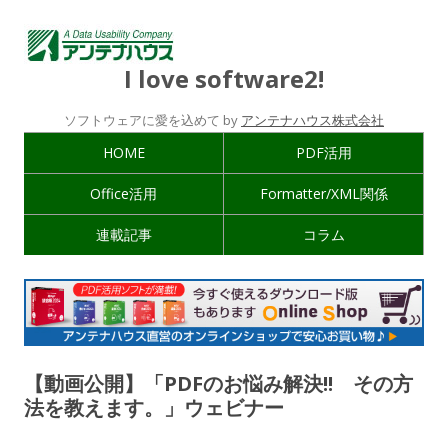
I love software2!
ソフトウェアに愛を込めて by
アンテナハウス株式会社
HOME
PDF活用
Office活用
Formatter/XML関係
連載記事
コラム
【動画公開】「PDFのお悩み解決!! その方
法を教えます。」ウェビナー