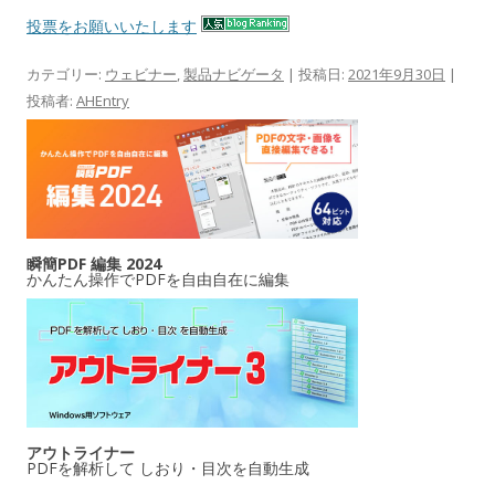
投票をお願いいたします
カテゴリー:
ウェビナー
,
製品ナビゲータ
| 投稿日:
2021年9月30日
|
投稿者:
AHEntry
瞬簡PDF 編集 2024
かんたん操作でPDFを自由自在に編集
アウトライナー
PDFを解析して しおり・目次を自動生成