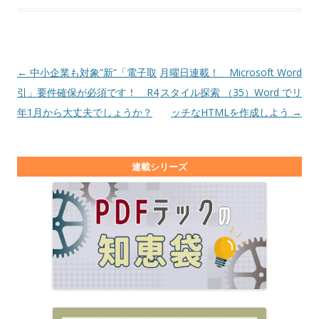
投稿ナビゲーション
←
中小企業も対象”新”「電子取
月曜日連載！ Microsoft Word
引」要件確保が必須です！ R4
スタイル探索 （35）Word でリ
年1月から大丈夫でしょうか？
ッチなHTMLを作成しよう
→
連載シリーズ